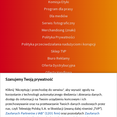
Komisja Etyki
Program dla prasy
Dla mediów
Serwis fotograficzny
Merchandising (znaki)
Polityka Prywatności
Polityka przeciwdziałania nadużyciom i korupcji
Sklep TVP
Biuro Reklamy
Oferta Dystrybucyjna
Oferta Handlowa
Dostępność
Szanujemy Twoją prywatność
Moje zgody
Kliknij "Akceptuję i przechodzę do serwisu", aby wyrazić zgody na
Procedura zgłoszeń wewnętrznych
korzystanie z technologii automatycznego śledzenia i zbierania danych,
dostęp do informacji na Twoim urządzeniu końcowym i ich
przechowywanie oraz na przetwarzanie Twoich danych osobowych przez
nas, czyli Telewizję Polską S.A. w likwidacji (zwaną dalej również „TVP”),
Zaufanych Partnerów z IAB* (1201 firm)
oraz pozostałych
Zaufanych