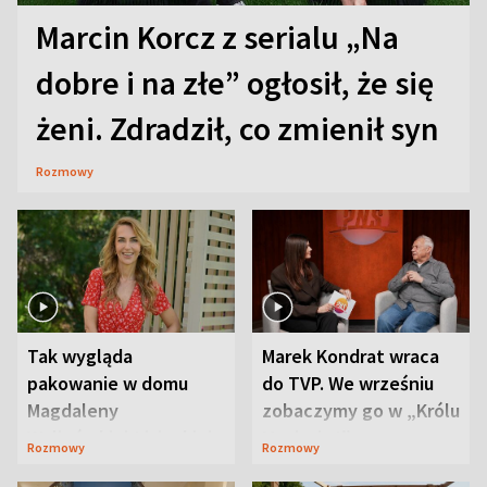
Marcin Korcz z serialu „Na
dobre i na złe” ogłosił, że się
żeni. Zdradził, co zmienił syn
Rozmowy
Tak wygląda
Marek Kondrat wraca
pakowanie w domu
do TVP. We wrześniu
Magdaleny
zobaczymy go w „Królu
Waligórskiej-Lisieckiej.
Maciusiu I”
Rozmowy
Rozmowy
Mąż nie odpuszcza