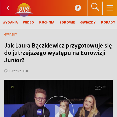
WYDANIA
WIDEO
KUCHNIA
ZDROWIE
GWIAZDY
PORADY
GWIAZDY
Jak Laura Bączkiewicz przygotowuje się
do jutrzejszego występu na Eurowizji
Junior?
10.12.2022, 08:38