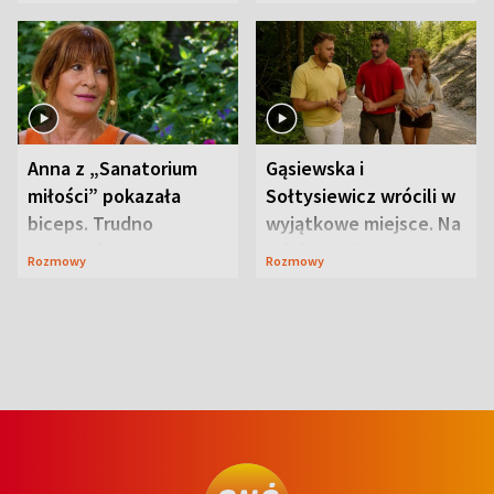
niespodzianki
Anna z „Sanatorium
Gąsiewska i
miłości” pokazała
Sołtysiewicz wrócili w
biceps. Trudno
wyjątkowe miejsce. Na
uwierzyć, co przeszła
szlaku czekał
Rozmowy
Rozmowy
wcześniej
niedźwiedź