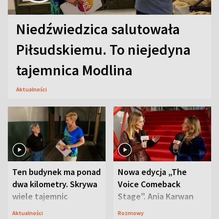
Niedźwiedzica salutowała
Piłsudskiemu. To niejedyna
tajemnica Modlina
Aktualności
Ten budynek ma ponad
Nowa edycja „The
dwa kilometry. Skrywa
Voice Comeback
wiele tajemnic
Stage”. Ania Karwan
zapowiada
Aktualności
Rozmowy