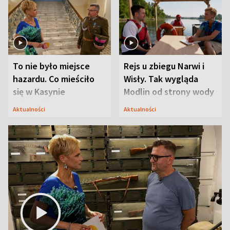
To nie było miejsce
Rejs u zbiegu Narwi i
hazardu. Co mieściło
Wisły. Tak wygląda
się w Kasynie
Modlin od strony wody
Oficerskim?
Aktualności
Aktualności