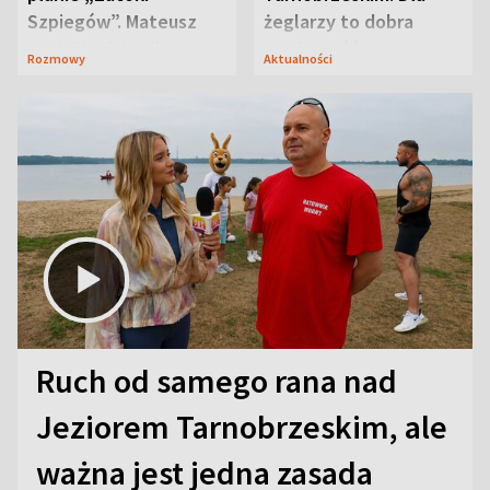
Szpiegów”. Mateusz
żeglarzy to dobra
Janicki odsłonił
wiadomość
Rozmowy
Aktualności
aktorski sekret
Ruch od samego rana nad
Jeziorem Tarnobrzeskim, ale
ważna jest jedna zasada