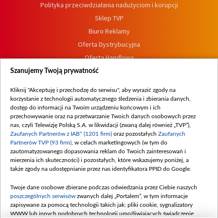
Polityka przeciwdziałania nadużyciom i korupcji
Sklep TVP
Biuro Reklamy
Oferta Dystrybucyjna
Oferta Handlowa
Dostępność
Szanujemy Twoją prywatność
Moje zgody
Kliknij "Akceptuję i przechodzę do serwisu", aby wyrazić zgody na
Procedura zgłoszeń wewnętrznych
korzystanie z technologii automatycznego śledzenia i zbierania danych,
dostęp do informacji na Twoim urządzeniu końcowym i ich
przechowywanie oraz na przetwarzanie Twoich danych osobowych przez
nas, czyli Telewizję Polską S.A. w likwidacji (zwaną dalej również „TVP”),
Zaufanych Partnerów z IAB* (1201 firm)
oraz pozostałych
Zaufanych
Partnerów TVP (93 firm)
, w celach marketingowych (w tym do
zautomatyzowanego dopasowania reklam do Twoich zainteresowań i
mierzenia ich skuteczności) i pozostałych, które wskazujemy poniżej, a
także zgody na udostępnianie przez nas identyfikatora PPID do Google.
Twoje dane osobowe zbierane podczas odwiedzania przez Ciebie naszych
poszczególnych serwisów
zwanych dalej „Portalem”, w tym informacje
zapisywane za pomocą technologii takich jak: pliki cookie, sygnalizatory
WWW lub innych podobnych technologii umożliwiających świadczenie