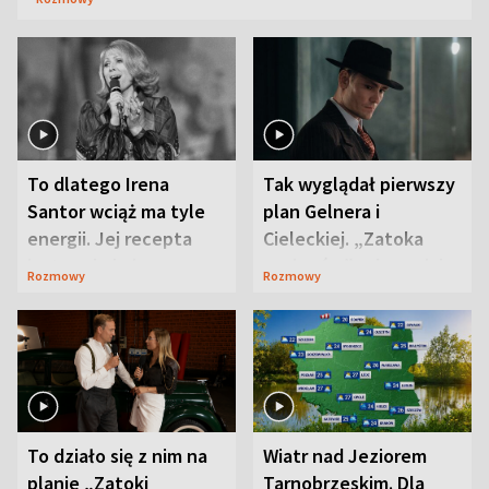
To dlatego Irena
Tak wyglądał pierwszy
Santor wciąż ma tyle
plan Gelnera i
energii. Jej recepta
Cieleckiej. „Zatoka
jest zaskakująco
szpiegów” od razu ich
Rozmowy
Rozmowy
prosta
zaskoczyła
To działo się z nim na
Wiatr nad Jeziorem
planie „Zatoki
Tarnobrzeskim. Dla