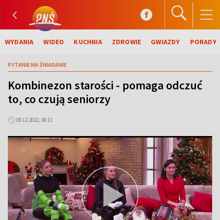
WYDANIA
WIDEO
KUCHNIA
ZDROWIE
GWIAZDY
PORADY
PYTANIE NA ŚNIADANIE
Kombinezon starości - pomaga odczuć
to, co czują seniorzy
09.12.2022, 08:11