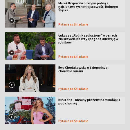
Marek Krajewski odkrywa jedną z
najciekawszych miejscowości Dolnego
Śląska
Pytanie na Śniadanie
Łukasz z „Rolnik szuka żony” o cenach
truskawek. Koszty i pogoda uderzają w
rolników
Pytanie na Śniadanie
Ewa Chodakowska o tajemniczej
chorobie mięśni
Pytanie na Śniadanie
Biżuteria – idealny prezent na Mikołajki i
pod choinkę
Pytanie na Śniadanie