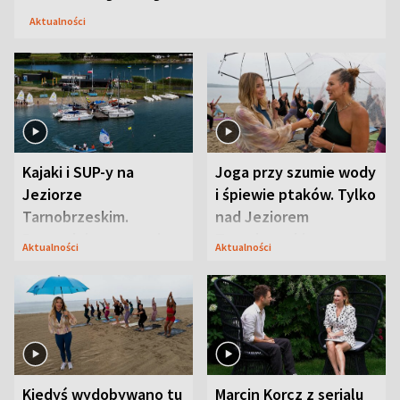
Aktualności
Kajaki i SUP-y na
Joga przy szumie wody
Jeziorze
i śpiewie ptaków. Tylko
Tarnobrzeskim.
nad Jeziorem
Przyrodnicy zwracają
Tarnobrzeskim
Aktualności
Aktualności
uwagę na coś jeszcze
Kiedyś wydobywano tu
Marcin Korcz z serialu