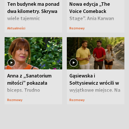
Ten budynek ma ponad
Nowa edycja „The
dwa kilometry. Skrywa
Voice Comeback
wiele tajemnic
Stage”. Ania Karwan
zapowiada
Aktualności
Rozmowy
niespodzianki
Anna z „Sanatorium
Gąsiewska i
miłości” pokazała
Sołtysiewicz wrócili w
biceps. Trudno
wyjątkowe miejsce. Na
uwierzyć, co przeszła
szlaku czekał
Rozmowy
Rozmowy
wcześniej
niedźwiedź