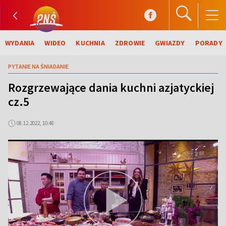
WYDANIA
WIDEO
KUCHNIA
ZDROWIE
GWIAZDY
PORADY
PYTANIE NA ŚNIADANIE
Rozgrzewające dania kuchni azjatyckiej
cz.5
08.12.2022, 10:48