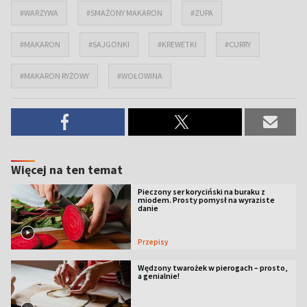
#WARZYWA
#SMAŻONY MAKARON
#ZUPA
#MAKARON
#SAJGONKI
#KREWETKI
#CURRY
#MAKARON RYŻOWY
#WOŁOWINA
Więcej na ten temat
Pieczony ser koryciński na buraku z
miodem. Prosty pomysł na wyraziste
danie
Przepisy
Wędzony twarożek w pierogach – prosto,
a genialnie!