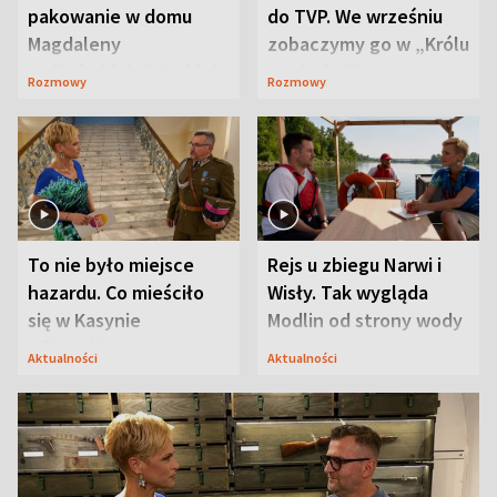
pakowanie w domu
do TVP. We wrześniu
Magdaleny
zobaczymy go w „Królu
Waligórskiej-Lisieckiej.
Maciusiu I”
Rozmowy
Rozmowy
Mąż nie odpuszcza
To nie było miejsce
Rejs u zbiegu Narwi i
hazardu. Co mieściło
Wisły. Tak wygląda
się w Kasynie
Modlin od strony wody
Oficerskim?
Aktualności
Aktualności