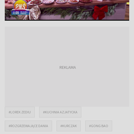
#LOREK ZEDIU
#KUCHNIA AZJATYCKA
#ROZGRZEWAJĄCE DANIA
#KURCZAK
#GONG BAO