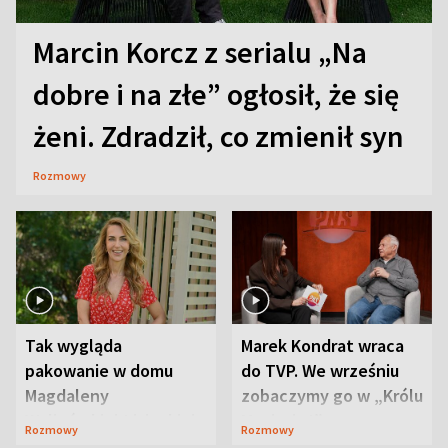
Marcin Korcz z serialu „Na
dobre i na złe” ogłosił, że się
żeni. Zdradził, co zmienił syn
Rozmowy
Tak wygląda
Marek Kondrat wraca
pakowanie w domu
do TVP. We wrześniu
Magdaleny
zobaczymy go w „Królu
Waligórskiej-Lisieckiej.
Maciusiu I”
Rozmowy
Rozmowy
Mąż nie odpuszcza