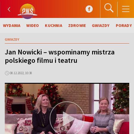
WYDANIA
WIDEO
KUCHNIA
ZDROWIE
GWIAZDY
PORADY
GWIAZDY
Jan Nowicki – wspominamy mistrza
polskiego filmu i teatru
08.12.2022, 10:38