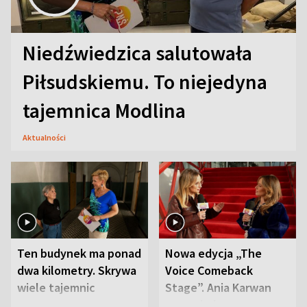
Niedźwiedzica salutowała
Piłsudskiemu. To niejedyna
tajemnica Modlina
Aktualności
Ten budynek ma ponad
Nowa edycja „The
dwa kilometry. Skrywa
Voice Comeback
wiele tajemnic
Stage”. Ania Karwan
zapowiada