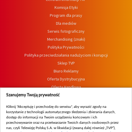
Komisja Etyki
Program dla prasy
Dla mediów
Serwis fotograficzny
Merchandising (znaki)
Polityka Prywatności
Polityka przeciwdziałania nadużyciom i korupcji
Sklep TVP
Biuro Reklamy
Oferta Dystrybucyjna
Oferta Handlowa
Dostępność
Szanujemy Twoją prywatność
Moje zgody
Kliknij "Akceptuję i przechodzę do serwisu", aby wyrazić zgody na
Procedura zgłoszeń wewnętrznych
korzystanie z technologii automatycznego śledzenia i zbierania danych,
dostęp do informacji na Twoim urządzeniu końcowym i ich
przechowywanie oraz na przetwarzanie Twoich danych osobowych przez
nas, czyli Telewizję Polską S.A. w likwidacji (zwaną dalej również „TVP”),