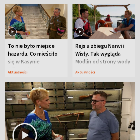
To nie było miejsce
Rejs u zbiegu Narwi i
hazardu. Co mieściło
Wisły. Tak wygląda
się w Kasynie
Modlin od strony wody
Oficerskim?
Aktualności
Aktualności