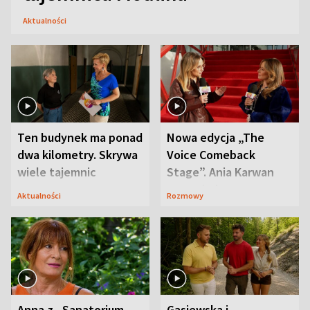
Aktualności
Ten budynek ma ponad
Nowa edycja „The
dwa kilometry. Skrywa
Voice Comeback
wiele tajemnic
Stage”. Ania Karwan
zapowiada
Aktualności
Rozmowy
niespodzianki
Anna z „Sanatorium
Gąsiewska i