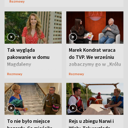
Rozmowy
Tak wygląda
Marek Kondrat wraca
pakowanie w domu
do TVP. We wrześniu
Magdaleny
zobaczymy go w „Królu
Waligórskiej-Lisieckiej.
Maciusiu I”
Rozmowy
Rozmowy
Mąż nie odpuszcza
To nie było miejsce
Rejs u zbiegu Narwi i