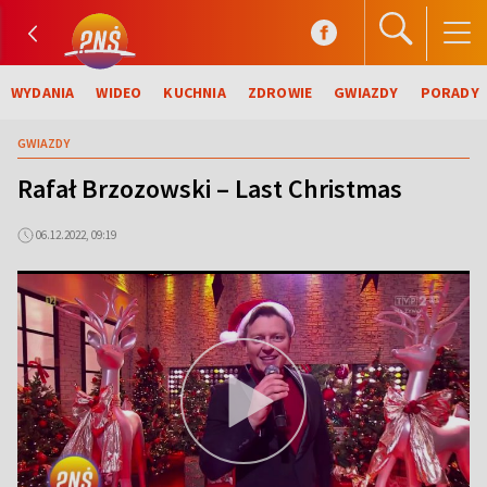
WYDANIA
WIDEO
KUCHNIA
ZDROWIE
GWIAZDY
PORADY
GWIAZDY
Rafał Brzozowski – Last Christmas
06.12.2022, 09:19