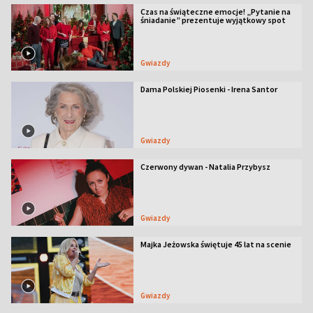
Czas na świąteczne emocje! „Pytanie na
śniadanie” prezentuje wyjątkowy spot
Gwiazdy
Dama Polskiej Piosenki - Irena Santor
Gwiazdy
Czerwony dywan - Natalia Przybysz
Gwiazdy
Majka Jeżowska świętuje 45 lat na scenie
Gwiazdy