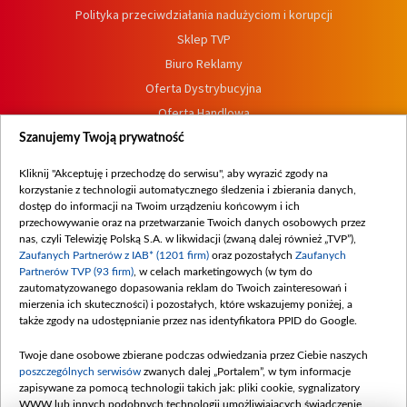
Polityka przeciwdziałania nadużyciom i korupcji
Sklep TVP
Biuro Reklamy
Oferta Dystrybucyjna
Oferta Handlowa
Dostępność
Szanujemy Twoją prywatność
Moje zgody
Kliknij "Akceptuję i przechodzę do serwisu", aby wyrazić zgody na
Procedura zgłoszeń wewnętrznych
korzystanie z technologii automatycznego śledzenia i zbierania danych,
dostęp do informacji na Twoim urządzeniu końcowym i ich
przechowywanie oraz na przetwarzanie Twoich danych osobowych przez
nas, czyli Telewizję Polską S.A. w likwidacji (zwaną dalej również „TVP”),
Zaufanych Partnerów z IAB* (1201 firm)
oraz pozostałych
Zaufanych
Partnerów TVP (93 firm)
, w celach marketingowych (w tym do
zautomatyzowanego dopasowania reklam do Twoich zainteresowań i
mierzenia ich skuteczności) i pozostałych, które wskazujemy poniżej, a
także zgody na udostępnianie przez nas identyfikatora PPID do Google.
Twoje dane osobowe zbierane podczas odwiedzania przez Ciebie naszych
poszczególnych serwisów
zwanych dalej „Portalem”, w tym informacje
zapisywane za pomocą technologii takich jak: pliki cookie, sygnalizatory
WWW lub innych podobnych technologii umożliwiających świadczenie