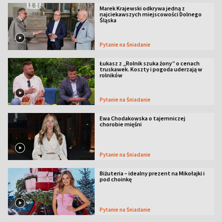
Marek Krajewski odkrywa jedną z
najciekawszych miejscowości Dolnego
Śląska
Pytanie na Śniadanie
Łukasz z „Rolnik szuka żony” o cenach
truskawek. Koszty i pogoda uderzają w
rolników
Pytanie na Śniadanie
Ewa Chodakowska o tajemniczej
chorobie mięśni
Pytanie na Śniadanie
Biżuteria – idealny prezent na Mikołajki i
pod choinkę
Pytanie na Śniadanie