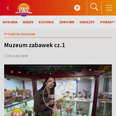
WYDANIA
WIDEO
KUCHNIA
ZDROWIE
GWIAZDY
PORADY
PYTANIE NA ŚNIADANIE
Muzeum zabawek cz.1
05.12.2022, 08:09