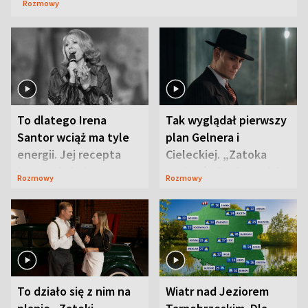
Rozmowy
To dlatego Irena
Tak wyglądał pierwszy
Santor wciąż ma tyle
plan Gelnera i
energii. Jej recepta
Cieleckiej. „Zatoka
jest zaskakująco
szpiegów” od razu ich
Rozmowy
Rozmowy
prosta
zaskoczyła
To działo się z nim na
Wiatr nad Jeziorem