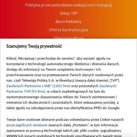
Polityka przeciwdziałania nadużyciom i korupcji
Sklep TVP
Biuro Reklamy
Oferta Dystrybucyjna
Oferta Handlowa
Dostępność
Szanujemy Twoją prywatność
Moje zgody
Kliknij "Akceptuję i przechodzę do serwisu", aby wyrazić zgody na
Procedura zgłoszeń wewnętrznych
korzystanie z technologii automatycznego śledzenia i zbierania danych,
dostęp do informacji na Twoim urządzeniu końcowym i ich
przechowywanie oraz na przetwarzanie Twoich danych osobowych przez
nas, czyli Telewizję Polską S.A. w likwidacji (zwaną dalej również „TVP”),
Zaufanych Partnerów z IAB* (1201 firm)
oraz pozostałych
Zaufanych
Partnerów TVP (93 firm)
, w celach marketingowych (w tym do
zautomatyzowanego dopasowania reklam do Twoich zainteresowań i
mierzenia ich skuteczności) i pozostałych, które wskazujemy poniżej, a
także zgody na udostępnianie przez nas identyfikatora PPID do Google.
Twoje dane osobowe zbierane podczas odwiedzania przez Ciebie naszych
poszczególnych serwisów
zwanych dalej „Portalem”, w tym informacje
zapisywane za pomocą technologii takich jak: pliki cookie, sygnalizatory
WWW lub innych podobnych technologii umożliwiających świadczenie