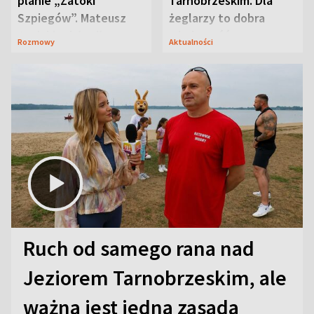
planie „Zatoki
Tarnobrzeskim. Dla
Szpiegów”. Mateusz
żeglarzy to dobra
Janicki odsłonił
wiadomość
Rozmowy
Aktualności
aktorski sekret
Ruch od samego rana nad
Jeziorem Tarnobrzeskim, ale
ważna jest jedna zasada