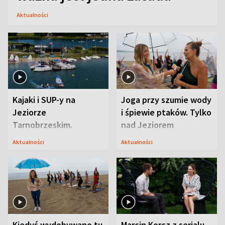
Aktualności
Kajaki i SUP-y na
Joga przy szumie wody
Jeziorze
i śpiewie ptaków. Tylko
Tarnobrzeskim.
nad Jeziorem
Przyrodnicy zwracają
Tarnobrzeskim
Aktualności
Aktualności
uwagę na coś jeszcze
Kiedyś wydobywano tu
Marcin Korcz z serialu