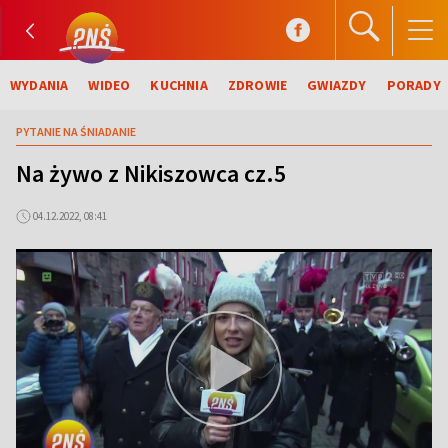
WYDANIA
WIDEO
KUCHNIA
ZDROWIE
GWIAZDY
PORADY
PYTANIE NA ŚNIADANIE
Na żywo z Nikiszowca cz.5
04.12.2022, 08:41