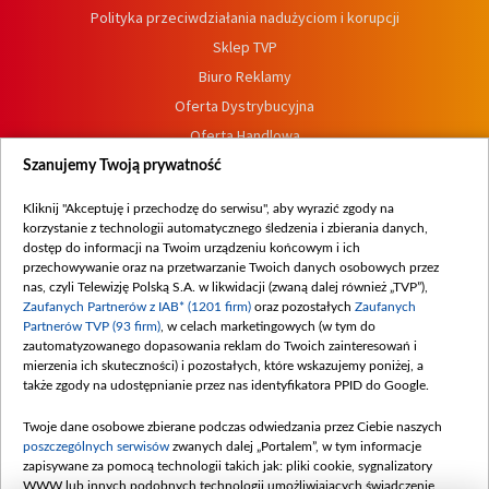
Polityka przeciwdziałania nadużyciom i korupcji
Sklep TVP
Biuro Reklamy
Oferta Dystrybucyjna
Oferta Handlowa
Dostępność
Szanujemy Twoją prywatność
Moje zgody
Kliknij "Akceptuję i przechodzę do serwisu", aby wyrazić zgody na
Procedura zgłoszeń wewnętrznych
korzystanie z technologii automatycznego śledzenia i zbierania danych,
dostęp do informacji na Twoim urządzeniu końcowym i ich
przechowywanie oraz na przetwarzanie Twoich danych osobowych przez
nas, czyli Telewizję Polską S.A. w likwidacji (zwaną dalej również „TVP”),
Zaufanych Partnerów z IAB* (1201 firm)
oraz pozostałych
Zaufanych
Partnerów TVP (93 firm)
, w celach marketingowych (w tym do
zautomatyzowanego dopasowania reklam do Twoich zainteresowań i
mierzenia ich skuteczności) i pozostałych, które wskazujemy poniżej, a
także zgody na udostępnianie przez nas identyfikatora PPID do Google.
Twoje dane osobowe zbierane podczas odwiedzania przez Ciebie naszych
poszczególnych serwisów
zwanych dalej „Portalem”, w tym informacje
zapisywane za pomocą technologii takich jak: pliki cookie, sygnalizatory
WWW lub innych podobnych technologii umożliwiających świadczenie