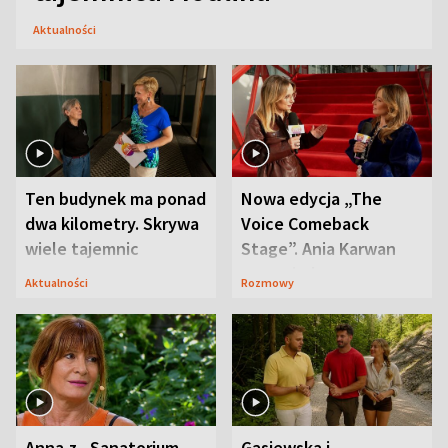
Aktualności
Ten budynek ma ponad
Nowa edycja „The
dwa kilometry. Skrywa
Voice Comeback
wiele tajemnic
Stage”. Ania Karwan
zapowiada
Aktualności
Rozmowy
niespodzianki
Anna z „Sanatorium
Gąsiewska i