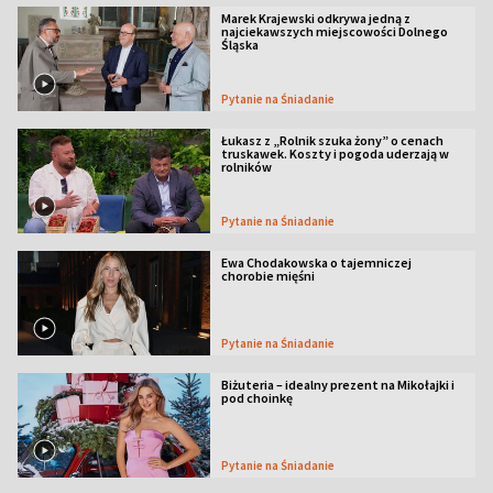
Marek Krajewski odkrywa jedną z
najciekawszych miejscowości Dolnego
Śląska
Pytanie na Śniadanie
Łukasz z „Rolnik szuka żony” o cenach
truskawek. Koszty i pogoda uderzają w
rolników
Pytanie na Śniadanie
Ewa Chodakowska o tajemniczej
chorobie mięśni
Pytanie na Śniadanie
Biżuteria – idealny prezent na Mikołajki i
pod choinkę
Pytanie na Śniadanie