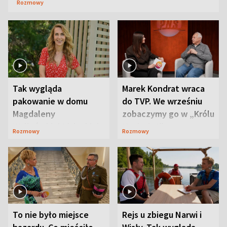
Rozmowy
Tak wygląda
Marek Kondrat wraca
pakowanie w domu
do TVP. We wrześniu
Magdaleny
zobaczymy go w „Królu
Waligórskiej-Lisieckiej.
Maciusiu I”
Rozmowy
Rozmowy
Mąż nie odpuszcza
To nie było miejsce
Rejs u zbiegu Narwi i