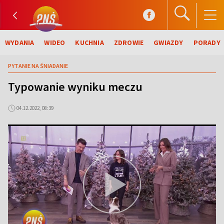
WYDANIA
WIDEO
KUCHNIA
ZDROWIE
GWIAZDY
PORADY
PYTANIE NA ŚNIADANIE
Typowanie wyniku meczu
04.12.2022, 08:39