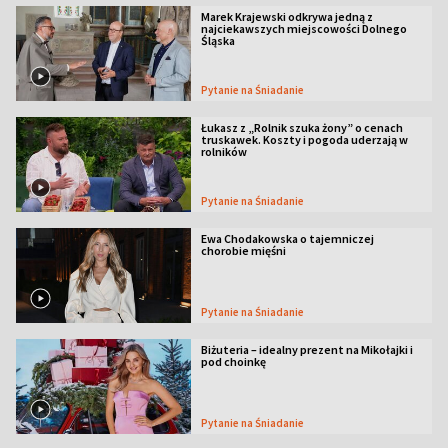
Marek Krajewski odkrywa jedną z
najciekawszych miejscowości Dolnego
Śląska
Pytanie na Śniadanie
Łukasz z „Rolnik szuka żony” o cenach
truskawek. Koszty i pogoda uderzają w
rolników
Pytanie na Śniadanie
Ewa Chodakowska o tajemniczej
chorobie mięśni
Pytanie na Śniadanie
Biżuteria – idealny prezent na Mikołajki i
pod choinkę
Pytanie na Śniadanie