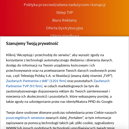
Polityka przeciwdziałania nadużyciom i korupcji
Sklep TVP
Biuro Reklamy
Oferta Dystrybucyjna
Oferta Handlowa
Dostępność
Szanujemy Twoją prywatność
Moje zgody
Kliknij "Akceptuję i przechodzę do serwisu", aby wyrazić zgody na
Procedura zgłoszeń wewnętrznych
korzystanie z technologii automatycznego śledzenia i zbierania danych,
dostęp do informacji na Twoim urządzeniu końcowym i ich
przechowywanie oraz na przetwarzanie Twoich danych osobowych przez
nas, czyli Telewizję Polską S.A. w likwidacji (zwaną dalej również „TVP”),
Zaufanych Partnerów z IAB* (1201 firm)
oraz pozostałych
Zaufanych
Partnerów TVP (93 firm)
, w celach marketingowych (w tym do
zautomatyzowanego dopasowania reklam do Twoich zainteresowań i
mierzenia ich skuteczności) i pozostałych, które wskazujemy poniżej, a
także zgody na udostępnianie przez nas identyfikatora PPID do Google.
Twoje dane osobowe zbierane podczas odwiedzania przez Ciebie naszych
poszczególnych serwisów
zwanych dalej „Portalem”, w tym informacje
zapisywane za pomocą technologii takich jak: pliki cookie, sygnalizatory
WWW lub innych podobnych technologii umożliwiających świadczenie