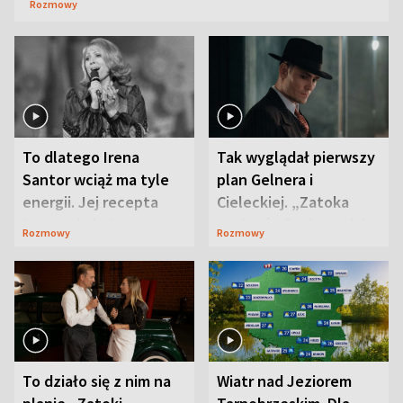
Rozmowy
To dlatego Irena
Tak wyglądał pierwszy
Santor wciąż ma tyle
plan Gelnera i
energii. Jej recepta
Cieleckiej. „Zatoka
jest zaskakująco
szpiegów” od razu ich
Rozmowy
Rozmowy
prosta
zaskoczyła
To działo się z nim na
Wiatr nad Jeziorem