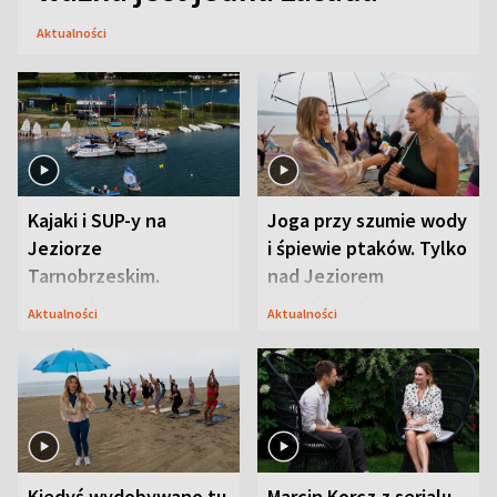
Aktualności
Kajaki i SUP-y na
Joga przy szumie wody
Jeziorze
i śpiewie ptaków. Tylko
Tarnobrzeskim.
nad Jeziorem
Przyrodnicy zwracają
Tarnobrzeskim
Aktualności
Aktualności
uwagę na coś jeszcze
Kiedyś wydobywano tu
Marcin Korcz z serialu