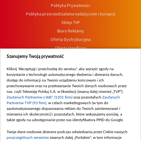
Polityka Prywatności
Polityka przeciwdziałania nadużyciom i korupcji
Sklep TVP
Biuro Reklamy
Oferta Dystrybucyjna
Oferta Handlowa
Dostępność
Szanujemy Twoją prywatność
Moje zgody
Kliknij "Akceptuję i przechodzę do serwisu", aby wyrazić zgody na
Procedura zgłoszeń wewnętrznych
korzystanie z technologii automatycznego śledzenia i zbierania danych,
dostęp do informacji na Twoim urządzeniu końcowym i ich
przechowywanie oraz na przetwarzanie Twoich danych osobowych przez
nas, czyli Telewizję Polską S.A. w likwidacji (zwaną dalej również „TVP”),
Zaufanych Partnerów z IAB* (1201 firm)
oraz pozostałych
Zaufanych
Partnerów TVP (93 firm)
, w celach marketingowych (w tym do
zautomatyzowanego dopasowania reklam do Twoich zainteresowań i
mierzenia ich skuteczności) i pozostałych, które wskazujemy poniżej, a
także zgody na udostępnianie przez nas identyfikatora PPID do Google.
Twoje dane osobowe zbierane podczas odwiedzania przez Ciebie naszych
poszczególnych serwisów
zwanych dalej „Portalem”, w tym informacje