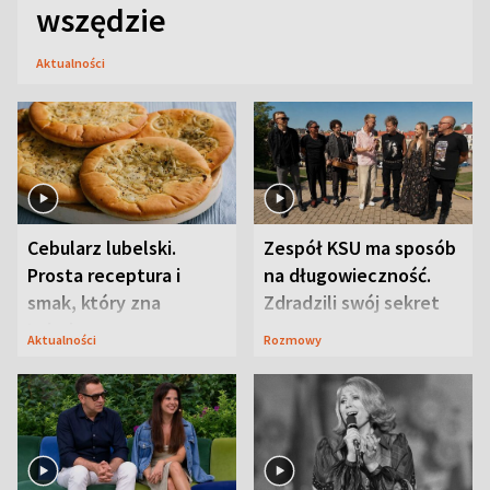
wszędzie
Aktualności
Cebularz lubelski.
Zespół KSU ma sposób
Prosta receptura i
na długowieczność.
smak, który zna
Zdradzili swój sekret
Lubelszczyzna
Aktualności
Rozmowy