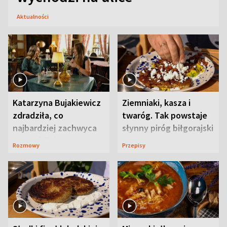
Aktualności
Katarzyna Bujakiewicz
Ziemniaki, kasza i
zdradziła, co
twaróg. Tak powstaje
najbardziej zachwyca
słynny piróg biłgorajski
ją w Lublinie
Rozmowy
Przepisy