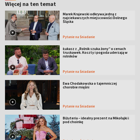
Więcej na ten temat
Marek Krajewski odkrywa jedną z
najciekawszych miejscowości Dolnego
Śląska
Pytanie na Śniadanie
Łukasz z „Rolnik szuka żony” o cenach
truskawek. Koszty i pogoda uderzają w
rolników
Pytanie na Śniadanie
Ewa Chodakowska o tajemniczej
chorobie mięśni
Pytanie na Śniadanie
Biżuteria – idealny prezent na Mikołajki i
pod choinkę