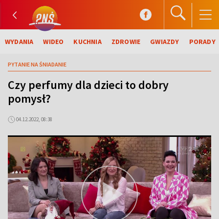
WYDANIA
WIDEO
KUCHNIA
ZDROWIE
GWIAZDY
PORADY
PYTANIE NA ŚNIADANIE
Czy perfumy dla dzieci to dobry
pomysł?
04.12.2022, 08:38