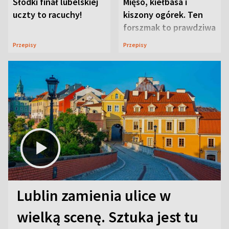
Słodki finał lubelskiej
Mięso, kiełbasa i
uczty to racuchy!
kiszony ogórek. Ten
forszmak to prawdziwa
uczta
Przepisy
Przepisy
Lublin zamienia ulice w
wielką scenę. Sztuka jest tu