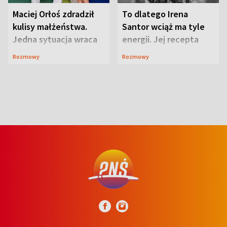
Maciej Orłoś zdradził
To dlatego Irena
kulisy małżeństwa.
Santor wciąż ma tyle
Jedna sytuacja wraca
energii. Jej recepta
jak bumerang
jest zaskakująco
Rozmowy
Rozmowy
prosta