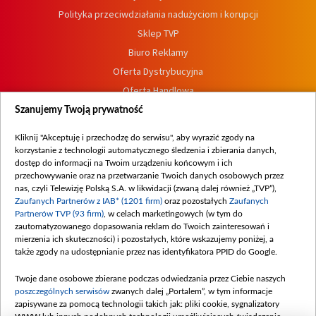
Polityka przeciwdziałania nadużyciom i korupcji
Sklep TVP
Biuro Reklamy
Oferta Dystrybucyjna
Oferta Handlowa
Dostępność
Szanujemy Twoją prywatność
Moje zgody
Kliknij "Akceptuję i przechodzę do serwisu", aby wyrazić zgody na
Procedura zgłoszeń wewnętrznych
korzystanie z technologii automatycznego śledzenia i zbierania danych,
dostęp do informacji na Twoim urządzeniu końcowym i ich
przechowywanie oraz na przetwarzanie Twoich danych osobowych przez
nas, czyli Telewizję Polską S.A. w likwidacji (zwaną dalej również „TVP”),
Zaufanych Partnerów z IAB* (1201 firm)
oraz pozostałych
Zaufanych
Partnerów TVP (93 firm)
, w celach marketingowych (w tym do
zautomatyzowanego dopasowania reklam do Twoich zainteresowań i
mierzenia ich skuteczności) i pozostałych, które wskazujemy poniżej, a
także zgody na udostępnianie przez nas identyfikatora PPID do Google.
Twoje dane osobowe zbierane podczas odwiedzania przez Ciebie naszych
poszczególnych serwisów
zwanych dalej „Portalem”, w tym informacje
zapisywane za pomocą technologii takich jak: pliki cookie, sygnalizatory