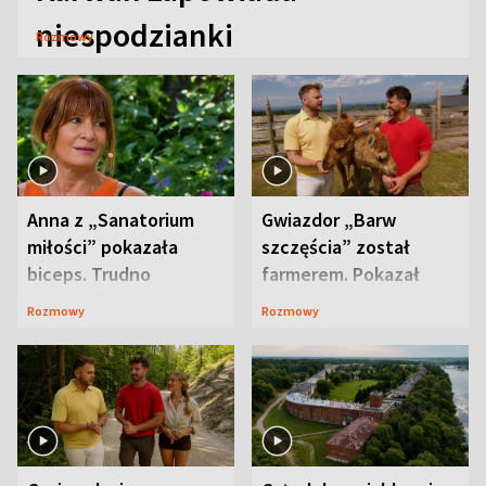
niespodzianki
Rozmowy
Anna z „Sanatorium
Gwiazdor „Barw
miłości” pokazała
szczęścia” został
biceps. Trudno
farmerem. Pokazał
uwierzyć, co przeszła
swoje niezwykłe
Rozmowy
Rozmowy
wcześniej
ranczo