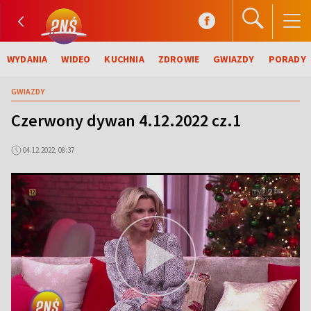
WYDANIA
WIDEO
KUCHNIA
ZDROWIE
GWIAZDY
PORADY
GWIAZDY
Czerwony dywan 4.12.2022 cz.1
04.12.2022, 08:37