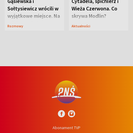
Gąsiewska i
Cytadela, spichlerz i
Sołtysiewicz wrócili w
Wieża Czerwona. Co
wyjątkowe miejsce. Na
skrywa Modlin?
szlaku czekał
Rozmowy
Aktualności
niedźwiedź
Abonament TVP