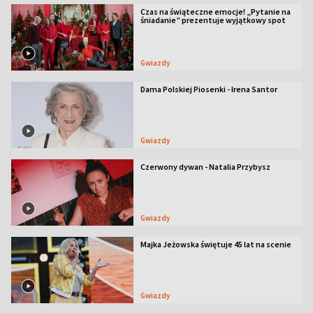
Czas na świąteczne emocje! „Pytanie na
śniadanie” prezentuje wyjątkowy spot
Gwiazdy
Dama Polskiej Piosenki - Irena Santor
Gwiazdy
Czerwony dywan - Natalia Przybysz
Gwiazdy
Majka Jeżowska świętuje 45 lat na scenie
Gwiazdy