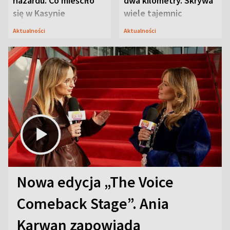
hazardu. Co mieściło
dwa kilometry. Skrywa
się w Kasynie
wiele tajemnic
Oficerskim?
Aktualności
Aktualności
Nowa edycja „The Voice
Comeback Stage”. Ania
Karwan zapowiada