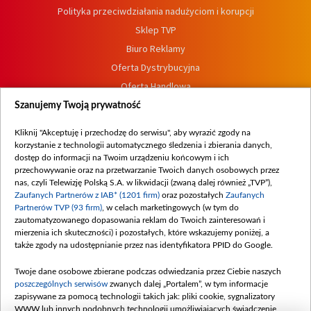
Polityka przeciwdziałania nadużyciom i korupcji
Sklep TVP
Biuro Reklamy
Oferta Dystrybucyjna
Oferta Handlowa
Dostępność
Szanujemy Twoją prywatność
Moje zgody
Kliknij "Akceptuję i przechodzę do serwisu", aby wyrazić zgody na
Procedura zgłoszeń wewnętrznych
korzystanie z technologii automatycznego śledzenia i zbierania danych,
dostęp do informacji na Twoim urządzeniu końcowym i ich
przechowywanie oraz na przetwarzanie Twoich danych osobowych przez
nas, czyli Telewizję Polską S.A. w likwidacji (zwaną dalej również „TVP”),
Zaufanych Partnerów z IAB* (1201 firm)
oraz pozostałych
Zaufanych
Partnerów TVP (93 firm)
, w celach marketingowych (w tym do
zautomatyzowanego dopasowania reklam do Twoich zainteresowań i
mierzenia ich skuteczności) i pozostałych, które wskazujemy poniżej, a
także zgody na udostępnianie przez nas identyfikatora PPID do Google.
Twoje dane osobowe zbierane podczas odwiedzania przez Ciebie naszych
poszczególnych serwisów
zwanych dalej „Portalem”, w tym informacje
zapisywane za pomocą technologii takich jak: pliki cookie, sygnalizatory
WWW lub innych podobnych technologii umożliwiających świadczenie