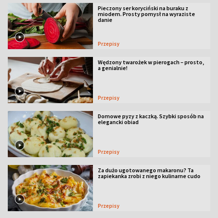
Pieczony ser koryciński na buraku z
miodem. Prosty pomysł na wyraziste
danie
Przepisy
Wędzony twarożek w pierogach – prosto,
a genialnie!
Przepisy
Domowe pyzy z kaczką. Szybki sposób na
elegancki obiad
Przepisy
Za dużo ugotowanego makaronu? Ta
zapiekanka zrobi z niego kulinarne cudo
Przepisy