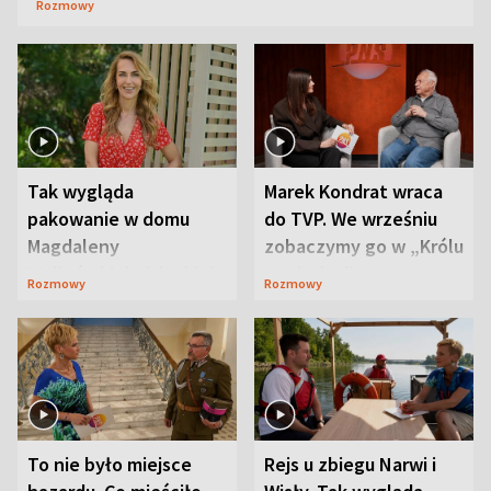
Rozmowy
Tak wygląda
Marek Kondrat wraca
pakowanie w domu
do TVP. We wrześniu
Magdaleny
zobaczymy go w „Królu
Waligórskiej-Lisieckiej.
Maciusiu I”
Rozmowy
Rozmowy
Mąż nie odpuszcza
To nie było miejsce
Rejs u zbiegu Narwi i