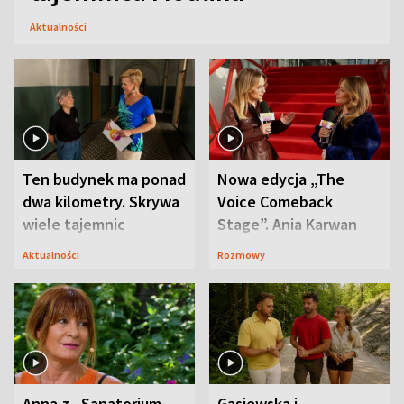
Aktualności
Ten budynek ma ponad
Nowa edycja „The
dwa kilometry. Skrywa
Voice Comeback
wiele tajemnic
Stage”. Ania Karwan
zapowiada
Aktualności
Rozmowy
niespodzianki
Anna z „Sanatorium
Gąsiewska i