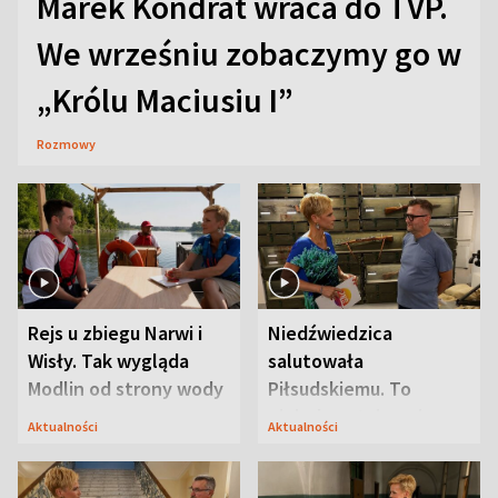
Marek Kondrat wraca do TVP.
We wrześniu zobaczymy go w
„Królu Maciusiu I”
Rozmowy
Rejs u zbiegu Narwi i
Niedźwiedzica
Wisły. Tak wygląda
salutowała
Modlin od strony wody
Piłsudskiemu. To
niejedyna tajemnica
Aktualności
Aktualności
Modlina