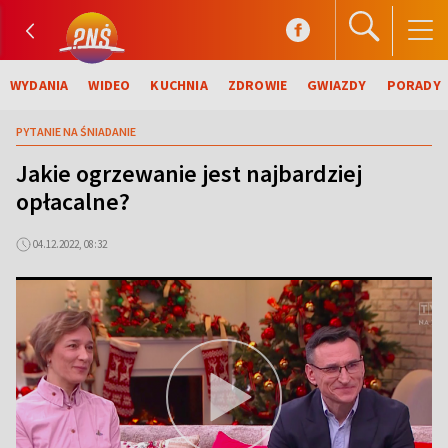
WYDANIA
WIDEO
KUCHNIA
ZDROWIE
GWIAZDY
PORADY
PYTANIE NA ŚNIADANIE
Jakie ogrzewanie jest najbardziej
opłacalne?
04.12.2022, 08:32