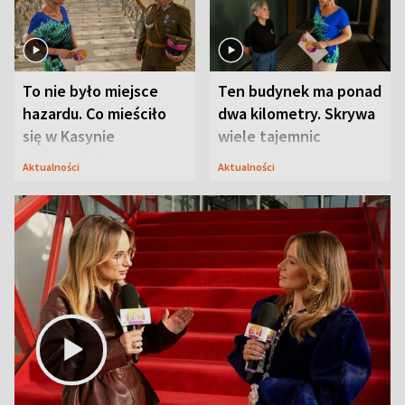
To nie było miejsce
Ten budynek ma ponad
hazardu. Co mieściło
dwa kilometry. Skrywa
się w Kasynie
wiele tajemnic
Oficerskim?
Aktualności
Aktualności