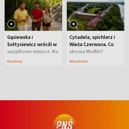
Gąsiewska i
Cytadela, spichlerz i
Sołtysiewicz wrócili w
Wieża Czerwona. Co
wyjątkowe miejsce. Na
skrywa Modlin?
szlaku czekał
Rozmowy
Aktualności
niedźwiedź