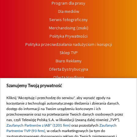
Program dla prasy
Dla mediów
Serwis fotograficzny
Merchandising (znaki)
Polityka Prywatności
Polityka przeciwdziałania nadużyciom i korupcji
Sklep TVP
Biuro Reklamy
Oferta Dystrybucyjna
Oferta Handlowa
Dostępność
Szanujemy Twoją prywatność
Moje zgody
Kliknij "Akceptuję i przechodzę do serwisu", aby wyrazić zgody na
Procedura zgłoszeń wewnętrznych
korzystanie z technologii automatycznego śledzenia i zbierania danych,
dostęp do informacji na Twoim urządzeniu końcowym i ich
przechowywanie oraz na przetwarzanie Twoich danych osobowych przez
nas, czyli Telewizję Polską S.A. w likwidacji (zwaną dalej również „TVP”),
Zaufanych Partnerów z IAB* (1201 firm)
oraz pozostałych
Zaufanych
Partnerów TVP (93 firm)
, w celach marketingowych (w tym do
zautomatyzowanego dopasowania reklam do Twoich zainteresowań i