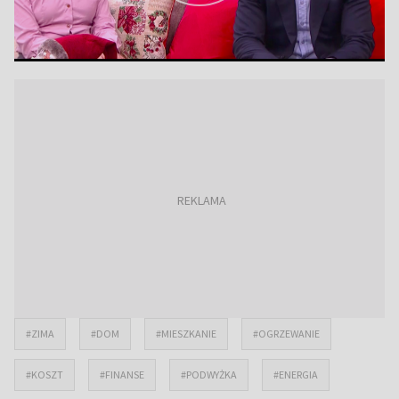
#ZIMA
#DOM
#MIESZKANIE
#OGRZEWANIE
#KOSZT
#FINANSE
#PODWYŻKA
#ENERGIA