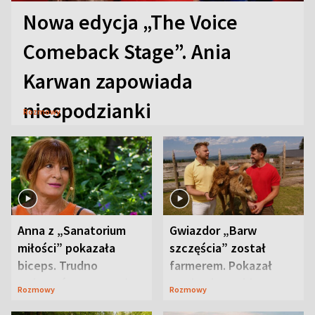
Nowa edycja „The Voice
Comeback Stage”. Ania
Karwan zapowiada
niespodzianki
Rozmowy
Anna z „Sanatorium
Gwiazdor „Barw
miłości” pokazała
szczęścia” został
biceps. Trudno
farmerem. Pokazał
uwierzyć, co przeszła
swoje niezwykłe
Rozmowy
Rozmowy
wcześniej
ranczo