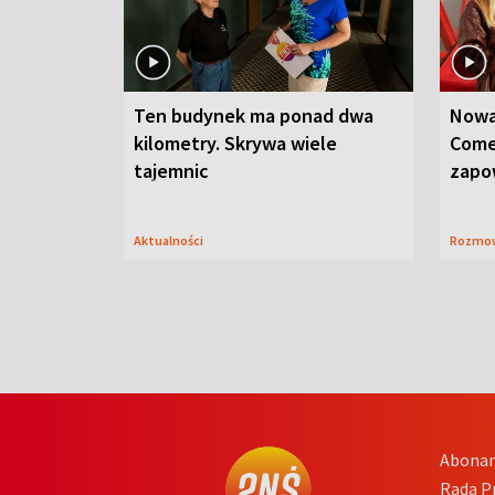
Ten budynek ma ponad dwa
Nowa
kilometry. Skrywa wiele
Come
tajemnic
zapo
Aktualności
Rozmo
Abona
Rada 