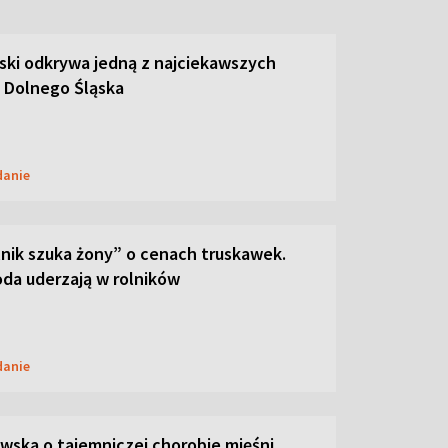
ski odkrywa jedną z najciekawszych
 Dolnego Śląska
danie
lnik szuka żony” o cenach truskawek.
oda uderzają w rolników
danie
ska o tajemniczej chorobie mięśni