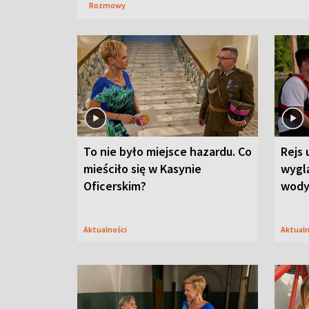
Rozmowy
To nie było miejsce hazardu. Co
Rejs 
mieściło się w Kasynie
wygl
Oficerskim?
wod
Aktualności
Aktual