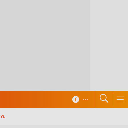
...
TYL