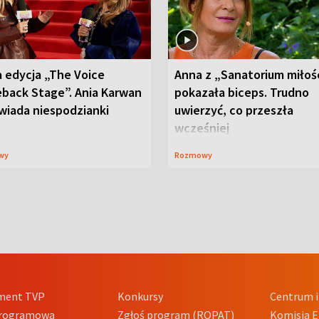
 edycja „The Voice
Anna z „Sanatorium miłoś
back Stage”. Ania Karwan
pokazała biceps. Trudno
wiada niespodzianki
uwierzyć, co przeszła
wcześniej
wy
Rozmowy
ment TVP
Konkursy
Centrum i
Programowa
Zgłoś program (ROPAT)
Komisja E