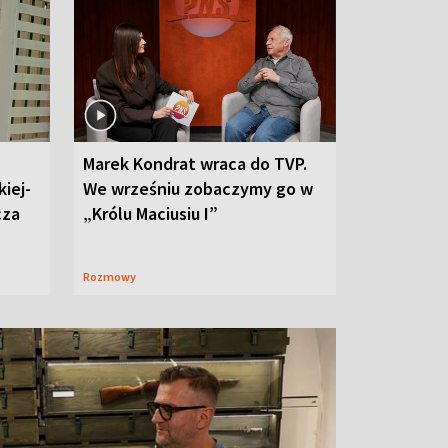
Marek Kondrat wraca do TVP.
iej-
We wrześniu zobaczymy go w
cza
„Królu Maciusiu I”
Rozmowy