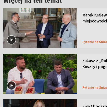
Więcej na ten temat
Marek Krajew
miejscowości
Pytanie na Śnia
Łukasz z „Ro
Koszty i pog
Pytanie na Śnia
Ewa Chodakow