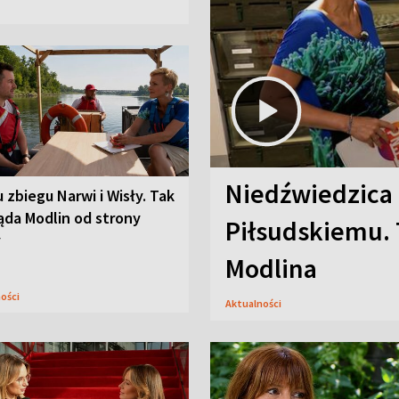
Niedźwiedzica
u zbiegu Narwi i Wisły. Tak
ąda Modlin od strony
Piłsudskiemu. 
y
Modlina
ności
Aktualności