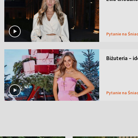
Pytanie na Śnia
Biżuteria – i
Pytanie na Śnia