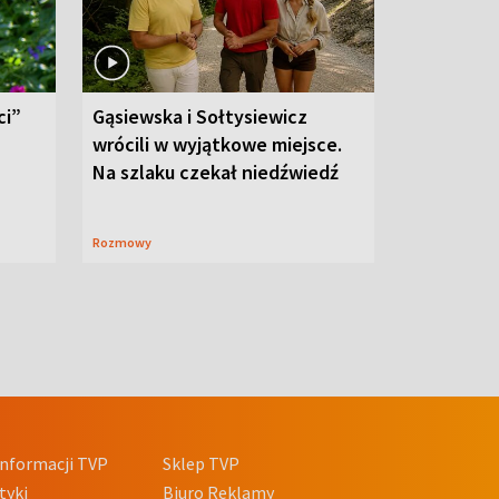
ci”
Gąsiewska i Sołtysiewicz
wrócili w wyjątkowe miejsce.
Na szlaku czekał niedźwiedź
Rozmowy
nformacji TVP
Sklep TVP
tyki
Biuro Reklamy