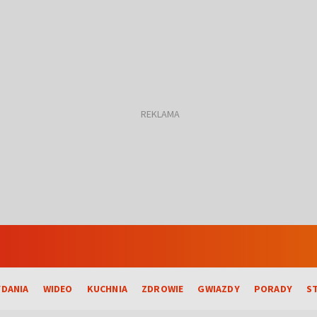
DANIA
WIDEO
KUCHNIA
ZDROWIE
GWIAZDY
PORADY
S