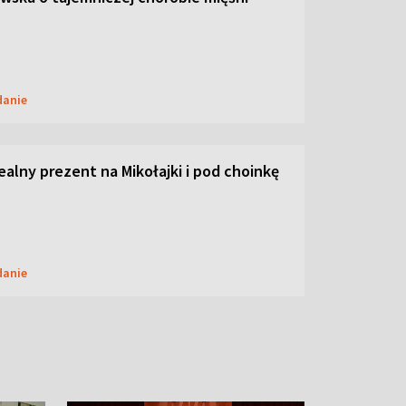
danie
dealny prezent na Mikołajki i pod choinkę
danie