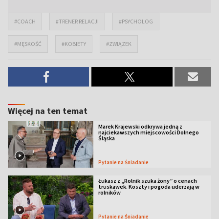
#COACH
#TRENER RELACJI
#PSYCHOLOG
#MĘSKOŚĆ
#KOBIETY
#ZWIĄZEK
Więcej na ten temat
Marek Krajewski odkrywa jedną z
najciekawszych miejscowości Dolnego
Śląska
Pytanie na Śniadanie
Łukasz z „Rolnik szuka żony” o cenach
truskawek. Koszty i pogoda uderzają w
rolników
Pytanie na Śniadanie