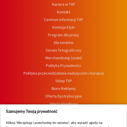
Kariera w TVP
Kontakt
Centrum informacji TVP
Komisja Etyki
Program dla prasy
Dla mediów
Serwis fotograficzny
Merchandising (znaki)
Polityka Prywatności
Polityka przeciwdziałania nadużyciom i korupcji
Sklep TVP
Biuro Reklamy
Oferta Dystrybucyjna
Oferta Handlowa
Dostępność
Szanujemy Twoją prywatność
Moje zgody
Kliknij "Akceptuję i przechodzę do serwisu", aby wyrazić zgody na
Procedura zgłoszeń wewnętrznych