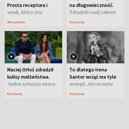
Prosta receptura i
na długowieczność.
smak, który zna
Zdradzili swój sekret
Lubelszczyzna
Aktualności
Rozmowy
Maciej Orłoś zdradził
To dlatego Irena
kulisy małżeństwa.
Santor wciąż ma tyle
Jedna sytuacja wraca
energii. Jej recepta
jak bumerang
jest zaskakująco
Rozmowy
Rozmowy
prosta