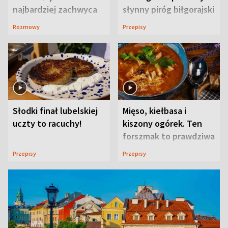
najbardziej zachwyca
słynny piróg biłgorajski
ją w Lublinie
Rozmowy
Przepisy
Słodki finał lubelskiej
Mięso, kiełbasa i
uczty to racuchy!
kiszony ogórek. Ten
forszmak to prawdziwa
uczta
Przepisy
Przepisy