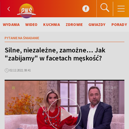
WYDANIA
WIDEO
KUCHNIA
ZDROWIE
GWIAZDY
PORADY
PYTANIE NA ŚNIADANIE
Silne, niezależne, zamożne... Jak
"zabijamy" w facetach męskość?
02.12.2022, 08:41