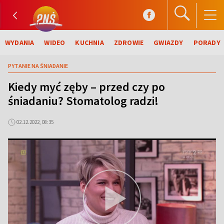
WYDANIA
WIDEO
KUCHNIA
ZDROWIE
GWIAZDY
PORADY
PYTANIE NA ŚNIADANIE
Kiedy myć zęby – przed czy po
śniadaniu? Stomatolog radzi!
02.12.2022, 08:35