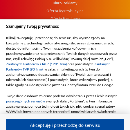
Biuro Reklamy
Oferta Dystrybucyjna
Oferta Handlowa
Dostępność
Szanujemy Twoją prywatność
Moje zgody
Kliknij "Akceptuję i przechodzę do serwisu", aby wyrazić zgody na
Procedura zgłoszeń wewnętrznych
korzystanie z technologii automatycznego śledzenia i zbierania danych,
dostęp do informacji na Twoim urządzeniu końcowym i ich
przechowywanie oraz na przetwarzanie Twoich danych osobowych przez
nas, czyli Telewizję Polską S.A. w likwidacji (zwaną dalej również „TVP”),
Zaufanych Partnerów z IAB* (1201 firm)
oraz pozostałych
Zaufanych
Partnerów TVP (93 firm)
, w celach marketingowych (w tym do
zautomatyzowanego dopasowania reklam do Twoich zainteresowań i
mierzenia ich skuteczności) i pozostałych, które wskazujemy poniżej, a
także zgody na udostępnianie przez nas identyfikatora PPID do Google.
Twoje dane osobowe zbierane podczas odwiedzania przez Ciebie naszych
poszczególnych serwisów
zwanych dalej „Portalem”, w tym informacje
zapisywane za pomocą technologii takich jak: pliki cookie, sygnalizatory
WWW lub innych podobnych technologii umożliwiających świadczenie
dopasowanych i bezpiecznych usług, personalizację treści oraz reklam,
udostępnianie funkcji mediów społecznościowych oraz analizowanie ruchu
Akceptuję i przechodzę do serwisu
w Internecie.