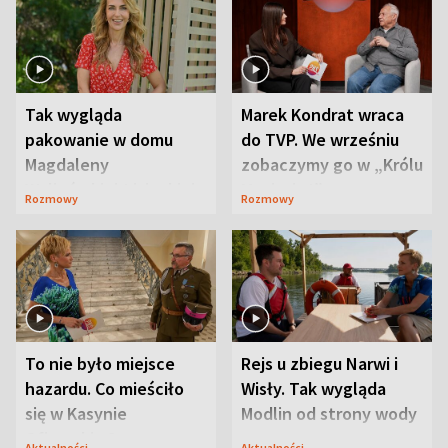
Tak wygląda
Marek Kondrat wraca
pakowanie w domu
do TVP. We wrześniu
Magdaleny
zobaczymy go w „Królu
Waligórskiej-Lisieckiej.
Maciusiu I”
Rozmowy
Rozmowy
Mąż nie odpuszcza
To nie było miejsce
Rejs u zbiegu Narwi i
hazardu. Co mieściło
Wisły. Tak wygląda
się w Kasynie
Modlin od strony wody
Oficerskim?
Aktualności
Aktualności