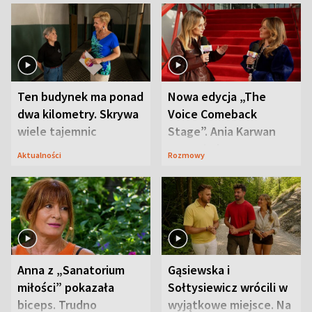
Ten budynek ma ponad
Nowa edycja „The
dwa kilometry. Skrywa
Voice Comeback
wiele tajemnic
Stage”. Ania Karwan
zapowiada
Aktualności
Rozmowy
niespodzianki
Anna z „Sanatorium
Gąsiewska i
miłości” pokazała
Sołtysiewicz wrócili w
biceps. Trudno
wyjątkowe miejsce. Na