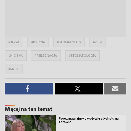
#JĘZYK
#RUTYNA
#STOMATOLOG
#ZĘBY
#HIGIENA
#PIELĘGNACJA
#STOMATOLOGIA
#MYCIE
Więcej na ten temat
Porozmawiajmy o wpływie alkoholu na
zdrowie