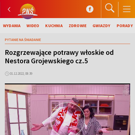
WYDANIA
WIDEO
KUCHNIA
ZDROWIE
GWIAZDY
PORADY
PYTANIE NA ŚNIADANIE
Rozgrzewające potrawy włoskie od
Nestora Grojewskiego cz.5
01.12.2022, 08:39