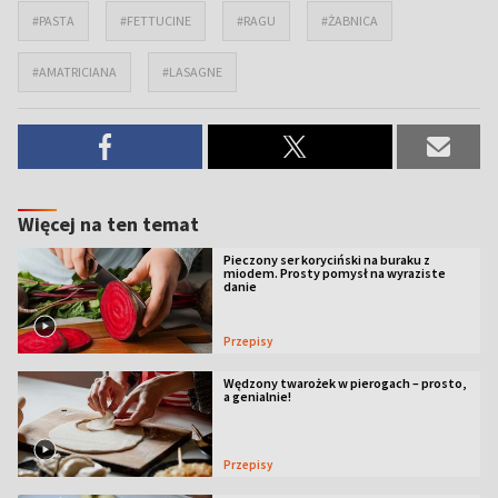
#PASTA
#FETTUCINE
#RAGU
#ŻABNICA
#AMATRICIANA
#LASAGNE
Więcej na ten temat
Pieczony ser koryciński na buraku z
miodem. Prosty pomysł na wyraziste
danie
Przepisy
Wędzony twarożek w pierogach – prosto,
a genialnie!
Przepisy