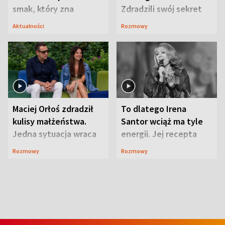
smak, który zna
Zdradzili swój sekret
Lubelszczyzna
Aktualności
Rozmowy
Maciej Orłoś zdradził
To dlatego Irena
kulisy małżeństwa.
Santor wciąż ma tyle
Jedna sytuacja wraca
energii. Jej recepta
jak bumerang
jest zaskakująco
Rozmowy
Rozmowy
prosta