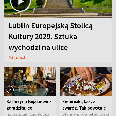
Lublin Europejską Stolicą
Kultury 2029. Sztuka
wychodzi na ulice
Aktualności
Katarzyna Bujakiewicz
Ziemniaki, kasza i
zdradziła, co
twaróg. Tak powstaje
najbardziej zachwyca
słynny piróg biłgorajski