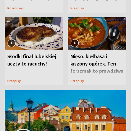
ją w Lublinie
Rozmowy
Przepisy
Słodki finał lubelskiej
Mięso, kiełbasa i
uczty to racuchy!
kiszony ogórek. Ten
forszmak to prawdziwa
uczta
Przepisy
Przepisy