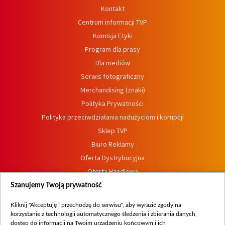
Kontakt
Centrum informacji TVP
Komisja Etyki
Program dla prasy
Dla mediów
Serwis fotograficzny
Merchandising (znaki)
Polityka Prywatności
Polityka przeciwdziałania nadużyciom i korupcji
Sklep TVP
Biuro Reklamy
Oferta Dystrybucyjna
Oferta Handlowa
Dostępność
Szanujemy Twoją prywatność
Moje zgody
Kliknij "Akceptuję i przechodzę do serwisu", aby wyrazić zgody na
Procedura zgłoszeń wewnętrznych
korzystanie z technologii automatycznego śledzenia i zbierania danych,
dostęp do informacji na Twoim urządzeniu końcowym i ich