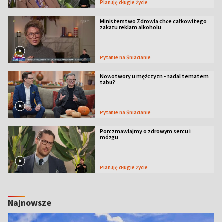
Planuję długie życie
Ministerstwo Zdrowia chce całkowitego
zakazu reklam alkoholu
Pytanie na Śniadanie
Nowotwory u mężczyzn - nadal tematem
tabu?
Pytanie na Śniadanie
Porozmawiajmy o zdrowym sercu i
mózgu
Planuję długie życie
Najnowsze