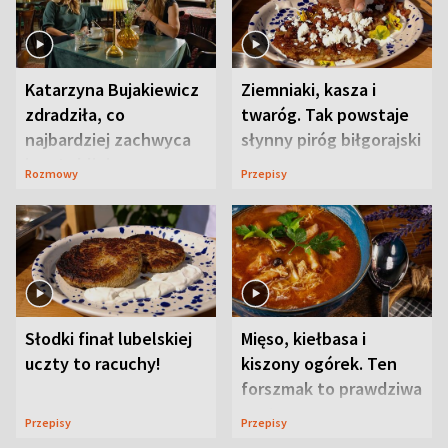
Katarzyna Bujakiewicz
Ziemniaki, kasza i
zdradziła, co
twaróg. Tak powstaje
najbardziej zachwyca
słynny piróg biłgorajski
ją w Lublinie
Rozmowy
Przepisy
Słodki finał lubelskiej
Mięso, kiełbasa i
uczty to racuchy!
kiszony ogórek. Ten
forszmak to prawdziwa
uczta
Przepisy
Przepisy