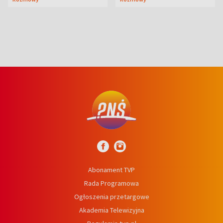
prosta
Abonament TVP
Rada Programowa
Ogłoszenia przetargowe
Akademia Telewizyjna