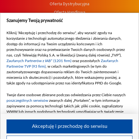
Oferta Dystrybucyjna
Oferta Handlowa
Dostępność
Szanujemy Twoją prywatność
Moje zgody
Kliknij "Akceptuję i przechodzę do serwisu", aby wyrazić zgody na
Procedura zgłoszeń wewnętrznych
korzystanie z technologii automatycznego śledzenia i zbierania danych,
dostęp do informacji na Twoim urządzeniu końcowym i ich
przechowywanie oraz na przetwarzanie Twoich danych osobowych przez
nas, czyli Telewizję Polską S.A. w likwidacji (zwaną dalej również „TVP”),
Zaufanych Partnerów z IAB* (1201 firm)
oraz pozostałych
Zaufanych
Partnerów TVP (93 firm)
, w celach marketingowych (w tym do
zautomatyzowanego dopasowania reklam do Twoich zainteresowań i
mierzenia ich skuteczności) i pozostałych, które wskazujemy poniżej, a
także zgody na udostępnianie przez nas identyfikatora PPID do Google.
Twoje dane osobowe zbierane podczas odwiedzania przez Ciebie naszych
poszczególnych serwisów
zwanych dalej „Portalem”, w tym informacje
zapisywane za pomocą technologii takich jak: pliki cookie, sygnalizatory
WWW lub innych podobnych technologii umożliwiających świadczenie
dopasowanych i bezpiecznych usług, personalizację treści oraz reklam,
udostępnianie funkcji mediów społecznościowych oraz analizowanie ruchu
Akceptuję i przechodzę do serwisu
w Internecie.