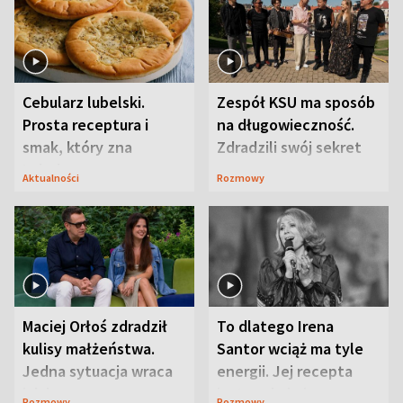
Cebularz lubelski.
Zespół KSU ma sposób
Prosta receptura i
na długowieczność.
smak, który zna
Zdradzili swój sekret
Lubelszczyzna
Aktualności
Rozmowy
Maciej Orłoś zdradził
To dlatego Irena
kulisy małżeństwa.
Santor wciąż ma tyle
Jedna sytuacja wraca
energii. Jej recepta
jak bumerang
jest zaskakująco
Rozmowy
Rozmowy