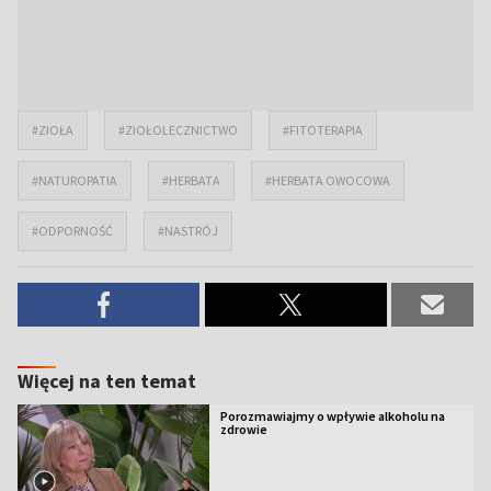
#ZIOŁA
#ZIOŁOLECZNICTWO
#FITOTERAPIA
#NATUROPATIA
#HERBATA
#HERBATA OWOCOWA
#ODPORNOŚĆ
#NASTRÓJ
Więcej na ten temat
Porozmawiajmy o wpływie alkoholu na
zdrowie