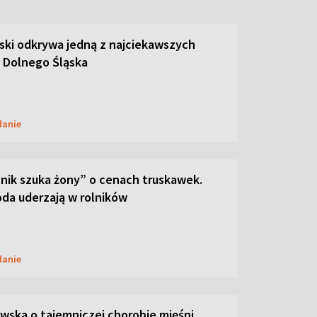
ski odkrywa jedną z najciekawszych
 Dolnego Śląska
danie
lnik szuka żony” o cenach truskawek.
oda uderzają w rolników
danie
ska o tajemniczej chorobie mięśni