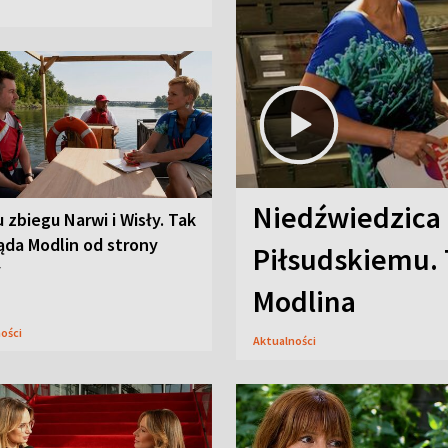
Niedźwiedzica
u zbiegu Narwi i Wisły. Tak
ąda Modlin od strony
Piłsudskiemu. 
y
Modlina
ności
Aktualności