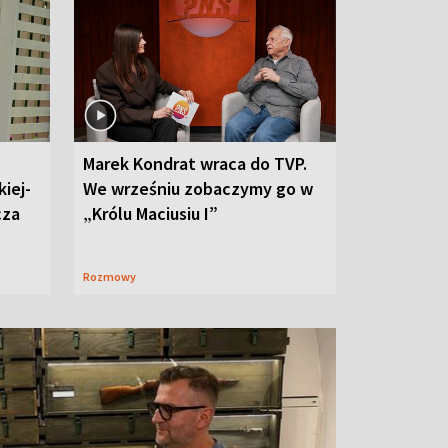
Marek Kondrat wraca do TVP.
iej-
We wrześniu zobaczymy go w
cza
„Królu Maciusiu I”
Rozmowy