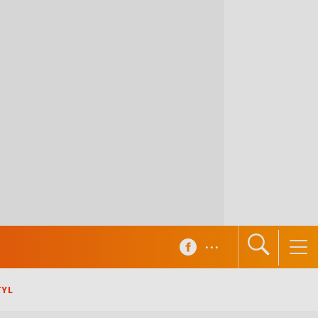
...
TYL