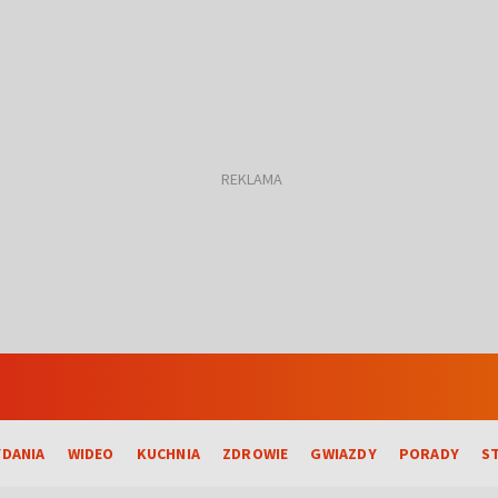
DANIA
WIDEO
KUCHNIA
ZDROWIE
GWIAZDY
PORADY
S