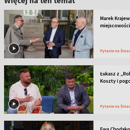
Więcej na ten temat
Marek Krajew
miejscowości
Pytanie na Śnia
Łukasz z „Ro
Koszty i pog
Pytanie na Śnia
Ewa Chodakow