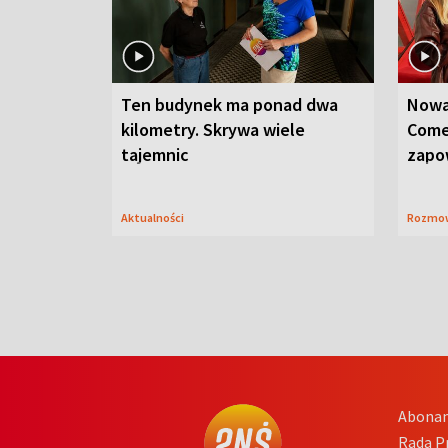
Ten budynek ma ponad dwa
Nowa
kilometry. Skrywa wiele
Come
tajemnic
zapo
Aktualności
Rozmo
Abona
Rada 