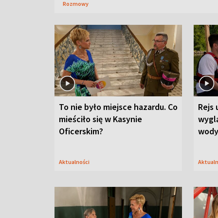
Rozmowy
To nie było miejsce hazardu. Co
Rejs 
mieściło się w Kasynie
wygl
Oficerskim?
wod
Aktualności
Aktual