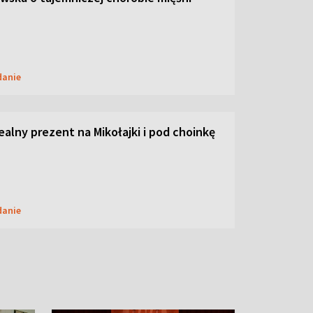
danie
dealny prezent na Mikołajki i pod choinkę
danie