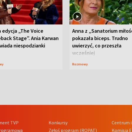
 edycja „The Voice
Anna z „Sanatorium miłoś
back Stage”. Ania Karwan
pokazała biceps. Trudno
wiada niespodzianki
uwierzyć, co przeszła
wcześniej
wy
Rozmowy
ment TVP
Konkursy
Centrum i
Programowa
Zgłoś program (ROPAT)
Komisja E