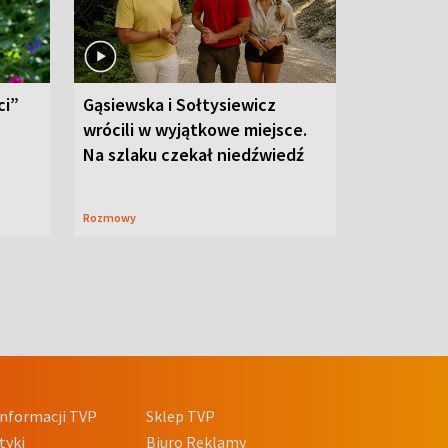
ci”
Gąsiewska i Sołtysiewicz
wrócili w wyjątkowe miejsce.
Na szlaku czekał niedźwiedź
Rozmowy
nformacji TVP
Sklep TVP
tyki
Biuro Reklamy