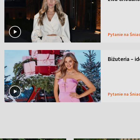
Pytanie na Śnia
Biżuteria – i
Pytanie na Śnia