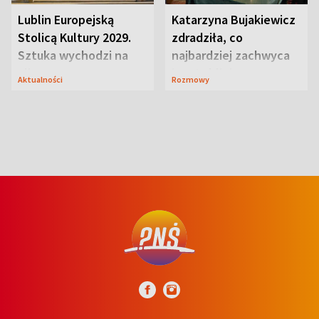
Lublin Europejską
Katarzyna Bujakiewicz
Stolicą Kultury 2029.
zdradziła, co
Sztuka wychodzi na
najbardziej zachwyca
ulice
ją w Lublinie
Aktualności
Rozmowy