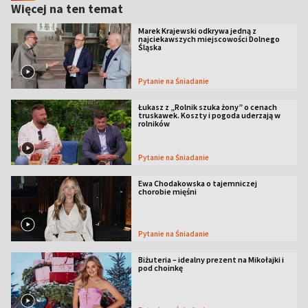
Więcej na ten temat
Marek Krajewski odkrywa jedną z
najciekawszych miejscowości Dolnego
Śląska
Pytanie na Śniadanie
Łukasz z „Rolnik szuka żony” o cenach
truskawek. Koszty i pogoda uderzają w
rolników
Pytanie na Śniadanie
Ewa Chodakowska o tajemniczej
chorobie mięśni
Pytanie na Śniadanie
Biżuteria – idealny prezent na Mikołajki i
pod choinkę