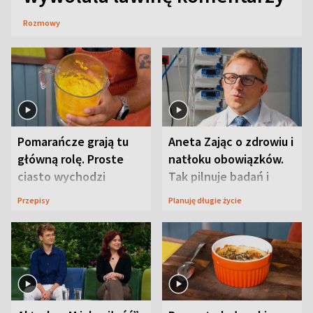
Rozmowy
Pomarańcze grają tu
Aneta Zając o zdrowiu i
główną rolę. Proste
natłoku obowiązków.
ciasto wychodzi
Tak pilnuje badań i
wyjątkowo wilgotne
wizyt
Przepisy
Planuję długie życie