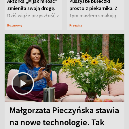
Aktorka „M jak miłość”
Puszyste bułeczki
zmieniła swoją drogę.
prosto z piekarnika. Z
Dziś wiąże przyszłość z
tym masłem smakują
neurobiologią
jeszcze lepiej
Rozmowy
Przepisy
Małgorzata Pieczyńska stawia
na nowe technologie. Tak