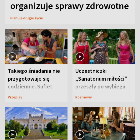
organizuje sprawy zdrowotne
Planuję długie życie
Takiego śniadania nie
Uczestniczki
przygotowuje się
„Sanatorium miłości”
codziennie. Suflet
przeszły po wybiegu.
serowy zachwyca
Te stylizacje
Przepisy
Rozmowy
smakiem
przyciągały wzrok