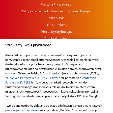
Polityka Prywatności
Polityka przeciwdziałania nadużyciom i korupcji
Sklep TVP
Biuro Reklamy
Oferta Dystrybucyjna
Oferta Handlowa
Dostępność
Szanujemy Twoją prywatność
Moje zgody
Kliknij "Akceptuję i przechodzę do serwisu", aby wyrazić zgody na
Procedura zgłoszeń wewnętrznych
korzystanie z technologii automatycznego śledzenia i zbierania danych,
dostęp do informacji na Twoim urządzeniu końcowym i ich
przechowywanie oraz na przetwarzanie Twoich danych osobowych przez
nas, czyli Telewizję Polską S.A. w likwidacji (zwaną dalej również „TVP”),
Zaufanych Partnerów z IAB* (1201 firm)
oraz pozostałych
Zaufanych
Partnerów TVP (93 firm)
, w celach marketingowych (w tym do
zautomatyzowanego dopasowania reklam do Twoich zainteresowań i
mierzenia ich skuteczności) i pozostałych, które wskazujemy poniżej, a
także zgody na udostępnianie przez nas identyfikatora PPID do Google.
Twoje dane osobowe zbierane podczas odwiedzania przez Ciebie naszych
poszczególnych serwisów
zwanych dalej „Portalem”, w tym informacje