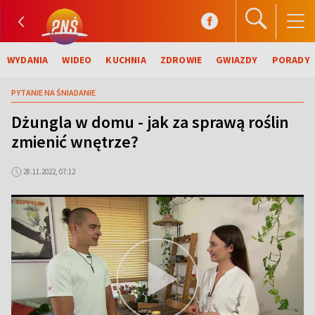
WYDANIA
WIDEO
KUCHNIA
ZDROWIE
GWIAZDY
PORADY
PYTANIE NA ŚNIADANIE
Dżungla w domu - jak za sprawą roślin
zmienić wnętrze?
28.11.2022, 07:12