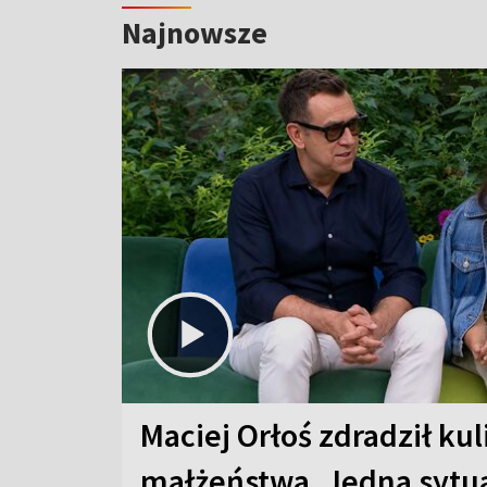
Najnowsze
Maciej Orłoś zdradził kul
małżeństwa. Jedna sytua