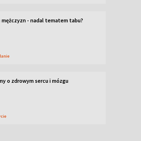
 mężczyzn - nadal tematem tabu?
danie
my o zdrowym sercu i mózgu
ycie