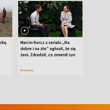
rkę.
Marcin Korcz z serialu „Na
dobre i na złe” ogłosił, że się
żeni. Zdradził, co zmienił syn
Rozmowy