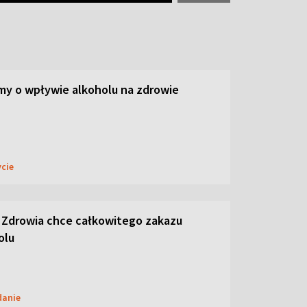
y o wpływie alkoholu na zdrowie
ycie
 Zdrowia chce całkowitego zakazu
olu
danie