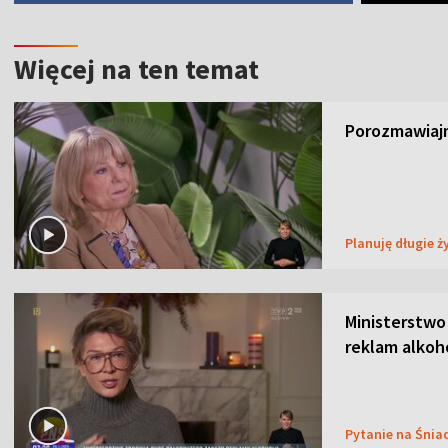
Więcej na ten temat
Porozmawiajm
Planuję długie ż
Ministerstwo
reklam alkoh
Pytanie na Śnia