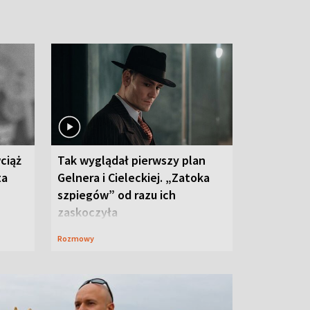
ciąż
Tak wyglądał pierwszy plan
ta
Gelnera i Cieleckiej. „Zatoka
szpiegów” od razu ich
zaskoczyła
Rozmowy