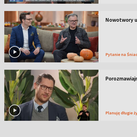
Nowotwory u
Pytanie na Śnia
Porozmawiaj
Planuję długie ż