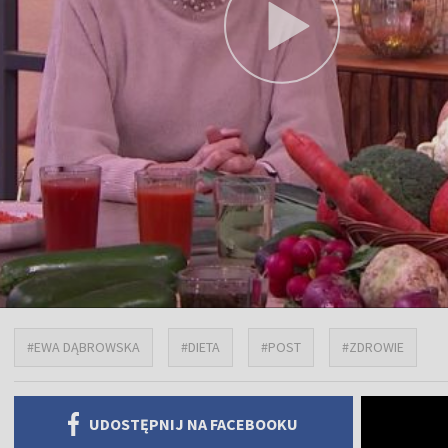
#EWA DĄBROWSKA
#DIETA
#POST
#ZDROWIE
UDOSTĘPNIJ NA FACEBOOKU