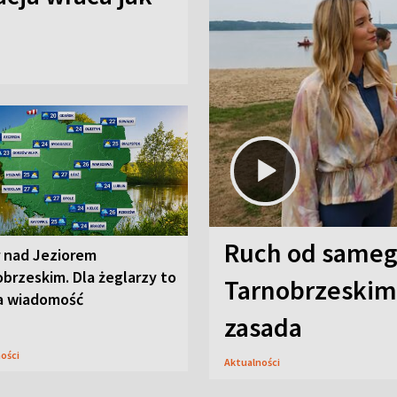
Ruch od sameg
r nad Jeziorem
brzeskim. Dla żeglarzy to
Tarnobrzeskim,
a wiadomość
zasada
ności
Aktualności