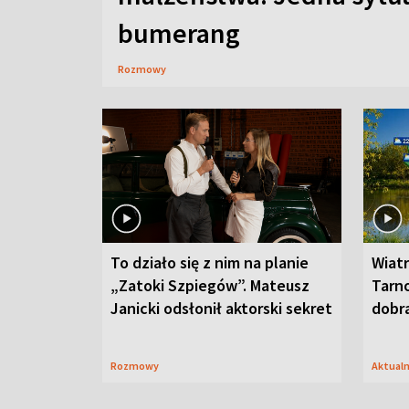
bumerang
Rozmowy
To działo się z nim na planie
Wiat
„Zatoki Szpiegów”. Mateusz
Tarno
Janicki odsłonił aktorski sekret
dobr
Rozmowy
Aktual