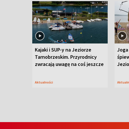
Kajaki i SUP-y na Jeziorze
Joga 
Tarnobrzeskim. Przyrodnicy
śpiew
zwracają uwagę na coś jeszcze
Jezi
Aktualności
Aktual