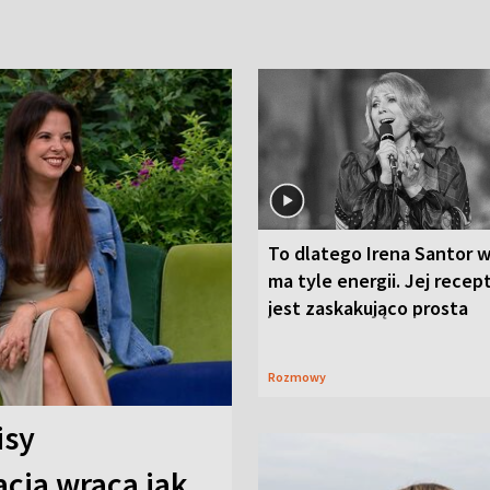
To dlatego Irena Santor w
ma tyle energii. Jej recep
jest zaskakująco prosta
Rozmowy
isy
cja wraca jak