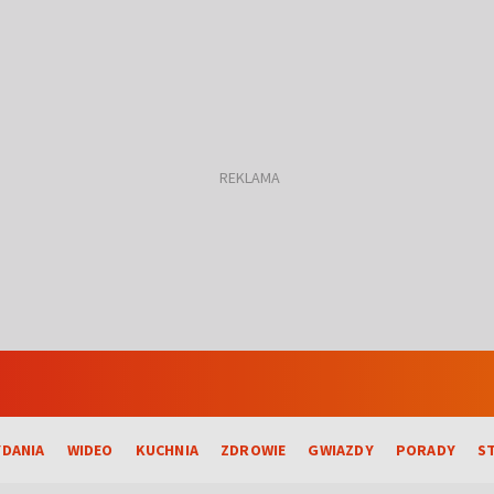
DANIA
WIDEO
KUCHNIA
ZDROWIE
GWIAZDY
PORADY
S