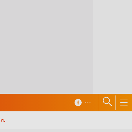
...
TYL