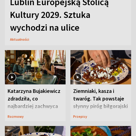
Lublin Europejską Stolicą
Kultury 2029. Sztuka
wychodzi na ulice
Aktualności
Katarzyna Bujakiewicz
Ziemniaki, kasza i
zdradziła, co
twaróg. Tak powstaje
najbardziej zachwyca
słynny piróg biłgorajski
ją w Lublinie
Rozmowy
Przepisy