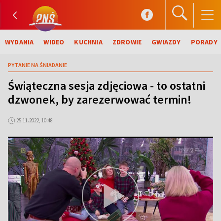
WYDANIA
WIDEO
KUCHNIA
ZDROWIE
GWIAZDY
PORADY
PYTANIE NA ŚNIADANIE
Świąteczna sesja zdjęciowa - to ostatni
dzwonek, by zarezerwować termin!
25.11.2022, 10:48