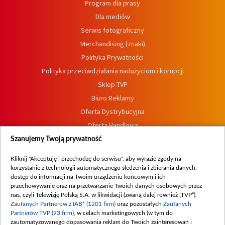
Program dla prasy
Dla mediów
Serwis fotograficzny
Merchandising (znaki)
Polityka Prywatności
Polityka przeciwdziałania nadużyciom i korupcji
Sklep TVP
Biuro Reklamy
Oferta Dystrybucyjna
Oferta Handlowa
Dostępność
Szanujemy Twoją prywatność
Moje zgody
Kliknij "Akceptuję i przechodzę do serwisu", aby wyrazić zgody na
Procedura zgłoszeń wewnętrznych
korzystanie z technologii automatycznego śledzenia i zbierania danych,
dostęp do informacji na Twoim urządzeniu końcowym i ich
przechowywanie oraz na przetwarzanie Twoich danych osobowych przez
nas, czyli Telewizję Polską S.A. w likwidacji (zwaną dalej również „TVP”),
Zaufanych Partnerów z IAB* (1201 firm)
oraz pozostałych
Zaufanych
Partnerów TVP (93 firm)
, w celach marketingowych (w tym do
zautomatyzowanego dopasowania reklam do Twoich zainteresowań i