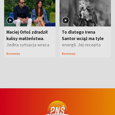
Maciej Orłoś zdradził
To dlatego Irena
kulisy małżeństwa.
Santor wciąż ma tyle
Jedna sytuacja wraca
energii. Jej recepta
jak bumerang
jest zaskakująco
Rozmowy
Rozmowy
prosta