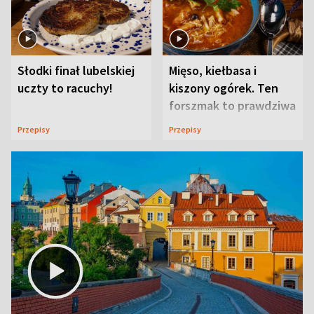
Słodki finał lubelskiej
Mięso, kiełbasa i
uczty to racuchy!
kiszony ogórek. Ten
forszmak to prawdziwa
uczta
Przepisy
Przepisy