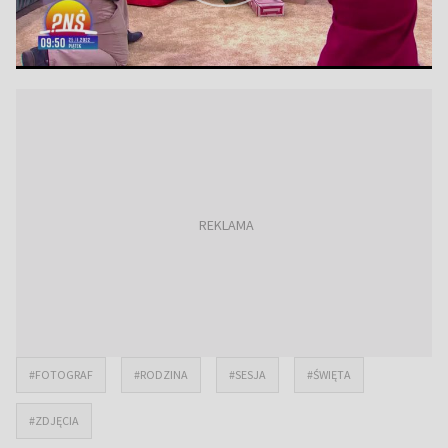
#FOTOGRAF
#RODZINA
#SESJA
#ŚWIĘTA
#ZDJĘCIA