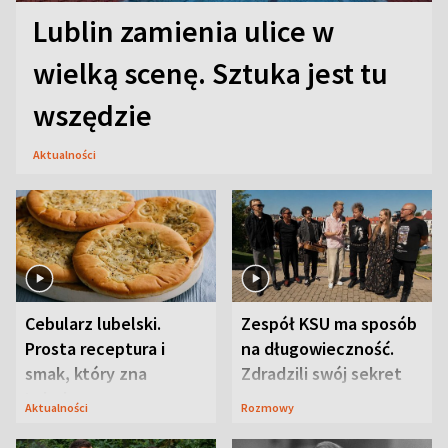
Lublin zamienia ulice w
wielką scenę. Sztuka jest tu
wszędzie
Aktualności
Cebularz lubelski.
Zespół KSU ma sposób
Prosta receptura i
na długowieczność.
smak, który zna
Zdradzili swój sekret
Lubelszczyzna
Aktualności
Rozmowy