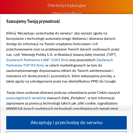
Oferta Dystrybucyjna
Oferta Handlowa
Dostępność
Szanujemy Twoją prywatność
Moje zgody
Kliknij "Akceptuję i przechodzę do serwisu", aby wyrazić zgody na
Procedura zgłoszeń wewnętrznych
korzystanie z technologii automatycznego śledzenia i zbierania danych,
dostęp do informacji na Twoim urządzeniu końcowym i ich
przechowywanie oraz na przetwarzanie Twoich danych osobowych przez
nas, czyli Telewizję Polską S.A. w likwidacji (zwaną dalej również „TVP”),
Zaufanych Partnerów z IAB* (1201 firm)
oraz pozostałych
Zaufanych
Partnerów TVP (93 firm)
, w celach marketingowych (w tym do
zautomatyzowanego dopasowania reklam do Twoich zainteresowań i
mierzenia ich skuteczności) i pozostałych, które wskazujemy poniżej, a
także zgody na udostępnianie przez nas identyfikatora PPID do Google.
Twoje dane osobowe zbierane podczas odwiedzania przez Ciebie naszych
poszczególnych serwisów
zwanych dalej „Portalem”, w tym informacje
zapisywane za pomocą technologii takich jak: pliki cookie, sygnalizatory
WWW lub innych podobnych technologii umożliwiających świadczenie
dopasowanych i bezpiecznych usług, personalizację treści oraz reklam,
udostępnianie funkcji mediów społecznościowych oraz analizowanie ruchu
Akceptuję i przechodzę do serwisu
w Internecie.