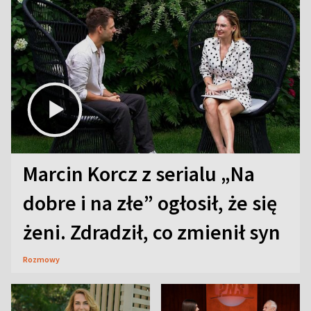
Marcin Korcz z serialu „Na
dobre i na złe” ogłosił, że się
żeni. Zdradził, co zmienił syn
Rozmowy