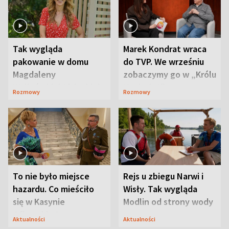
Tak wygląda
Marek Kondrat wraca
pakowanie w domu
do TVP. We wrześniu
Magdaleny
zobaczymy go w „Królu
Waligórskiej-Lisieckiej.
Maciusiu I”
Rozmowy
Rozmowy
Mąż nie odpuszcza
To nie było miejsce
Rejs u zbiegu Narwi i
hazardu. Co mieściło
Wisły. Tak wygląda
się w Kasynie
Modlin od strony wody
Oficerskim?
Aktualności
Aktualności