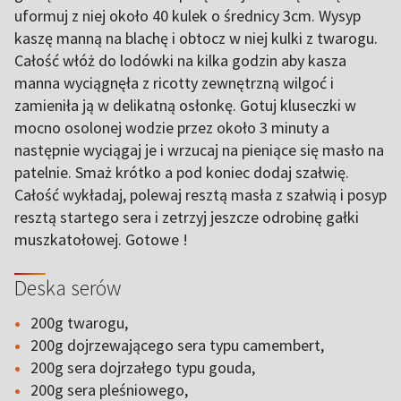
uformuj z niej około 40 kulek o średnicy 3cm. Wysyp
kaszę manną na blachę i obtocz w niej kulki z twarogu.
Całość włóż do lodówki na kilka godzin aby kasza
manna wyciągnęła z ricotty zewnętrzną wilgoć i
zamieniła ją w delikatną osłonkę. Gotuj kluseczki w
mocno osolonej wodzie przez około 3 minuty a
następnie wyciągaj je i wrzucaj na pieniące się masło na
patelnie. Smaż krótko a pod koniec dodaj szałwię.
Całość wykładaj, polewaj resztą masła z szałwią i posyp
resztą startego sera i zetrzyj jeszcze odrobinę gałki
muszkatołowej. Gotowe !
Deska serów
200g twarogu,
200g dojrzewającego sera typu camembert,
200g sera dojrzałego typu gouda,
200g sera pleśniowego,