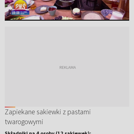
Zapiekane sakiewki z pastami
twarogowymi
Składniki na 4 osoby (12 sakiewek):