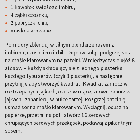
1 kawałek świeżego imbiru,
4 ząbki czosnku,
2 papryczki chili,
masło klarowane
Pomidory zblenduj w silnym blenderze razem z
imbirem, czosnkiem i chili. Dopraw solą i podgrzej sos
na maśle klarowanym na patelni. W międzyczasie ułóż 8
stosów – każdy składający się z jednego plasterka
każdego typu serów (czyli 3 plasterki), a następnie
przytnij je aby stworzyć kwadrat. Kwadrat zamocz w
roztrzepanych jajkach, osusz w mące, znowu zanurz w
jajkach i zapanieruj w bułce tartej. Rozgrzej patelnię i
usmaż ser na maśle klarowanym. Wyciągnij, osusz na
papierze, przetnij na pół i stwórz 16 serowych
chrupiących serowych przekąsek, podawaj z pikantnym
sosem.