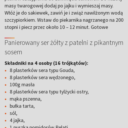
masy twarogowej dodaj po jajku i wymieszaj masy.
Włóż je do sakiewek, zawiń je i zwiąż nawilżonym wodą
szczypiorkiem. Wstaw do piekarnika nagrzanego na 200
stopni i piecz przez około 10 – 12 minut. Gotowe
Panierowany ser żółty z patelni z pikantnym
sosem
Składniki na 4 osoby (16 trójkątów):
8 plasterków sera typu Gouda,
8 plasterków sera wędzonego,
100g masła
8 plasterków sera typu tylżycki ostry,
mąka pszenna,
bułka tarta,
sól,
4 jajka,
1 puszka pomidorów Pelati,