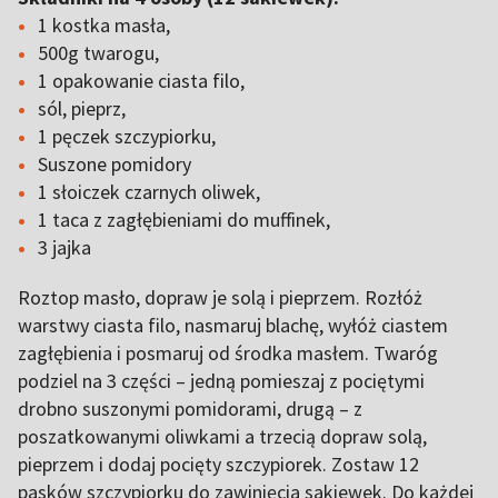
1 kostka masła,
500g twarogu,
1 opakowanie ciasta filo,
sól, pieprz,
1 pęczek szczypiorku,
Suszone pomidory
1 słoiczek czarnych oliwek,
1 taca z zagłębieniami do muffinek,
3 jajka
Roztop masło, dopraw je solą i pieprzem. Rozłóż
warstwy ciasta filo, nasmaruj blachę, wyłóż ciastem
zagłębienia i posmaruj od środka masłem. Twaróg
podziel na 3 części – jedną pomieszaj z pociętymi
drobno suszonymi pomidorami, drugą – z
poszatkowanymi oliwkami a trzecią dopraw solą,
pieprzem i dodaj pocięty szczypiorek. Zostaw 12
pasków szczypiorku do zawinięcia sakiewek. Do każdej