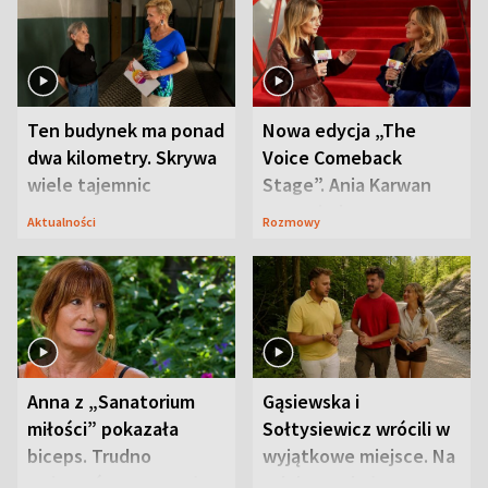
Ten budynek ma ponad
Nowa edycja „The
dwa kilometry. Skrywa
Voice Comeback
wiele tajemnic
Stage”. Ania Karwan
zapowiada
Aktualności
Rozmowy
niespodzianki
Anna z „Sanatorium
Gąsiewska i
miłości” pokazała
Sołtysiewicz wrócili w
biceps. Trudno
wyjątkowe miejsce. Na
uwierzyć, co przeszła
szlaku czekał