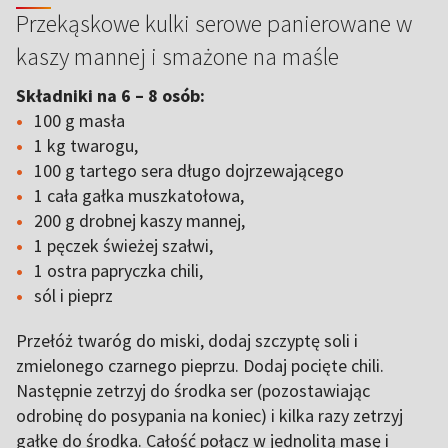
Przekąskowe kulki serowe panierowane w
kaszy mannej i smażone na maśle
Składniki na 6 – 8 osób:
100 g masła
1 kg twarogu,
100 g tartego sera długo dojrzewającego
1 cała gałka muszkatołowa,
200 g drobnej kaszy mannej,
1 pęczek świeżej szałwi,
1 ostra papryczka chili,
sól i pieprz
Przełóż twaróg do miski, dodaj szczyptę soli i
zmielonego czarnego pieprzu. Dodaj pocięte chili.
Następnie zetrzyj do środka ser (pozostawiając
odrobinę do posypania na koniec) i kilka razy zetrzyj
gałkę do środka. Całość połącz w jednolitą masę i