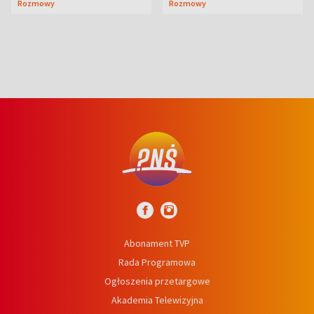
Rozmowy
Rozmowy
wcześniej
niedźwiedź
Abonament TVP
Rada Programowa
Ogłoszenia przetargowe
Akademia Telewizyjna