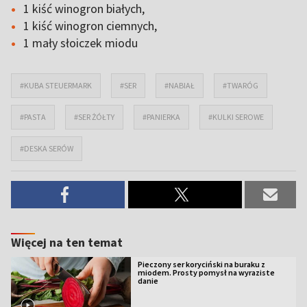
1 kiść winogron białych,
1 kiść winogron ciemnych,
1 mały słoiczek miodu
#KUBA STEUERMARK
#SER
#NABIAŁ
#TWARÓG
#PASTA
#SER ŻÓŁTY
#PANIERKA
#KULKI SEROWE
#DESKA SERÓW
Więcej na ten temat
Pieczony ser koryciński na buraku z
miodem. Prosty pomysł na wyraziste
danie