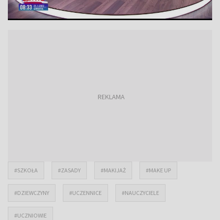
#SZKOŁA
#ZASADY
#MAKIJAŻ
#MAKE UP
#DZIEWCZYNY
#UCZENNICE
#NAUCZYCIELE
#UCZNIOWIE