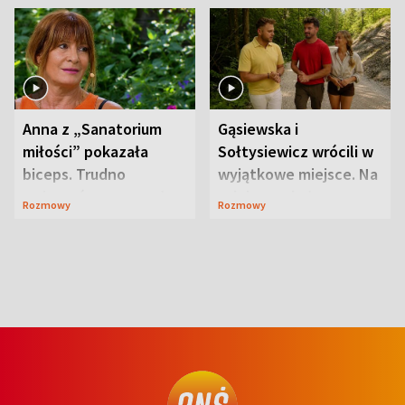
Anna z „Sanatorium
Gąsiewska i
miłości” pokazała
Sołtysiewicz wrócili w
biceps. Trudno
wyjątkowe miejsce. Na
uwierzyć, co przeszła
szlaku czekał
Rozmowy
Rozmowy
wcześniej
niedźwiedź