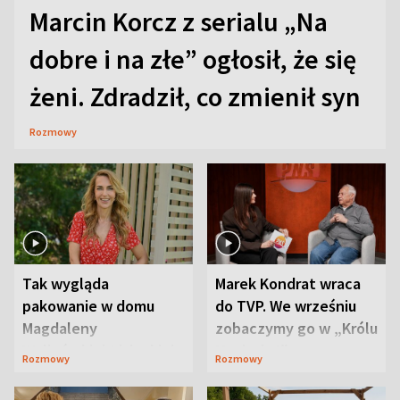
Marcin Korcz z serialu „Na
dobre i na złe” ogłosił, że się
żeni. Zdradził, co zmienił syn
Rozmowy
Tak wygląda
Marek Kondrat wraca
pakowanie w domu
do TVP. We wrześniu
Magdaleny
zobaczymy go w „Królu
Waligórskiej-Lisieckiej.
Maciusiu I”
Rozmowy
Rozmowy
Mąż nie odpuszcza