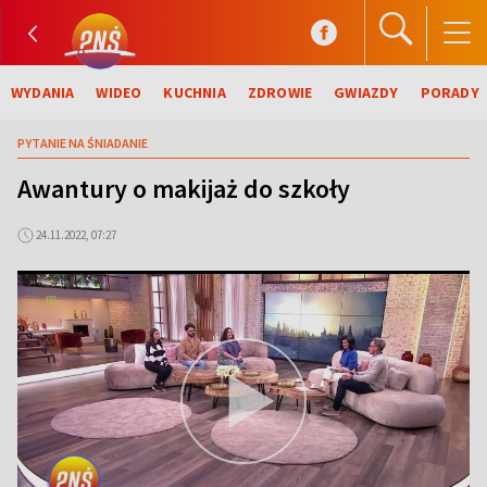
WYDANIA
WIDEO
KUCHNIA
ZDROWIE
GWIAZDY
PORADY
PYTANIE NA ŚNIADANIE
Awantury o makijaż do szkoły
24.11.2022, 07:27