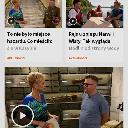
To nie było miejsce
Rejs u zbiegu Narwi i
hazardu. Co mieściło
Wisły. Tak wygląda
się w Kasynie
Modlin od strony wody
Oficerskim?
Aktualności
Aktualności