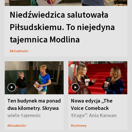
Niedźwiedzica salutowała
Piłsudskiemu. To niejedyna
tajemnica Modlina
Aktualności
Ten budynek ma ponad
Nowa edycja „The
dwa kilometry. Skrywa
Voice Comeback
wiele tajemnic
Stage”. Ania Karwan
zapowiada
Aktualności
Rozmowy
niespodzianki