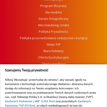
Program dla prasy
Dla mediów
Serwis fotograficzny
Merchandising (znaki)
Polityka Prywatności
Polityka przeciwdziałania nadużyciom i korupcji
Sklep TVP
Biuro Reklamy
Oferta Dystrybucyjna
Oferta Handlowa
Dostępność
Szanujemy Twoją prywatność
Moje zgody
Kliknij "Akceptuję i przechodzę do serwisu", aby wyrazić zgody na
Procedura zgłoszeń wewnętrznych
korzystanie z technologii automatycznego śledzenia i zbierania danych,
dostęp do informacji na Twoim urządzeniu końcowym i ich
przechowywanie oraz na przetwarzanie Twoich danych osobowych przez
nas, czyli Telewizję Polską S.A. w likwidacji (zwaną dalej również „TVP”),
Zaufanych Partnerów z IAB* (1201 firm)
oraz pozostałych
Zaufanych
Partnerów TVP (93 firm)
, w celach marketingowych (w tym do