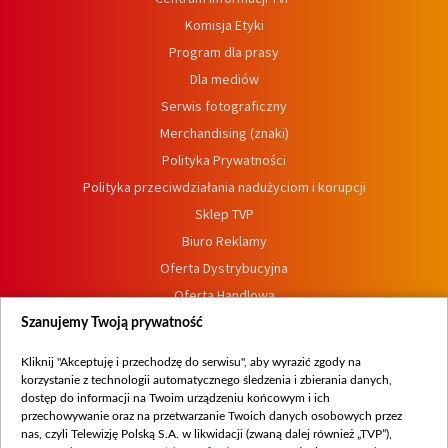
Komisja Etyki
Program dla prasy
Dla mediów
Serwis fotograficzny
Merchandising (znaki)
Polityka Prywatności
Polityka przeciwdziałania nadużyciom i korupcji
Sklep TVP
Biuro Reklamy
Oferta Dystrybucyjna
Oferta Handlowa
Dostępność
Szanujemy Twoją prywatność
Moje zgody
Kliknij "Akceptuję i przechodzę do serwisu", aby wyrazić zgody na
Procedura zgłoszeń wewnętrznych
korzystanie z technologii automatycznego śledzenia i zbierania danych,
dostęp do informacji na Twoim urządzeniu końcowym i ich
przechowywanie oraz na przetwarzanie Twoich danych osobowych przez
nas, czyli Telewizję Polską S.A. w likwidacji (zwaną dalej również „TVP”),