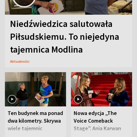
Niedźwiedzica salutowała
Piłsudskiemu. To niejedyna
tajemnica Modlina
Aktualności
Ten budynek ma ponad
Nowa edycja „The
dwa kilometry. Skrywa
Voice Comeback
wiele tajemnic
Stage”. Ania Karwan
zapowiada