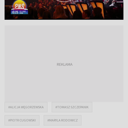
#ALICJA WĘGORZEWSKA
#TOMASZ SZCZEPANIK
#PIOTR CUGOWSKI
#MARYLA RODOWICZ