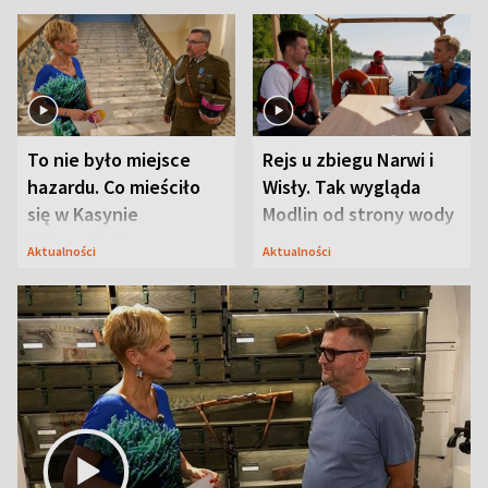
To nie było miejsce
Rejs u zbiegu Narwi i
hazardu. Co mieściło
Wisły. Tak wygląda
się w Kasynie
Modlin od strony wody
Oficerskim?
Aktualności
Aktualności