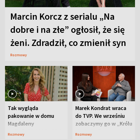
Marcin Korcz z serialu „Na
dobre i na złe” ogłosił, że się
żeni. Zdradził, co zmienił syn
Rozmowy
Tak wygląda
Marek Kondrat wraca
pakowanie w domu
do TVP. We wrześniu
Magdaleny
zobaczymy go w „Królu
Waligórskiej-Lisieckiej.
Maciusiu I”
Rozmowy
Rozmowy
Mąż nie odpuszcza