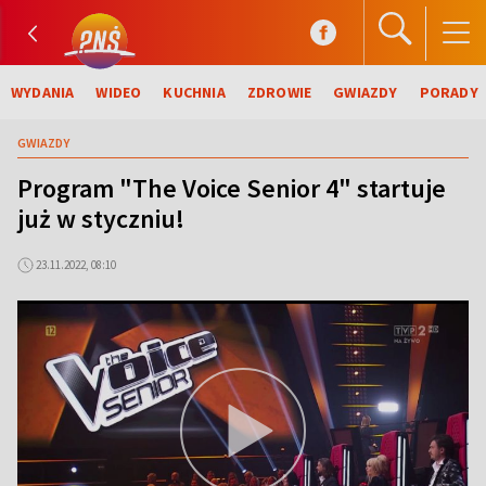
WYDANIA
WIDEO
KUCHNIA
ZDROWIE
GWIAZDY
PORADY
GWIAZDY
Program "The Voice Senior 4" startuje
już w styczniu!
23.11.2022, 08:10