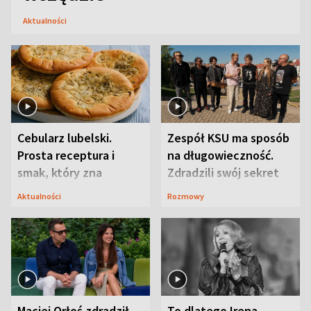
Aktualności
Cebularz lubelski.
Zespół KSU ma sposób
Prosta receptura i
na długowieczność.
smak, który zna
Zdradzili swój sekret
Lubelszczyzna
Aktualności
Rozmowy
Maciej Orłoś zdradził
To dlatego Irena