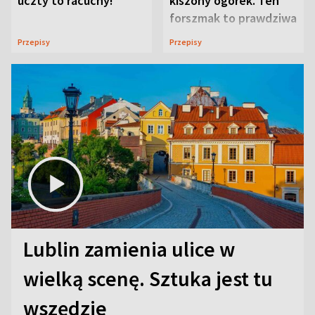
uczty to racuchy!
kiszony ogórek. Ten
forszmak to prawdziwa
uczta
Przepisy
Przepisy
Lublin zamienia ulice w
wielką scenę. Sztuka jest tu
wszędzie