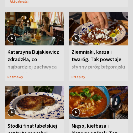
Aktualności
Katarzyna Bujakiewicz
Ziemniaki, kasza i
zdradziła, co
twaróg. Tak powstaje
najbardziej zachwyca
słynny piróg biłgorajski
ją w Lublinie
Rozmowy
Przepisy
Słodki finał lubelskiej
Mięso, kiełbasa i