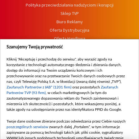
Polityka przeciwdziałania nadużyciom i korupcji
Sklep TVP
Biuro Reklamy
Oferta Dystrybucyjna
Oferta Handlowa
Dostępność
Szanujemy Twoją prywatność
Moje zgody
Kliknij "Akceptuję i przechodzę do serwisu", aby wyrazić zgody na
Procedura zgłoszeń wewnętrznych
korzystanie z technologii automatycznego śledzenia i zbierania danych,
dostęp do informacji na Twoim urządzeniu końcowym i ich
przechowywanie oraz na przetwarzanie Twoich danych osobowych przez
nas, czyli Telewizję Polską S.A. w likwidacji (zwaną dalej również „TVP”),
Zaufanych Partnerów z IAB* (1201 firm)
oraz pozostałych
Zaufanych
Partnerów TVP (93 firm)
, w celach marketingowych (w tym do
zautomatyzowanego dopasowania reklam do Twoich zainteresowań i
mierzenia ich skuteczności) i pozostałych, które wskazujemy poniżej, a
także zgody na udostępnianie przez nas identyfikatora PPID do Google.
Twoje dane osobowe zbierane podczas odwiedzania przez Ciebie naszych
poszczególnych serwisów
zwanych dalej „Portalem”, w tym informacje
zapisywane za pomocą technologii takich jak: pliki cookie, sygnalizatory
WWW lub innych podobnych technologii umożliwiających świadczenie