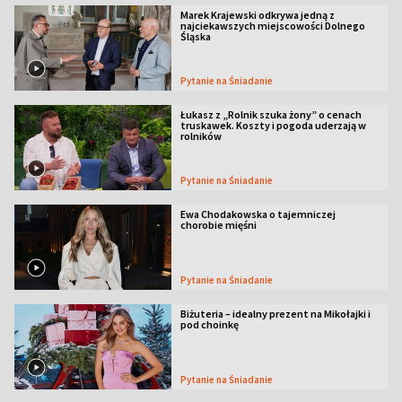
Marek Krajewski odkrywa jedną z
najciekawszych miejscowości Dolnego
Śląska
Pytanie na Śniadanie
Łukasz z „Rolnik szuka żony” o cenach
truskawek. Koszty i pogoda uderzają w
rolników
Pytanie na Śniadanie
Ewa Chodakowska o tajemniczej
chorobie mięśni
Pytanie na Śniadanie
Biżuteria – idealny prezent na Mikołajki i
pod choinkę
Pytanie na Śniadanie