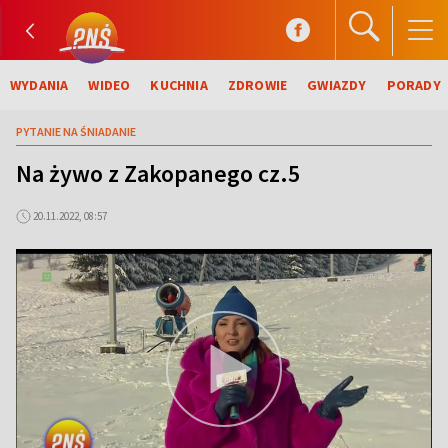
WYDANIA
WIDEO
KUCHNIA
ZDROWIE
GWIAZDY
PORADY
PYTANIE NA ŚNIADANIE
Na żywo z Zakopanego cz.5
20.11.2022, 08:57