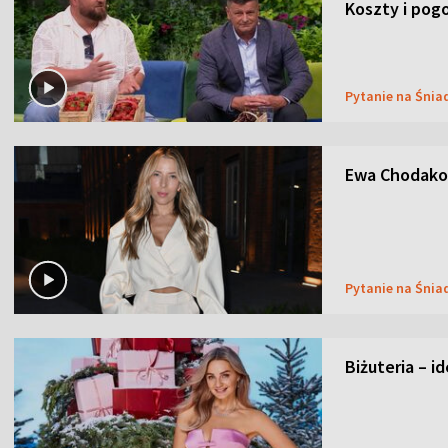
Koszty i pog
Pytanie na Śnia
Ewa Chodakow
Pytanie na Śnia
Biżuteria – i