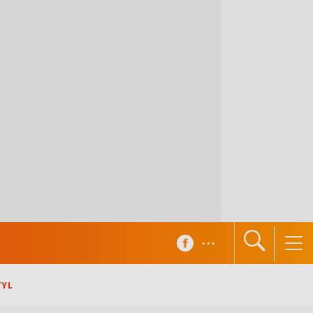
...
TYL