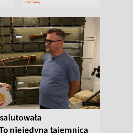
Rozmowy
 salutowała
To niejedyna tajemnica