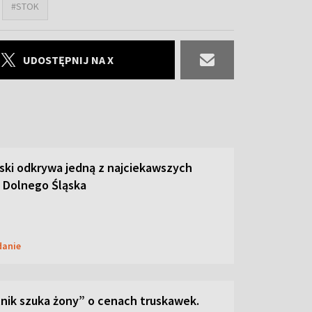
#STOK
UDOSTĘPNIJ NA X
ski odkrywa jedną z najciekawszych
 Dolnego Śląska
danie
lnik szuka żony” o cenach truskawek.