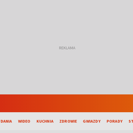
DANIA
WIDEO
KUCHNIA
ZDROWIE
GWIAZDY
PORADY
S