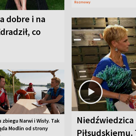
Rozmowy
a dobre i na
Zdradził, co
Niedźwiedzica
u zbiegu Narwi i Wisły. Tak
ąda Modlin od strony
Piłsudskiemu. 
y