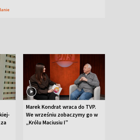
danie
Marek Kondrat wraca do TVP.
iej-
We wrześniu zobaczymy go w
cza
„Królu Maciusiu I”