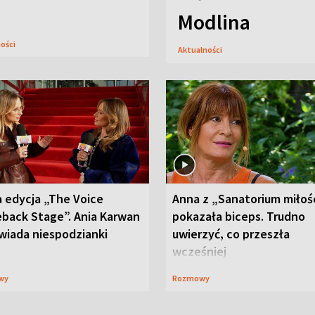
Modlina
ności
Aktualności
 edycja „The Voice
Anna z „Sanatorium miłoś
back Stage”. Ania Karwan
pokazała biceps. Trudno
wiada niespodzianki
uwierzyć, co przeszła
wcześniej
wy
Rozmowy