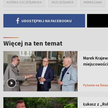
#GÓRKA SZCZEŚLIWICKA
#SZCZEŚLIWICE
#WARSZAWA
UDOSTĘPNIJ NA FACEBOOKU
Więcej na ten temat
Marek Krajew
miejscowości
Pytanie na Śnia
Łukasz z „Ro