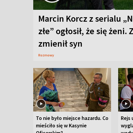
Marcin Korcz z serialu „N
złe” ogłosił, że się żeni. 
zmienił syn
Rozmowy
To nie było miejsce hazardu. Co
Rejs 
mieściło się w Kasynie
wygl
Oficerskim?
wod