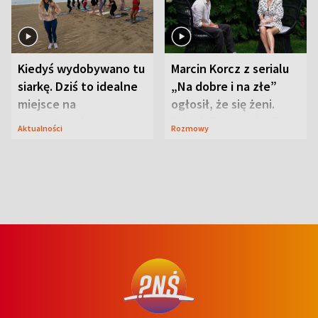
Kiedyś wydobywano tu
Marcin Korcz z serialu
siarkę. Dziś to idealne
„Na dobre i na złe”
miejsce na
ogłosił, że się żeni.
wypoczynek
Zdradził, co zmienił
Aktualności
Rozmowy
syn