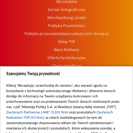
Dla mediów
Serwis fotograficzny
Merchandising (znaki)
Polityka Prywatności
Polityka przeciwdziałania nadużyciom i korupcji
Sklep TVP
Biuro Reklamy
Oferta Dystrybucyjna
Oferta Handlowa
Dostępność
Szanujemy Twoją prywatność
Moje zgody
Kliknij "Akceptuję i przechodzę do serwisu", aby wyrazić zgody na
Procedura zgłoszeń wewnętrznych
korzystanie z technologii automatycznego śledzenia i zbierania danych,
dostęp do informacji na Twoim urządzeniu końcowym i ich
przechowywanie oraz na przetwarzanie Twoich danych osobowych przez
nas, czyli Telewizję Polską S.A. w likwidacji (zwaną dalej również „TVP”),
Zaufanych Partnerów z IAB* (1201 firm)
oraz pozostałych
Zaufanych
Partnerów TVP (93 firm)
, w celach marketingowych (w tym do
zautomatyzowanego dopasowania reklam do Twoich zainteresowań i
mierzenia ich skuteczności) i pozostałych, które wskazujemy poniżej, a