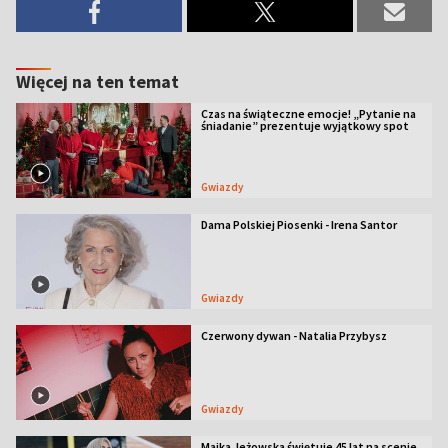
Więcej na ten temat
Czas na świąteczne emocje! „Pytanie na
śniadanie” prezentuje wyjątkowy spot
Gwiazdy
Dama Polskiej Piosenki - Irena Santor
Gwiazdy
Czerwony dywan - Natalia Przybysz
Gwiazdy
Majka Jeżowska świętuje 45 lat na scenie