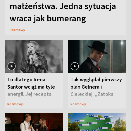
małżeństwa. Jedna sytuacja
wraca jak bumerang
Rozmowy
To dlatego Irena
Tak wyglądał pierwszy
Santor wciąż ma tyle
plan Gelnera i
energii. Jej recepta
Cieleckiej. „Zatoka
jest zaskakująco
szpiegów” od razu ich
Rozmowy
Rozmowy
prosta
zaskoczyła