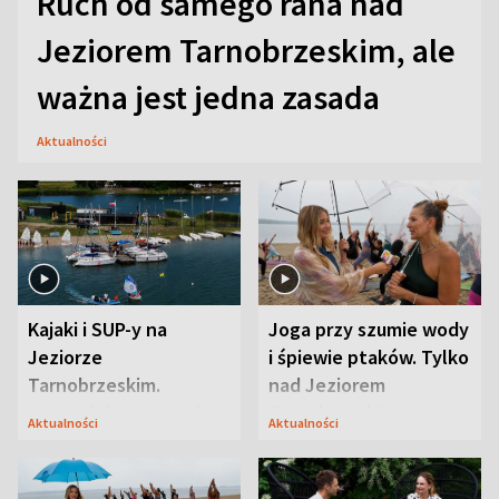
Ruch od samego rana nad
Jeziorem Tarnobrzeskim, ale
ważna jest jedna zasada
Aktualności
Kajaki i SUP-y na
Joga przy szumie wody
Jeziorze
i śpiewie ptaków. Tylko
Tarnobrzeskim.
nad Jeziorem
Przyrodnicy zwracają
Tarnobrzeskim
Aktualności
Aktualności
uwagę na coś jeszcze