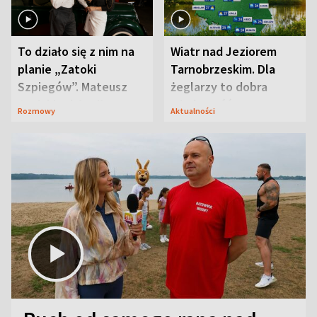
To działo się z nim na
Wiatr nad Jeziorem
planie „Zatoki
Tarnobrzeskim. Dla
Szpiegów”. Mateusz
żeglarzy to dobra
Janicki odsłonił
wiadomość
Rozmowy
Aktualności
aktorski sekret