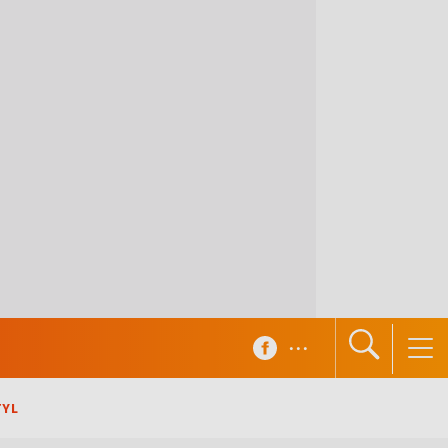
...
TYL