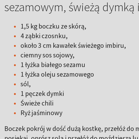
sezamowym, świeżą dymką 
1,5 kg boczku ze skórą,
4 ząbki czosnku,
około 3 cm kawałek świeżego imbiru,
ciemny sos sojowy,
1 łyżka białego sezamu
1 łyżka oleju sezamowego
sól,
1 pęczek dymki
Świeże chili
Ryż jaśminowy
Boczek pokrój w dość dużą kostkę, przełóż do m
posiekaj, oprósz solą i przełóż do moździerza l