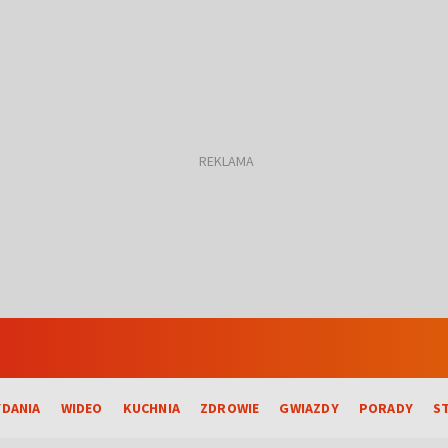
DANIA
WIDEO
KUCHNIA
ZDROWIE
GWIAZDY
PORADY
S