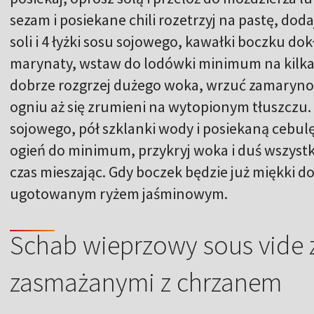
sezam i posiekane chili rozetrzyj na pastę, dod
soli i 4 łyżki sosu sojowego, kawałki boczku do
marynaty, wstaw do lodówki minimum na kilka g
dobrze rozgrzej dużego woka, wrzuć zamaryn
ogniu aż się zrumieni na wytopionym tłuszczu. D
sojowego, pół szklanki wody i posiekaną cebul
ogień do minimum, przykryj woka i duś wszystko
czas mieszając. Gdy boczek będzie już miękki do
ugotowanym ryżem jaśminowym.
Schab wieprzowy sous vide 
zasmażanymi z chrzanem