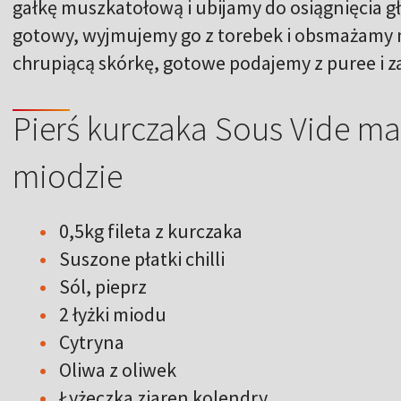
gałkę muszkatołową i ubijamy do osiągnięcia gł
gotowy, wyjmujemy go z torebek i obsmażamy n
chrupiącą skórkę, gotowe podajemy z puree i 
Pierś kurczaka Sous Vide ma
miodzie
0,5kg fileta z kurczaka
Suszone płatki chilli
Sól, pieprz
2 łyżki miodu
Cytryna
Oliwa z oliwek
Łyżeczka ziaren kolendry