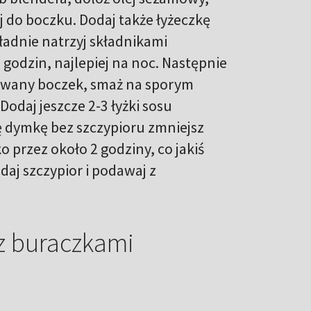
aj do boczku. Dodaj także łyżeczkę
kładnie natrzyj składnikami
odzin, najlepiej na noc. Następnie
owany boczek, smaż na sporym
odaj jeszcze 2-3 łyżki sosu
ę dymkę bez szczypioru zmniejsz
 przez około 2 godziny, co jakiś
daj szczypior i podawaj z
z buraczkami