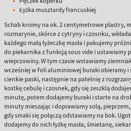
Pęczek koperku
Łyżka musztardy francuskiej
Schab kroimy na ok. 2 centymetrowe plastry, m
rozmarynie, skórce z cytryny i czosnku, wkła
każdego małą łyżeczkę masła i pakujemy próż
do piekarnika z funkcją sous vide i ustawiamy
wieprzowiny. W tym czasie wstawiamy ziemniak
wcześniej w foli aluminiowej buraki obieramy i
cienkie paski, następnie na patelnię z rozgr
kostkę cebulę i czosnek, gdy się zeszklą dodaj
minutę, potem dodajemy buraki i starte na dro
minuty mieszając i doprawiamy solą, pieprze
gdy smaki się połączą odstawiamy na bok. Ugo
dodajemy do nich łyżkę masła, śmietanę, siekan