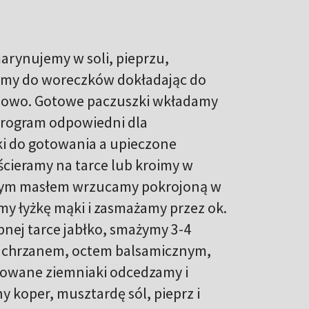
arynujemy w soli, pieprzu,
damy do woreczków dokładając do
niowo. Gotowe paczuszki wkładamy
 program odpowiedni dla
i do gotowania a upieczone
 ścieramy na tarce lub kroimy w
zanym masłem wrzucamy pokrojoną w
emy łyżkę mąki i zasmażamy przez ok.
bnej tarce jabłko, smażymy 3-4
m, chrzanem, octem balsamicznym,
towane ziemniaki odcedzamy i
y koper, musztardę sól, pieprz i