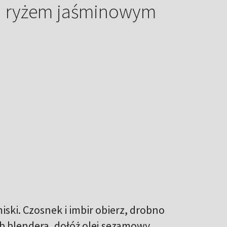
i ryżem jaśminowym
iski. Czosnek i imbir obierz, drobno
ub blendera, dołóż olej sezamowy,