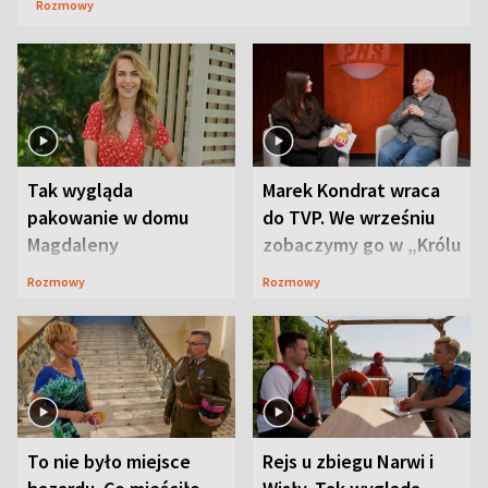
Rozmowy
Tak wygląda
Marek Kondrat wraca
pakowanie w domu
do TVP. We wrześniu
Magdaleny
zobaczymy go w „Królu
Waligórskiej-Lisieckiej.
Maciusiu I”
Rozmowy
Rozmowy
Mąż nie odpuszcza
To nie było miejsce
Rejs u zbiegu Narwi i