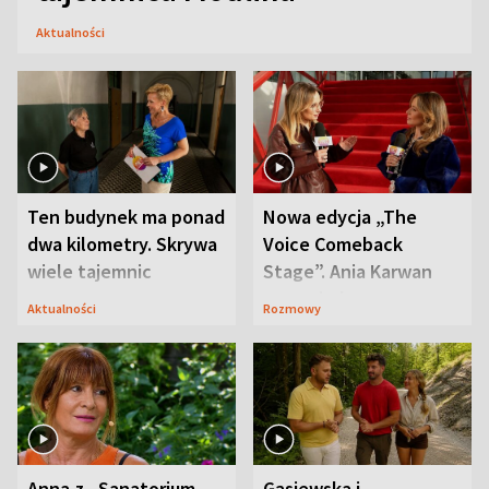
Aktualności
Ten budynek ma ponad
Nowa edycja „The
dwa kilometry. Skrywa
Voice Comeback
wiele tajemnic
Stage”. Ania Karwan
zapowiada
Aktualności
Rozmowy
niespodzianki
Anna z „Sanatorium
Gąsiewska i