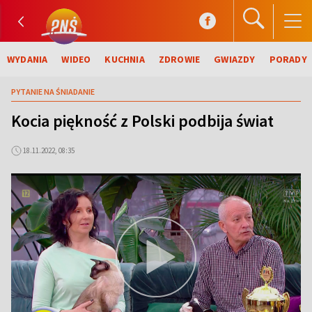
WYDANIA
WIDEO
KUCHNIA
ZDROWIE
GWIAZDY
PORADY
PYTANIE NA ŚNIADANIE
Kocia piękność z Polski podbija świat
18.11.2022, 08:35