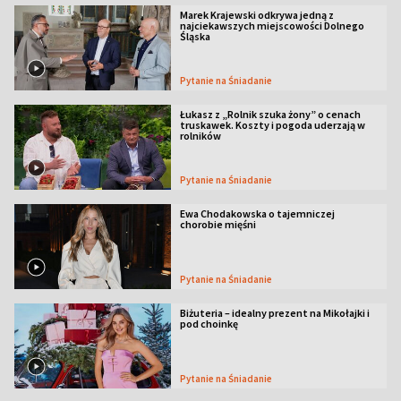
Marek Krajewski odkrywa jedną z
najciekawszych miejscowości Dolnego
Śląska
Pytanie na Śniadanie
Łukasz z „Rolnik szuka żony” o cenach
truskawek. Koszty i pogoda uderzają w
rolników
Pytanie na Śniadanie
Ewa Chodakowska o tajemniczej
chorobie mięśni
Pytanie na Śniadanie
Biżuteria – idealny prezent na Mikołajki i
pod choinkę
Pytanie na Śniadanie