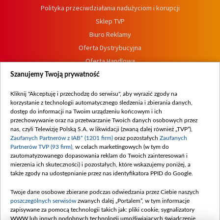
Polityka przeciwdziałania nadużyciom i korupcji
Sklep TVP
Biuro Reklamy
Oferta Dystrybucyjna
Oferta Handlowa
Dostępność
Szanujemy Twoją prywatność
Moje zgody
Kliknij "Akceptuję i przechodzę do serwisu", aby wyrazić zgody na
Procedura zgłoszeń wewnętrznych
korzystanie z technologii automatycznego śledzenia i zbierania danych,
dostęp do informacji na Twoim urządzeniu końcowym i ich
przechowywanie oraz na przetwarzanie Twoich danych osobowych przez
nas, czyli Telewizję Polską S.A. w likwidacji (zwaną dalej również „TVP”),
Zaufanych Partnerów z IAB* (1201 firm)
oraz pozostałych
Zaufanych
Partnerów TVP (93 firm)
, w celach marketingowych (w tym do
zautomatyzowanego dopasowania reklam do Twoich zainteresowań i
mierzenia ich skuteczności) i pozostałych, które wskazujemy poniżej, a
także zgody na udostępnianie przez nas identyfikatora PPID do Google.
Twoje dane osobowe zbierane podczas odwiedzania przez Ciebie naszych
poszczególnych serwisów
zwanych dalej „Portalem”, w tym informacje
zapisywane za pomocą technologii takich jak: pliki cookie, sygnalizatory
WWW lub innych podobnych technologii umożliwiających świadczenie