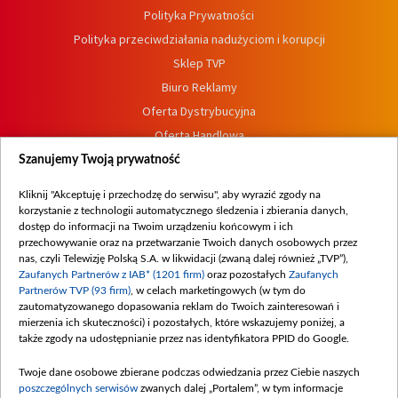
Polityka Prywatności
Polityka przeciwdziałania nadużyciom i korupcji
Sklep TVP
Biuro Reklamy
Oferta Dystrybucyjna
Oferta Handlowa
Dostępność
Szanujemy Twoją prywatność
Moje zgody
Kliknij "Akceptuję i przechodzę do serwisu", aby wyrazić zgody na
Procedura zgłoszeń wewnętrznych
korzystanie z technologii automatycznego śledzenia i zbierania danych,
dostęp do informacji na Twoim urządzeniu końcowym i ich
przechowywanie oraz na przetwarzanie Twoich danych osobowych przez
nas, czyli Telewizję Polską S.A. w likwidacji (zwaną dalej również „TVP”),
Zaufanych Partnerów z IAB* (1201 firm)
oraz pozostałych
Zaufanych
Partnerów TVP (93 firm)
, w celach marketingowych (w tym do
zautomatyzowanego dopasowania reklam do Twoich zainteresowań i
mierzenia ich skuteczności) i pozostałych, które wskazujemy poniżej, a
także zgody na udostępnianie przez nas identyfikatora PPID do Google.
Twoje dane osobowe zbierane podczas odwiedzania przez Ciebie naszych
poszczególnych serwisów
zwanych dalej „Portalem”, w tym informacje