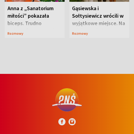
Anna z „Sanatorium
Gąsiewska i
miłości” pokazała
Sołtysiewicz wrócili w
biceps. Trudno
wyjątkowe miejsce. Na
uwierzyć, co przeszła
szlaku czekał
Rozmowy
Rozmowy
wcześniej
niedźwiedź