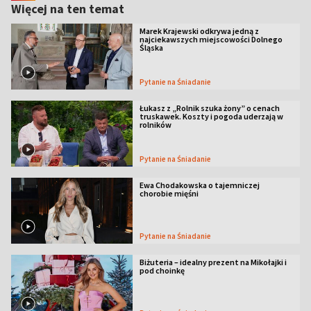
Więcej na ten temat
Marek Krajewski odkrywa jedną z
najciekawszych miejscowości Dolnego
Śląska
Pytanie na Śniadanie
Łukasz z „Rolnik szuka żony” o cenach
truskawek. Koszty i pogoda uderzają w
rolników
Pytanie na Śniadanie
Ewa Chodakowska o tajemniczej
chorobie mięśni
Pytanie na Śniadanie
Biżuteria – idealny prezent na Mikołajki i
pod choinkę