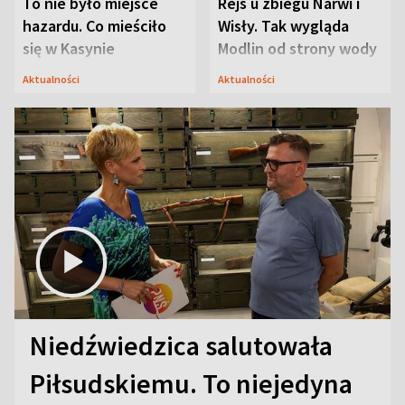
To nie było miejsce
Rejs u zbiegu Narwi i
hazardu. Co mieściło
Wisły. Tak wygląda
się w Kasynie
Modlin od strony wody
Oficerskim?
Aktualności
Aktualności
Niedźwiedzica salutowała
Piłsudskiemu. To niejedyna