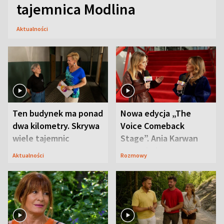
tajemnica Modlina
Aktualności
Ten budynek ma ponad
Nowa edycja „The
dwa kilometry. Skrywa
Voice Comeback
wiele tajemnic
Stage”. Ania Karwan
zapowiada
Aktualności
Rozmowy
niespodzianki