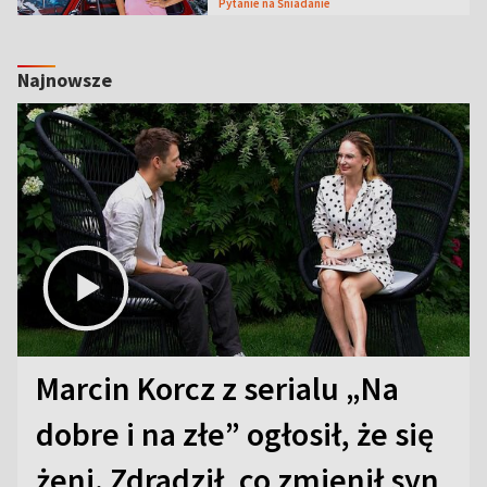
Pytanie na Śniadanie
Najnowsze
Marcin Korcz z serialu „Na
dobre i na złe” ogłosił, że się
żeni. Zdradził, co zmienił syn