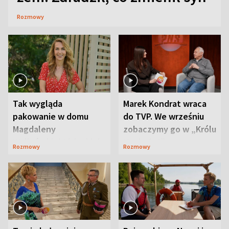
Rozmowy
Tak wygląda
Marek Kondrat wraca
pakowanie w domu
do TVP. We wrześniu
Magdaleny
zobaczymy go w „Królu
Waligórskiej-Lisieckiej.
Maciusiu I”
Rozmowy
Rozmowy
Mąż nie odpuszcza