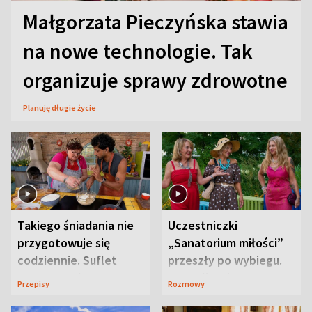
Małgorzata Pieczyńska stawia
na nowe technologie. Tak
organizuje sprawy zdrowotne
Planuję długie życie
Takiego śniadania nie
Uczestniczki
przygotowuje się
„Sanatorium miłości”
codziennie. Suflet
przeszły po wybiegu.
serowy zachwyca
Te stylizacje
Przepisy
Rozmowy
smakiem
przyciągały wzrok