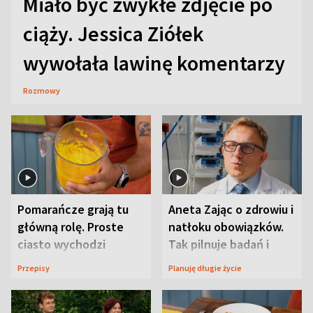
Miało być zwykłe zdjęcie po
ciąży. Jessica Ziółek
wywołała lawinę komentarzy
Rozmowy
Pomarańcze grają tu
Aneta Zając o zdrowiu i
główną rolę. Proste
natłoku obowiązków.
ciasto wychodzi
Tak pilnuje badań i
wyjątkowo wilgotne
wizyt
Przepisy
Planuję długie życie