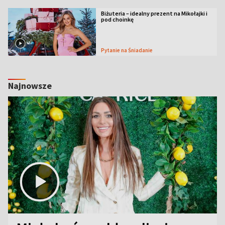
Biżuteria – idealny prezent na Mikołajki i
pod choinkę
Pytanie na Śniadanie
Najnowsze