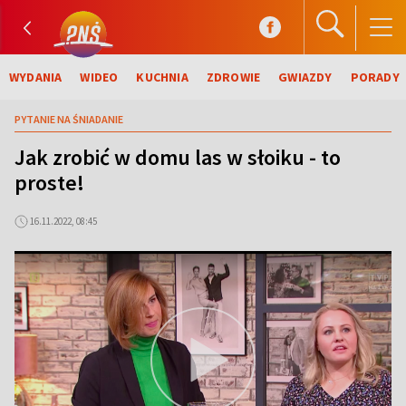
WYDANIA
WIDEO
KUCHNIA
ZDROWIE
GWIAZDY
PORADY
PYTANIE NA ŚNIADANIE
Jak zrobić w domu las w słoiku - to
proste!
16.11.2022, 08:45