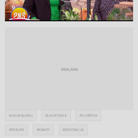
#LAS W SŁOIKU
#LAS W SZKLE
#FLORYSTA
#ROŚLINY
#KWIATY
#DEKORACJA