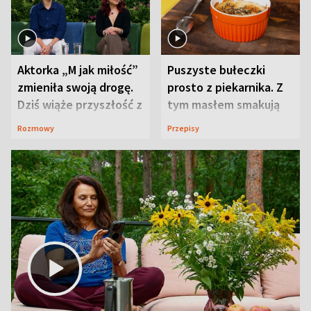
Aktorka „M jak miłość”
Puszyste bułeczki
zmieniła swoją drogę.
prosto z piekarnika. Z
Dziś wiąże przyszłość z
tym masłem smakują
neurobiologią
jeszcze lepiej
Rozmowy
Przepisy