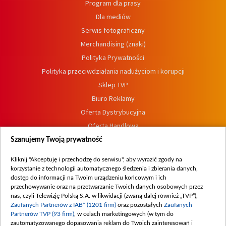
Program dla prasy
Dla mediów
Serwis fotograficzny
Merchandising (znaki)
Polityka Prywatności
Polityka przeciwdziałania nadużyciom i korupcji
Sklep TVP
Biuro Reklamy
Oferta Dystrybucyjna
Oferta Handlowa
Dostępność
Szanujemy Twoją prywatność
Moje zgody
Kliknij "Akceptuję i przechodzę do serwisu", aby wyrazić zgody na
Procedura zgłoszeń wewnętrznych
korzystanie z technologii automatycznego śledzenia i zbierania danych,
dostęp do informacji na Twoim urządzeniu końcowym i ich
przechowywanie oraz na przetwarzanie Twoich danych osobowych przez
nas, czyli Telewizję Polską S.A. w likwidacji (zwaną dalej również „TVP”),
Zaufanych Partnerów z IAB* (1201 firm)
oraz pozostałych
Zaufanych
Partnerów TVP (93 firm)
, w celach marketingowych (w tym do
zautomatyzowanego dopasowania reklam do Twoich zainteresowań i