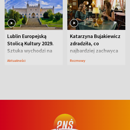
Lublin Europejską
Katarzyna Bujakiewicz
Stolicą Kultury 2029.
zdradziła, co
Sztuka wychodzi na
najbardziej zachwyca
ulice
ją w Lublinie
Aktualności
Rozmowy