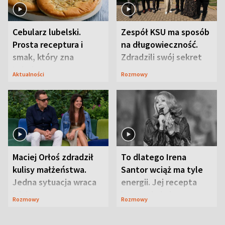
Cebularz lubelski.
Zespół KSU ma sposób
Prosta receptura i
na długowieczność.
smak, który zna
Zdradzili swój sekret
Lubelszczyzna
Aktualności
Rozmowy
Maciej Orłoś zdradził
To dlatego Irena
kulisy małżeństwa.
Santor wciąż ma tyle
Jedna sytuacja wraca
energii. Jej recepta
jak bumerang
jest zaskakująco
Rozmowy
Rozmowy
prosta