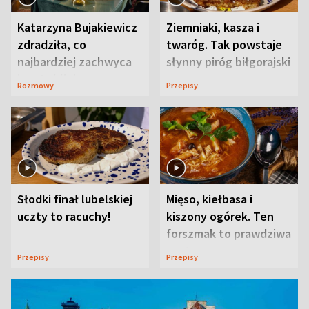
Katarzyna Bujakiewicz
Ziemniaki, kasza i
zdradziła, co
twaróg. Tak powstaje
najbardziej zachwyca
słynny piróg biłgorajski
ją w Lublinie
Rozmowy
Przepisy
Słodki finał lubelskiej
Mięso, kiełbasa i
uczty to racuchy!
kiszony ogórek. Ten
forszmak to prawdziwa
uczta
Przepisy
Przepisy