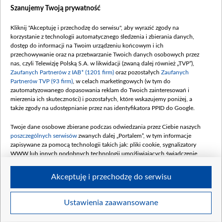
Dostępność
Szanujemy Twoją prywatność
Moje zgody
Kliknij "Akceptuję i przechodzę do serwisu", aby wyrazić zgody na
Procedura zgłoszeń wewnętrznych
korzystanie z technologii automatycznego śledzenia i zbierania danych,
dostęp do informacji na Twoim urządzeniu końcowym i ich
przechowywanie oraz na przetwarzanie Twoich danych osobowych przez
nas, czyli Telewizję Polską S.A. w likwidacji (zwaną dalej również „TVP”),
Zaufanych Partnerów z IAB* (1201 firm)
oraz pozostałych
Zaufanych
Partnerów TVP (93 firm)
, w celach marketingowych (w tym do
zautomatyzowanego dopasowania reklam do Twoich zainteresowań i
mierzenia ich skuteczności) i pozostałych, które wskazujemy poniżej, a
także zgody na udostępnianie przez nas identyfikatora PPID do Google.
Twoje dane osobowe zbierane podczas odwiedzania przez Ciebie naszych
poszczególnych serwisów
zwanych dalej „Portalem”, w tym informacje
zapisywane za pomocą technologii takich jak: pliki cookie, sygnalizatory
WWW lub innych podobnych technologii umożliwiających świadczenie
dopasowanych i bezpiecznych usług, personalizację treści oraz reklam,
udostępnianie funkcji mediów społecznościowych oraz analizowanie ruchu
Akceptuję i przechodzę do serwisu
w Internecie.
Twoje dane osobowe zbierane podczas odwiedzania przez Ciebie
Ustawienia zaawansowane
poszczególnych serwisów
na Portalu, takie jak adresy IP, identyfikatory
© 2026 Telewizja Polska S. A. w likwidacji
Twoich urządzeń końcowych i identyfikatory plików cookie, informacje o