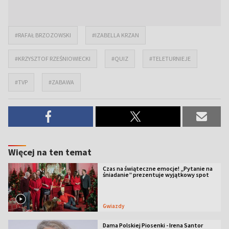
#RAFAŁ BRZOZOWSKI
#IZABELLA KRZAN
#KRZYSZTOF RZEŚNIOWIECKI
#QUIZ
#TELETURNIEJE
#TVP
#ZABAWA
Więcej na ten temat
Czas na świąteczne emocje! „Pytanie na
śniadanie” prezentuje wyjątkowy spot
Gwiazdy
Dama Polskiej Piosenki - Irena Santor