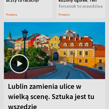
uczty to racuchy!
kiszony ogórek. Ten
forszmak to prawdziwa
uczta
Przepisy
Przepisy
Lublin zamienia ulice w
wielką scenę. Sztuka jest tu
wszędzie