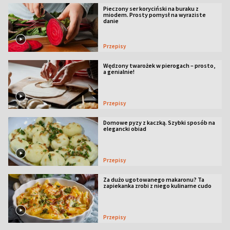
Pieczony ser koryciński na buraku z
miodem. Prosty pomysł na wyraziste
danie
Przepisy
Wędzony twarożek w pierogach – prosto,
a genialnie!
Przepisy
Domowe pyzy z kaczką. Szybki sposób na
elegancki obiad
Przepisy
Za dużo ugotowanego makaronu? Ta
zapiekanka zrobi z niego kulinarne cudo
Przepisy