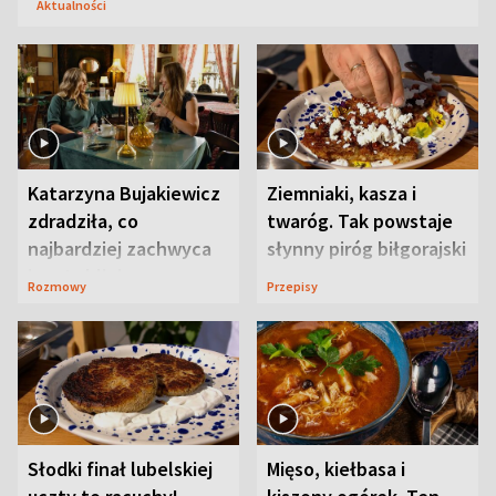
Aktualności
Katarzyna Bujakiewicz
Ziemniaki, kasza i
zdradziła, co
twaróg. Tak powstaje
najbardziej zachwyca
słynny piróg biłgorajski
ją w Lublinie
Rozmowy
Przepisy
Słodki finał lubelskiej
Mięso, kiełbasa i