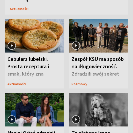
Aktualności
Cebularz lubelski.
Zespół KSU ma sposób
Prosta receptura i
na długowieczność.
smak, który zna
Zdradzili swój sekret
Lubelszczyzna
Aktualności
Rozmowy
Maciej Orłoś zdradził
To dlatego Irena