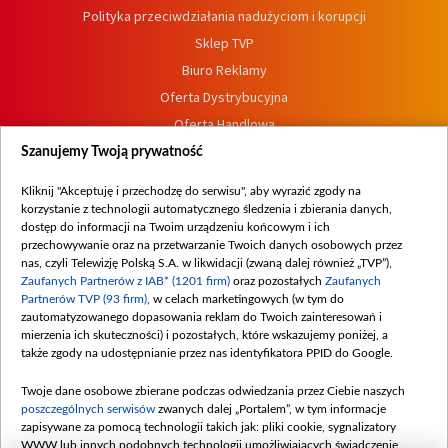
Polityka przeciwdziałania nadużyciom i korupcji
Sklep TVP
Biuro Reklamy
Oferta Dystrybucyjna
Oferta Handlowa
Dostępność
Szanujemy Twoją prywatność
Moje zgody
Kliknij "Akceptuję i przechodzę do serwisu", aby wyrazić zgody na
Procedura zgłoszeń wewnętrznych
korzystanie z technologii automatycznego śledzenia i zbierania danych,
dostęp do informacji na Twoim urządzeniu końcowym i ich
przechowywanie oraz na przetwarzanie Twoich danych osobowych przez
nas, czyli Telewizję Polską S.A. w likwidacji (zwaną dalej również „TVP”),
Zaufanych Partnerów z IAB* (1201 firm)
oraz pozostałych
Zaufanych
Partnerów TVP (93 firm)
, w celach marketingowych (w tym do
zautomatyzowanego dopasowania reklam do Twoich zainteresowań i
mierzenia ich skuteczności) i pozostałych, które wskazujemy poniżej, a
także zgody na udostępnianie przez nas identyfikatora PPID do Google.
Twoje dane osobowe zbierane podczas odwiedzania przez Ciebie naszych
poszczególnych serwisów
zwanych dalej „Portalem”, w tym informacje
zapisywane za pomocą technologii takich jak: pliki cookie, sygnalizatory
WWW lub innych podobnych technologii umożliwiających świadczenie