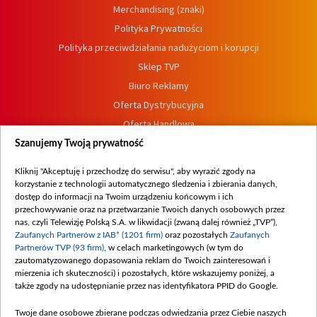
Merchandising (znaki)
Polityka Prywatności
Polityka przeciwdziałania nadużyciom i korupcji
Sklep TVP
Biuro Reklamy
Oferta Dystrybucyjna
Oferta Handlowa
Dostępność
Szanujemy Twoją prywatność
Moje zgody
Kliknij "Akceptuję i przechodzę do serwisu", aby wyrazić zgody na
Procedura zgłoszeń wewnętrznych
korzystanie z technologii automatycznego śledzenia i zbierania danych,
dostęp do informacji na Twoim urządzeniu końcowym i ich
przechowywanie oraz na przetwarzanie Twoich danych osobowych przez
nas, czyli Telewizję Polską S.A. w likwidacji (zwaną dalej również „TVP”),
Zaufanych Partnerów z IAB* (1201 firm)
oraz pozostałych
Zaufanych
Partnerów TVP (93 firm)
, w celach marketingowych (w tym do
zautomatyzowanego dopasowania reklam do Twoich zainteresowań i
mierzenia ich skuteczności) i pozostałych, które wskazujemy poniżej, a
także zgody na udostępnianie przez nas identyfikatora PPID do Google.
Twoje dane osobowe zbierane podczas odwiedzania przez Ciebie naszych