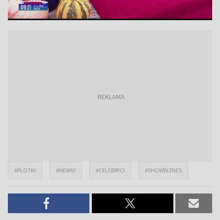
#PLOTKI
#NEWSY
#CELEBRYCI
#SHOWBIZNES