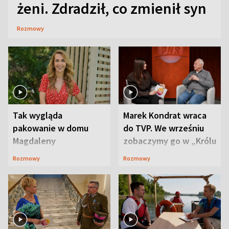
żeni. Zdradził, co zmienił syn
Rozmowy
Tak wygląda
Marek Kondrat wraca
pakowanie w domu
do TVP. We wrześniu
Magdaleny
zobaczymy go w „Królu
Waligórskiej-Lisieckiej.
Maciusiu I”
Rozmowy
Rozmowy
Mąż nie odpuszcza