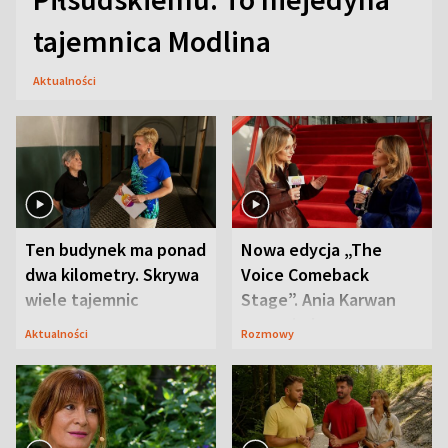
tajemnica Modlina
Aktualności
Ten budynek ma ponad
Nowa edycja „The
dwa kilometry. Skrywa
Voice Comeback
wiele tajemnic
Stage”. Ania Karwan
zapowiada
Aktualności
Rozmowy
niespodzianki