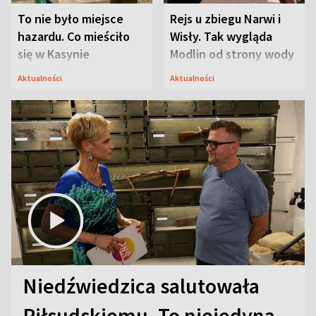
To nie było miejsce
Rejs u zbiegu Narwi i
hazardu. Co mieściło
Wisły. Tak wygląda
się w Kasynie
Modlin od strony wody
Oficerskim?
Aktualności
Aktualności
Niedźwiedzica salutowała
Piłsudskiemu. To niejedyna