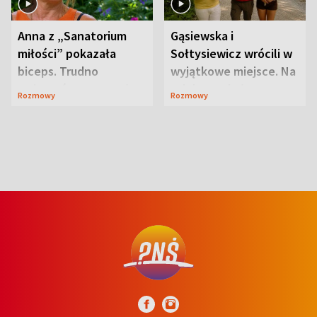
Anna z „Sanatorium
Gąsiewska i
miłości” pokazała
Sołtysiewicz wrócili w
biceps. Trudno
wyjątkowe miejsce. Na
uwierzyć, co przeszła
szlaku czekał
Rozmowy
Rozmowy
wcześniej
niedźwiedź