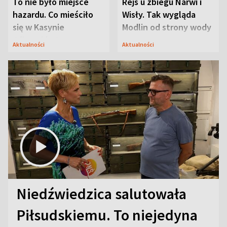
To nie było miejsce
Rejs u zbiegu Narwi i
hazardu. Co mieściło
Wisły. Tak wygląda
się w Kasynie
Modlin od strony wody
Oficerskim?
Aktualności
Aktualności
Niedźwiedzica salutowała
Piłsudskiemu. To niejedyna