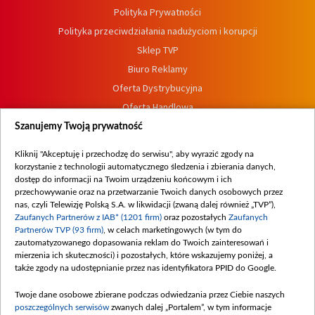
Polityka Prywatności
Polityka przeciwdziałania nadużyciom i korupcji
Sklep TVP
Biuro Reklamy
Oferta Dystrybucyjna
Oferta Handlowa
Dostępność
Szanujemy Twoją prywatność
Moje zgody
Kliknij "Akceptuję i przechodzę do serwisu", aby wyrazić zgody na
Procedura zgłoszeń wewnętrznych
korzystanie z technologii automatycznego śledzenia i zbierania danych,
dostęp do informacji na Twoim urządzeniu końcowym i ich
przechowywanie oraz na przetwarzanie Twoich danych osobowych przez
nas, czyli Telewizję Polską S.A. w likwidacji (zwaną dalej również „TVP”),
Zaufanych Partnerów z IAB* (1201 firm)
oraz pozostałych
Zaufanych
Partnerów TVP (93 firm)
, w celach marketingowych (w tym do
zautomatyzowanego dopasowania reklam do Twoich zainteresowań i
mierzenia ich skuteczności) i pozostałych, które wskazujemy poniżej, a
także zgody na udostępnianie przez nas identyfikatora PPID do Google.
Twoje dane osobowe zbierane podczas odwiedzania przez Ciebie naszych
poszczególnych serwisów
zwanych dalej „Portalem”, w tym informacje