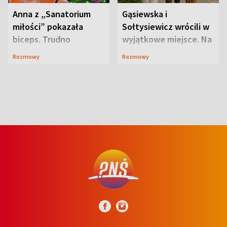
Anna z „Sanatorium
Gąsiewska i
miłości” pokazała
Sołtysiewicz wrócili w
biceps. Trudno
wyjątkowe miejsce. Na
uwierzyć, co przeszła
szlaku czekał
Rozmowy
Rozmowy
wcześniej
niedźwiedź