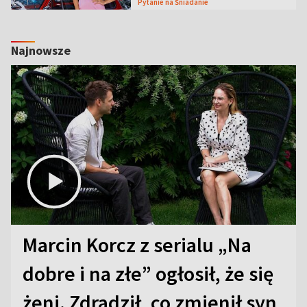
Pytanie na Śniadanie
Najnowsze
Marcin Korcz z serialu „Na
dobre i na złe” ogłosił, że się
żeni. Zdradził, co zmienił syn