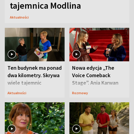
tajemnica Modlina
Aktualności
Ten budynek ma ponad
Nowa edycja „The
dwa kilometry. Skrywa
Voice Comeback
wiele tajemnic
Stage”. Ania Karwan
zapowiada
Aktualności
Rozmowy
niespodzianki