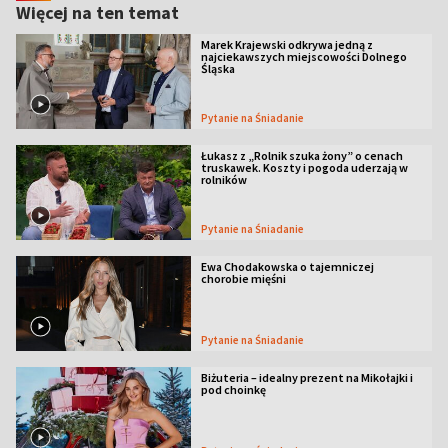
Więcej na ten temat
Marek Krajewski odkrywa jedną z
najciekawszych miejscowości Dolnego
Śląska
Pytanie na Śniadanie
Łukasz z „Rolnik szuka żony” o cenach
truskawek. Koszty i pogoda uderzają w
rolników
Pytanie na Śniadanie
Ewa Chodakowska o tajemniczej
chorobie mięśni
Pytanie na Śniadanie
Biżuteria – idealny prezent na Mikołajki i
pod choinkę