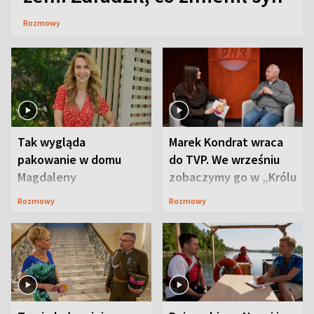
Rozmowy
Tak wygląda
Marek Kondrat wraca
pakowanie w domu
do TVP. We wrześniu
Magdaleny
zobaczymy go w „Królu
Waligórskiej-Lisieckiej.
Maciusiu I”
Rozmowy
Rozmowy
Mąż nie odpuszcza