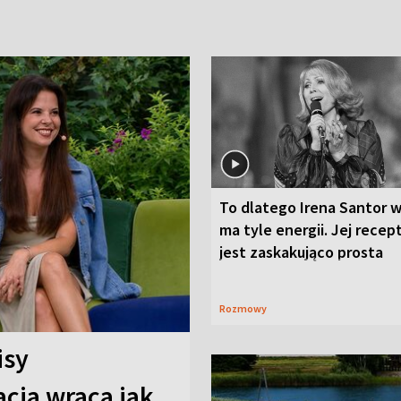
To dlatego Irena Santor w
ma tyle energii. Jej recep
jest zaskakująco prosta
Rozmowy
isy
cja wraca jak