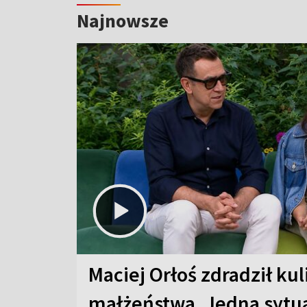
Najnowsze
Maciej Orłoś zdradził kul
małżeństwa. Jedna sytua