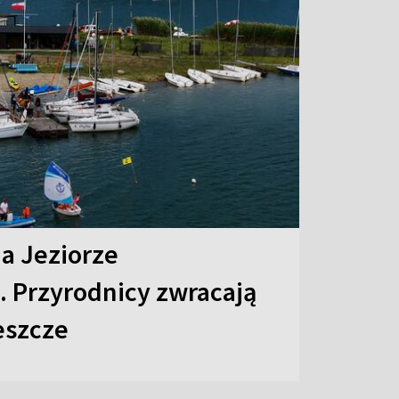
na Jeziorze
 Przyrodnicy zwracają
eszcze