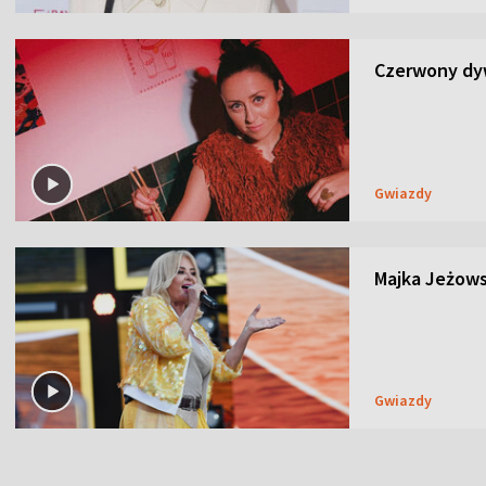
Czerwony dyw
Gwiazdy
Majka Jeżows
Gwiazdy