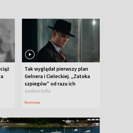
ciąż
Tak wyglądał pierwszy plan
ta
Gelnera i Cieleckiej. „Zatoka
szpiegów” od razu ich
zaskoczyła
Rozmowy