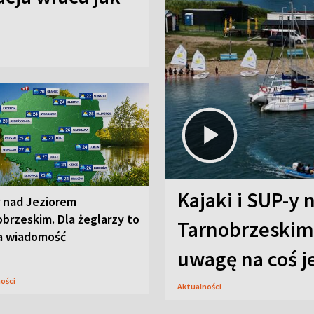
Kajaki i SUP-y 
r nad Jeziorem
brzeskim. Dla żeglarzy to
Tarnobrzeskim.
a wiadomość
uwagę na coś j
ności
Aktualności