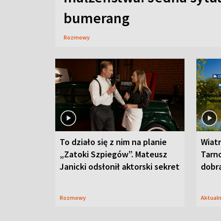
bumerang
Rozmowy
To działo się z nim na planie
Wiat
„Zatoki Szpiegów”. Mateusz
Tarno
Janicki odsłonił aktorski sekret
dobr
Rozmowy
Aktual