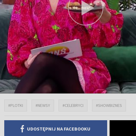
#PLOTKI
#NEWSY
#CELEBRYCI
#SHOWBIZNES
UDOSTĘPNIJ NA FACEBOOKU