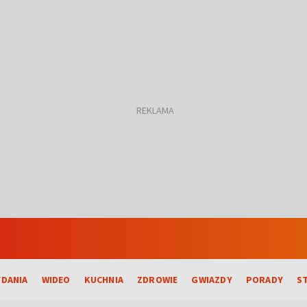
DANIA
WIDEO
KUCHNIA
ZDROWIE
GWIAZDY
PORADY
S