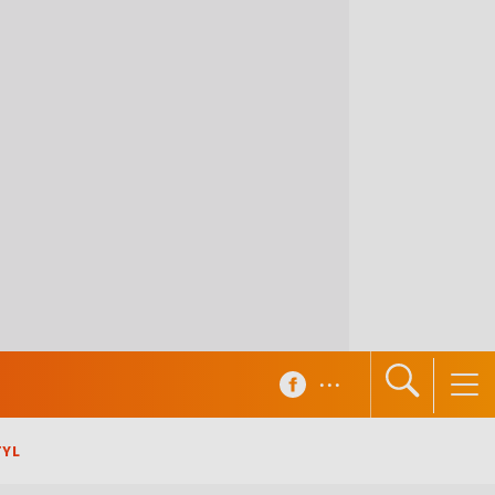
...
TYL