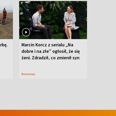
rkę.
Marcin Korcz z serialu „Na
dobre i na złe” ogłosił, że się
żeni. Zdradził, co zmienił syn
Rozmowy