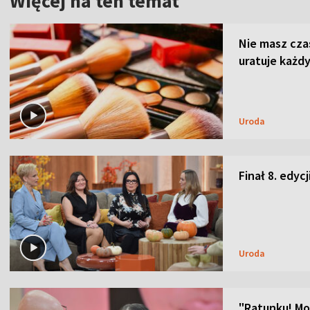
Więcej na ten temat
Nie masz cza
uratuje każdy
Uroda
Finał 8. edyc
Uroda
"Ratunku! Moj