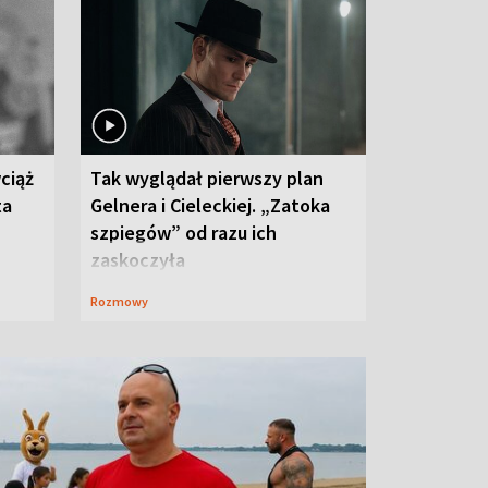
ciąż
Tak wyglądał pierwszy plan
ta
Gelnera i Cieleckiej. „Zatoka
szpiegów” od razu ich
zaskoczyła
Rozmowy