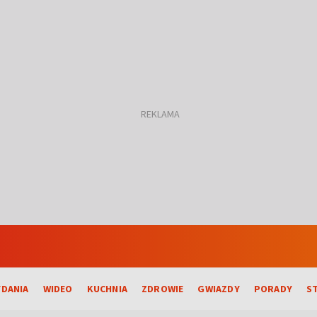
DANIA
WIDEO
KUCHNIA
ZDROWIE
GWIAZDY
PORADY
S