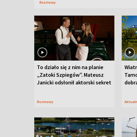
Rozmowy
To działo się z nim na planie
Wiat
„Zatoki Szpiegów”. Mateusz
Tarno
Janicki odsłonił aktorski sekret
dobr
Rozmowy
Aktual