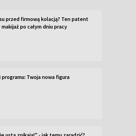
su przed firmową kolacją? Ten patent
 makijaż po całym dniu pracy
ji programu: Twoja nowa figura
e usta znikają!" - jak temu zaradzić?