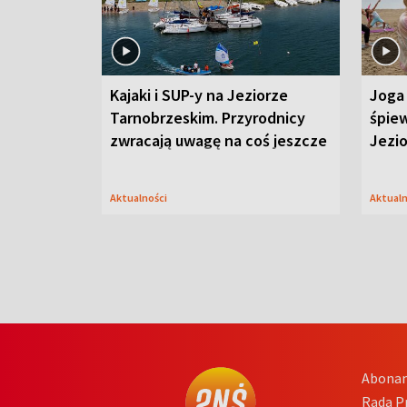
Kajaki i SUP-y na Jeziorze
Joga 
Tarnobrzeskim. Przyrodnicy
śpiew
zwracają uwagę na coś jeszcze
Jezi
Aktualności
Aktual
Abona
Rada 