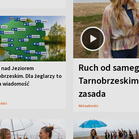
Ruch od sameg
r nad Jeziorem
brzeskim. Dla żeglarzy to
Tarnobrzeskim,
a wiadomość
zasada
ności
Aktualności