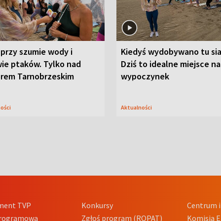
przy szumie wody i
Kiedyś wydobywano tu sia
ie ptaków. Tylko nad
Dziś to idealne miejsce na
orem Tarnobrzeskim
wypoczynek
ności
Aktualności
ment TVP
Konkursy
Centrum i
Programowa
Zgłoś program (ROPAT)
Komisja E