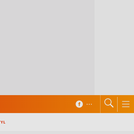
...
TYL