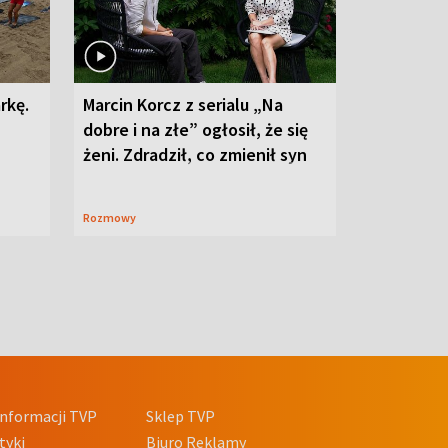
rkę.
Marcin Korcz z serialu „Na
dobre i na złe” ogłosił, że się
żeni. Zdradził, co zmienił syn
Rozmowy
nformacji TVP
Sklep TVP
tyki
Biuro Reklamy