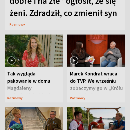
dobre i na złe” ogłosił, że się
żeni. Zdradził, co zmienił syn
Rozmowy
Tak wygląda
Marek Kondrat wraca
pakowanie w domu
do TVP. We wrześniu
Magdaleny
zobaczymy go w „Królu
Waligórskiej-Lisieckiej.
Maciusiu I”
Rozmowy
Rozmowy
Mąż nie odpuszcza