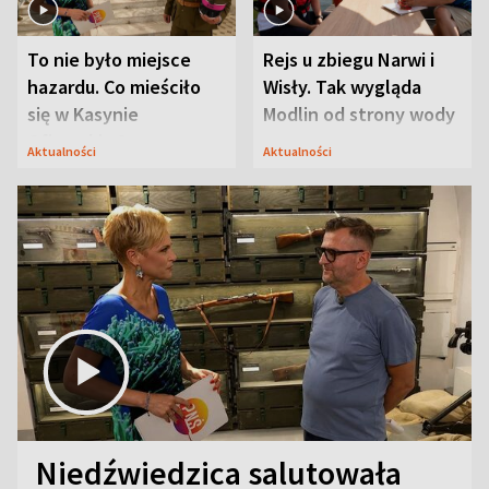
To nie było miejsce
Rejs u zbiegu Narwi i
hazardu. Co mieściło
Wisły. Tak wygląda
się w Kasynie
Modlin od strony wody
Oficerskim?
Aktualności
Aktualności
Niedźwiedzica salutowała