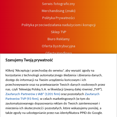
Serwis fotograficzny
Merchandising (znaki)
Polityka Prywatności
Polityka przeciwdziałania nadużyciom i korupcji
Sklep TVP
Biuro Reklamy
Oferta Dystrybucyjna
Oferta Handlowa
Dostępność
Szanujemy Twoją prywatność
Moje zgody
Kliknij "Akceptuję i przechodzę do serwisu", aby wyrazić zgody na
Procedura zgłoszeń wewnętrznych
korzystanie z technologii automatycznego śledzenia i zbierania danych,
dostęp do informacji na Twoim urządzeniu końcowym i ich
przechowywanie oraz na przetwarzanie Twoich danych osobowych przez
nas, czyli Telewizję Polską S.A. w likwidacji (zwaną dalej również „TVP”),
Zaufanych Partnerów z IAB* (1201 firm)
oraz pozostałych
Zaufanych
Partnerów TVP (93 firm)
, w celach marketingowych (w tym do
zautomatyzowanego dopasowania reklam do Twoich zainteresowań i
mierzenia ich skuteczności) i pozostałych, które wskazujemy poniżej, a
także zgody na udostępnianie przez nas identyfikatora PPID do Google.