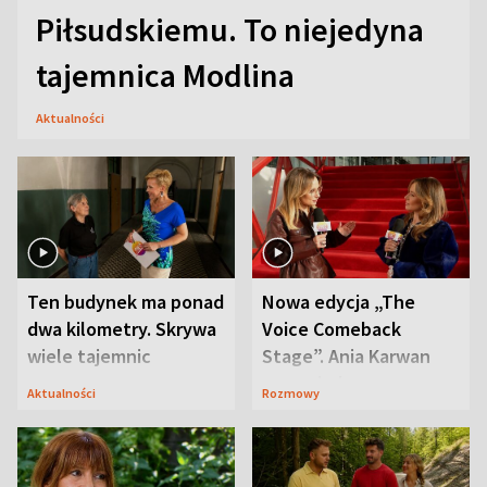
Piłsudskiemu. To niejedyna
tajemnica Modlina
Aktualności
Ten budynek ma ponad
Nowa edycja „The
dwa kilometry. Skrywa
Voice Comeback
wiele tajemnic
Stage”. Ania Karwan
zapowiada
Aktualności
Rozmowy
niespodzianki