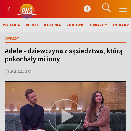
WYDANIA
WIDEO
KUCHNIA
ZDROWIE
GWIAZDY
PORADY
GWIAZDY
Adele - dziewczyna z sąsiedztwa, którą
pokochały miliony
09.11.2022, 09:04