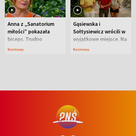
Anna z „Sanatorium
Gąsiewska i
miłości” pokazała
Sołtysiewicz wrócili w
biceps. Trudno
wyjątkowe miejsce. Na
uwierzyć, co przeszła
szlaku czekał
Rozmowy
Rozmowy
wcześniej
niedźwiedź