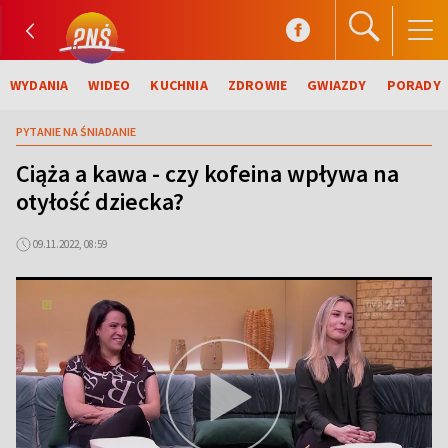
WYDANIA
WIDEO
KUCHNIA
ZDROWIE
GWIAZDY
PORADY
PYTANIE NA ŚNIADANIE
Ciąża a kawa - czy kofeina wpływa na
otyłość dziecka?
09.11.2022, 08:59