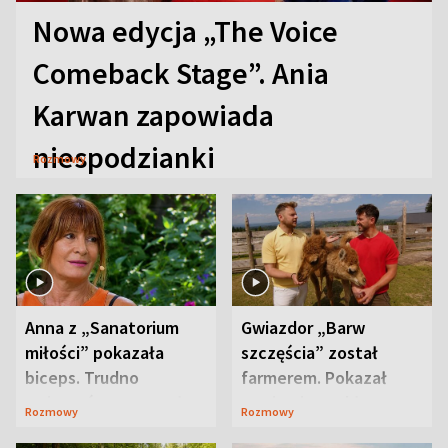
Nowa edycja „The Voice
Comeback Stage”. Ania
Karwan zapowiada
niespodzianki
Rozmowy
Anna z „Sanatorium
Gwiazdor „Barw
miłości” pokazała
szczęścia” został
biceps. Trudno
farmerem. Pokazał
uwierzyć, co przeszła
swoje niezwykłe
Rozmowy
Rozmowy
wcześniej
ranczo