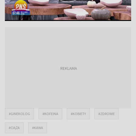
#GINEKOLOG
#KOFEINA
#KOBIETY
#ZDROWIE
#CIĄŻA
#KAWA