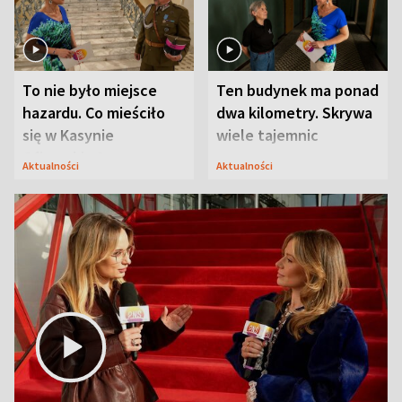
To nie było miejsce
Ten budynek ma ponad
hazardu. Co mieściło
dwa kilometry. Skrywa
się w Kasynie
wiele tajemnic
Oficerskim?
Aktualności
Aktualności