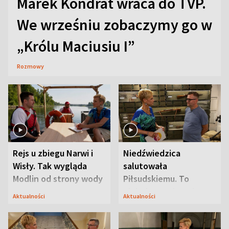
Marek Kondrat wraca do TVP.
We wrześniu zobaczymy go w
„Królu Maciusiu I”
Rozmowy
Rejs u zbiegu Narwi i
Niedźwiedzica
Wisły. Tak wygląda
salutowała
Modlin od strony wody
Piłsudskiemu. To
niejedyna tajemnica
Aktualności
Aktualności
Modlina