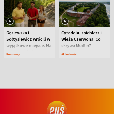
Gąsiewska i
Cytadela, spichlerz i
Sołtysiewicz wrócili w
Wieża Czerwona. Co
wyjątkowe miejsce. Na
skrywa Modlin?
szlaku czekał
Rozmowy
Aktualności
niedźwiedź