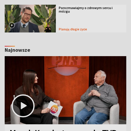
Porozmawiajmy o zdrowym sercu i
mózgu
Planuję długie życie
Najnowsze