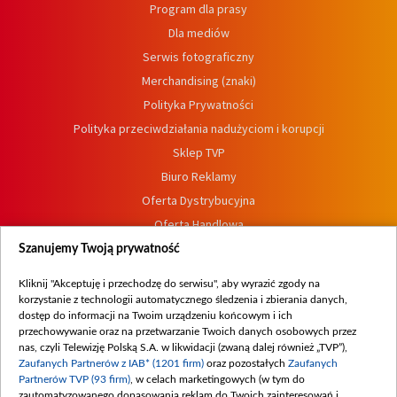
Program dla prasy
Dla mediów
Serwis fotograficzny
Merchandising (znaki)
Polityka Prywatności
Polityka przeciwdziałania nadużyciom i korupcji
Sklep TVP
Biuro Reklamy
Oferta Dystrybucyjna
Oferta Handlowa
Dostępność
Szanujemy Twoją prywatność
Moje zgody
Kliknij "Akceptuję i przechodzę do serwisu", aby wyrazić zgody na
Procedura zgłoszeń wewnętrznych
korzystanie z technologii automatycznego śledzenia i zbierania danych,
dostęp do informacji na Twoim urządzeniu końcowym i ich
przechowywanie oraz na przetwarzanie Twoich danych osobowych przez
nas, czyli Telewizję Polską S.A. w likwidacji (zwaną dalej również „TVP”),
Zaufanych Partnerów z IAB* (1201 firm)
oraz pozostałych
Zaufanych
Partnerów TVP (93 firm)
, w celach marketingowych (w tym do
zautomatyzowanego dopasowania reklam do Twoich zainteresowań i