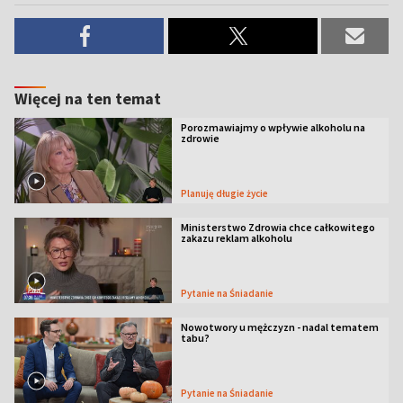
Więcej na ten temat
Porozmawiajmy o wpływie alkoholu na
zdrowie
Planuję długie życie
Ministerstwo Zdrowia chce całkowitego
zakazu reklam alkoholu
Pytanie na Śniadanie
Nowotwory u mężczyzn - nadal tematem
tabu?
Pytanie na Śniadanie