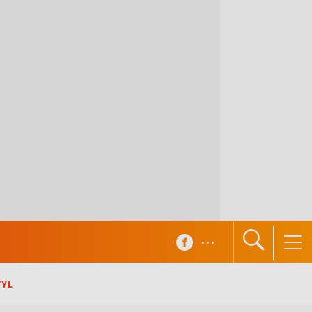
...
TYL