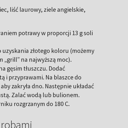
c, liść laurowy, ziele angielskie,
aniem potrawy w proporcji 13 g soli
o uzyskania złotego koloru (możemy
m „grill” na najwyższą moc).
na gęsim tłuszczu. Dodać
ą i przyprawami. Na blaszce do
 aby zakryła dno. Następnie układać
ustą. Zalać wodą lub bulionem.
arniku rozgrzanym do 180 C.
drobami