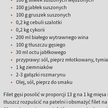
100 g jabłek suszonych
100 g gruszek suszonych
0,2 kg cebuli szalotki
0,2 kg cykorii
200 ml białego wytrawnego wina
100 g tłuszczu gęsiego
30 ml octu jabłkowego
przyprawy: sól, pieprz młotkowany, tymi
1 kg ziemniaków
2-3 gałązki rozmarynu
Olej, sól, pieprz do smaku
Filet gęsi posolić w proporcji 13 g na 1 kg mięsa
tłuszcz rozpuścić na patelni i obsmażyć filet na