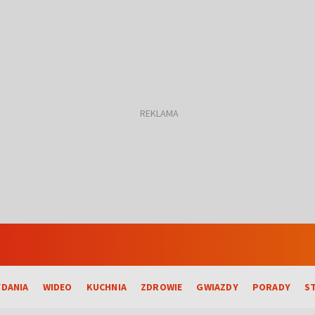
DANIA
WIDEO
KUCHNIA
ZDROWIE
GWIAZDY
PORADY
S