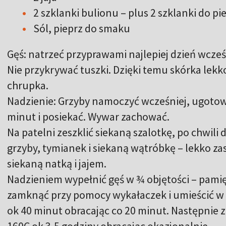
2 szklanki bulionu – plus 2 szklanki do pi
Sól, pieprz do smaku
Gęś: natrzeć przyprawami najlepiej dzień wcześ
Nie przykrywać tuszki. Dzięki temu skórka lekk
chrupka.
Nadzienie: Grzyby namoczyć wcześniej, ugoto
minut i posiekać. Wywar zachować.
Na patelni zeszklić siekaną szalotkę, po chwil
grzyby, tymianek i siekaną wątróbkę – lekko z
siekaną natką i jajem.
Nadzieniem wypełnić gęś w ¾ objętości – pamięt
zamknąć przy pomocy wykałaczek i umieścić w
ok 40 minut obracając co 20 minut. Następnie z
160C ok 3,5 godziny obracając okazjonalnie.