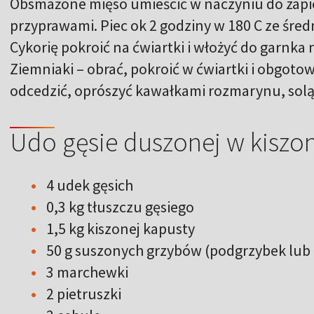
Obsmażone mięso umieścić w naczyniu do zapi
przyprawami. Piec ok 2 godziny w 180 C ze śred
Cykorię pokroić na ćwiartki i włożyć do garnka
Ziemniaki – obrać, pokroić w ćwiartki i obgot
odcedzić, oprószyć kawałkami rozmarynu, solą, 
Udo gęsie duszonej w kiszon
4 udek gęsich
0,3 kg tłuszczu gęsiego
1,5 kg kiszonej kapusty
50 g suszonych grzybów (podgrzybek lub 
3 marchewki
2 pietruszki