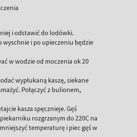
eczenia
niej i odstawić do lodówki.
o wyschnie i po upieczeniu będzie
wać w wodzie od moczenia ok 20
i dodać wypłukaną kaszę, siekane
asmażyć. Połączyć z bulionem,
ajcie kasza spęcznieje. Gęś
 piekarniku rozgrzanym do 220C na
mniejszyć temperaturę i piec gęś w