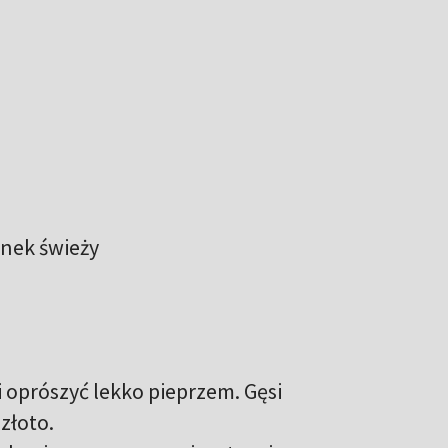
anek świeży
 i oprószyć lekko pieprzem. Gęsi
 złoto.