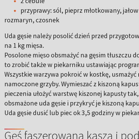
2 cebule
przyprawy: sól, pieprz młotkowany, jałowie
rozmaryn, czosnek
Uda gęsie należy posolić dzień przed przygotow
na 1 kg mięsa.
Posolone mięso obsmażyć na gęsim tłuszczu d
to zrobić także w piekarniku ustawiając progra
Wszystkie warzywa pokroić w kostkę, usmażyć 
namoczone grzyby. Wymieszać z kiszoną kapust
pieczenia ułożyć warstwę kiszonej kapusty tak,
obsmażone uda gęsie i przykryć je kiszoną kap
Uda gęsie dusić lub piec ok 3,5 godziny w piek
Gęś faszerowana kaszą i po