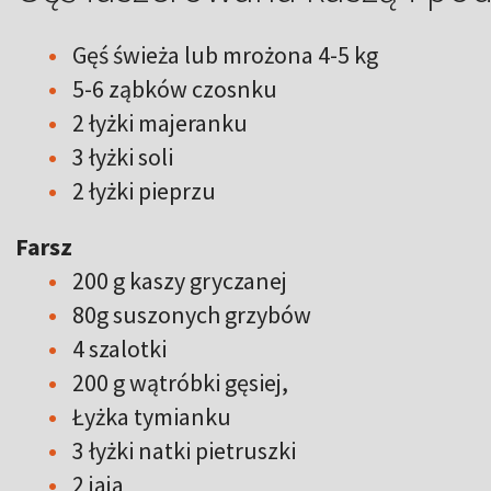
Gęś świeża lub mrożona 4-5 kg
5-6 ząbków czosnku
2 łyżki majeranku
3 łyżki soli
2 łyżki pieprzu
Farsz
200 g kaszy gryczanej
80g suszonych grzybów
4 szalotki
200 g wątróbki gęsiej,
Łyżka tymianku
3 łyżki natki pietruszki
2 jaja