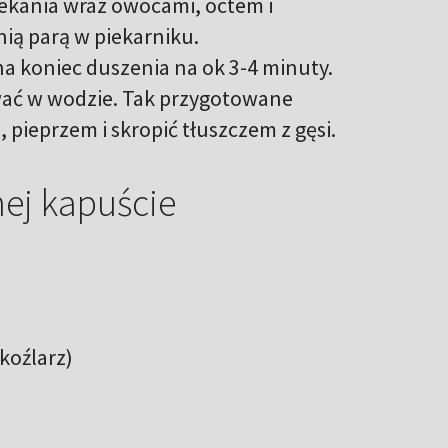
ekania wraz owocami, octem i
nią parą w piekarniku.
 na koniec duszenia na ok 3-4 minuty.
ować w wodzie. Tak przygotowane
pieprzem i skropić tłuszczem z gęsi.
ej kapuście
koźlarz)