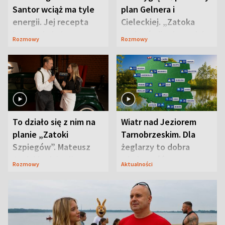
Santor wciąż ma tyle
plan Gelnera i
energii. Jej recepta
Cieleckiej. „Zatoka
jest zaskakująco
szpiegów” od razu ich
Rozmowy
Rozmowy
prosta
zaskoczyła
To działo się z nim na
Wiatr nad Jeziorem
planie „Zatoki
Tarnobrzeskim. Dla
Szpiegów”. Mateusz
żeglarzy to dobra
Janicki odsłonił
wiadomość
Rozmowy
Aktualności
aktorski sekret