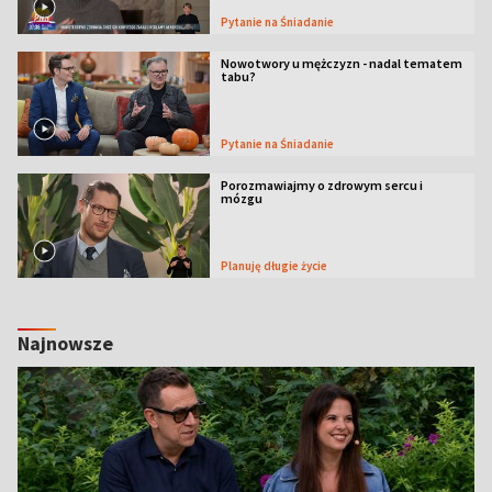
Pytanie na Śniadanie
Nowotwory u mężczyzn - nadal tematem
tabu?
Pytanie na Śniadanie
Porozmawiajmy o zdrowym sercu i
mózgu
Planuję długie życie
Najnowsze