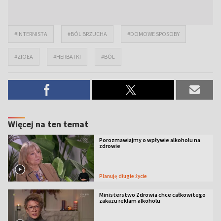
#INTERNISTA
#BÓL BRZUCHA
#DOMOWE SPOSOBY
#ZIOŁA
#HERBATKI
#BÓL
Więcej na ten temat
Porozmawiajmy o wpływie alkoholu na
zdrowie
Planuję długie życie
Ministerstwo Zdrowia chce całkowitego
zakazu reklam alkoholu