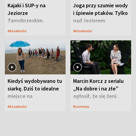
Kajaki i SUP-y na
Joga przy szumie wody
Jeziorze
i śpiewie ptaków. Tylko
Tarnobrzeskim.
nad Jeziorem
Przyrodnicy zwracają
Tarnobrzeskim
Aktualności
Aktualności
uwagę na coś jeszcze
Kiedyś wydobywano tu
Marcin Korcz z serialu
siarkę. Dziś to idealne
„Na dobre i na złe”
miejsce na
ogłosił, że się żeni.
wypoczynek
Zdradził, co zmienił
Aktualności
Rozmowy
syn