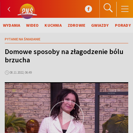
WYDANIA
WIDEO
KUCHNIA
ZDROWIE
GWIAZDY
PORADY
PYTANIE NA ŚNIADANIE
Domowe sposoby na złagodzenie bólu
brzucha
08.11.2022, 06:49