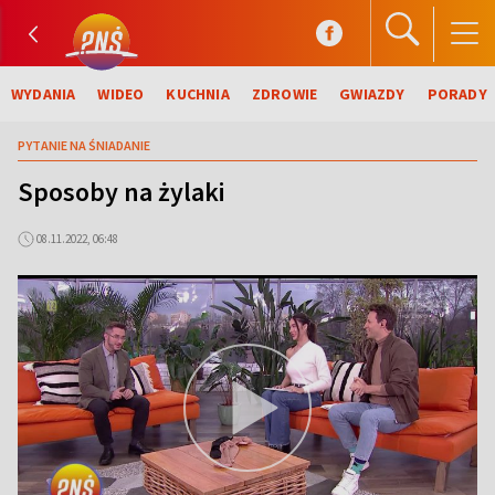
WYDANIA
WIDEO
KUCHNIA
ZDROWIE
GWIAZDY
PORADY
PYTANIE NA ŚNIADANIE
Sposoby na żylaki
08.11.2022, 06:48