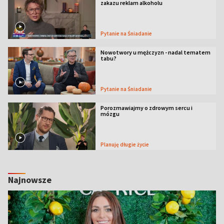
zakazu reklam alkoholu
Pytanie na Śniadanie
Nowotwory u mężczyzn - nadal tematem
tabu?
Pytanie na Śniadanie
Porozmawiajmy o zdrowym sercu i
mózgu
Planuję długie życie
Najnowsze