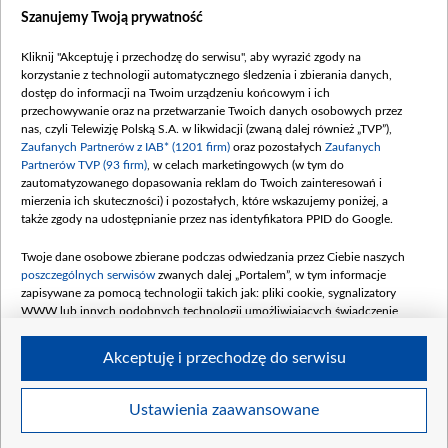
Dostępność
Szanujemy Twoją prywatność
Moje zgody
Kliknij "Akceptuję i przechodzę do serwisu", aby wyrazić zgody na
Procedura zgłoszeń wewnętrznych
korzystanie z technologii automatycznego śledzenia i zbierania danych,
dostęp do informacji na Twoim urządzeniu końcowym i ich
przechowywanie oraz na przetwarzanie Twoich danych osobowych przez
nas, czyli Telewizję Polską S.A. w likwidacji (zwaną dalej również „TVP”),
Zaufanych Partnerów z IAB* (1201 firm)
oraz pozostałych
Zaufanych
Partnerów TVP (93 firm)
, w celach marketingowych (w tym do
zautomatyzowanego dopasowania reklam do Twoich zainteresowań i
mierzenia ich skuteczności) i pozostałych, które wskazujemy poniżej, a
także zgody na udostępnianie przez nas identyfikatora PPID do Google.
Twoje dane osobowe zbierane podczas odwiedzania przez Ciebie naszych
poszczególnych serwisów
zwanych dalej „Portalem”, w tym informacje
zapisywane za pomocą technologii takich jak: pliki cookie, sygnalizatory
WWW lub innych podobnych technologii umożliwiających świadczenie
dopasowanych i bezpiecznych usług, personalizację treści oraz reklam,
udostępnianie funkcji mediów społecznościowych oraz analizowanie ruchu
Akceptuję i przechodzę do serwisu
w Internecie.
Twoje dane osobowe zbierane podczas odwiedzania przez Ciebie
Ustawienia zaawansowane
poszczególnych serwisów
na Portalu, takie jak adresy IP, identyfikatory
© 2026 Telewizja Polska S. A. w likwidacji
Twoich urządzeń końcowych i identyfikatory plików cookie, informacje o