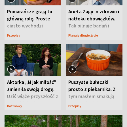
Pomarańcze grają tu
Aneta Zając o zdrowiu i
główną rolę. Proste
natłoku obowiązków.
ciasto wychodzi
Tak pilnuje badań i
wyjątkowo wilgotne
wizyt
Przepisy
Planuję długie życie
Aktorka „M jak miłość”
Puszyste bułeczki
zmieniła swoją drogę.
prosto z piekarnika. Z
Dziś wiąże przyszłość z
tym masłem smakują
neurobiologią
jeszcze lepiej
Rozmowy
Przepisy