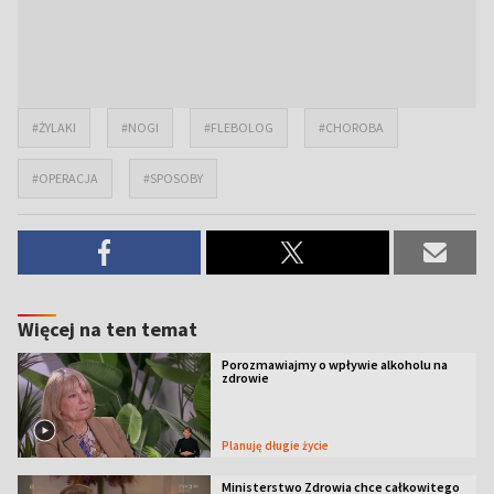
#ŻYLAKI
#NOGI
#FLEBOLOG
#CHOROBA
#OPERACJA
#SPOSOBY
Więcej na ten temat
Porozmawiajmy o wpływie alkoholu na
zdrowie
Planuję długie życie
Ministerstwo Zdrowia chce całkowitego