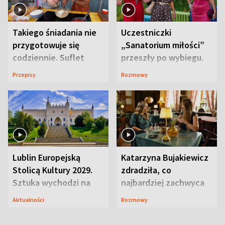
Takiego śniadania nie
Uczestniczki
przygotowuje się
„Sanatorium miłości”
codziennie. Suflet
przeszły po wybiegu.
serowy zachwyca
Te stylizacje
Przepisy
Rozmowy
smakiem
przyciągały wzrok
Lublin Europejską
Katarzyna Bujakiewicz
Stolicą Kultury 2029.
zdradziła, co
Sztuka wychodzi na
najbardziej zachwyca
ulice
ją w Lublinie
Aktualności
Rozmowy