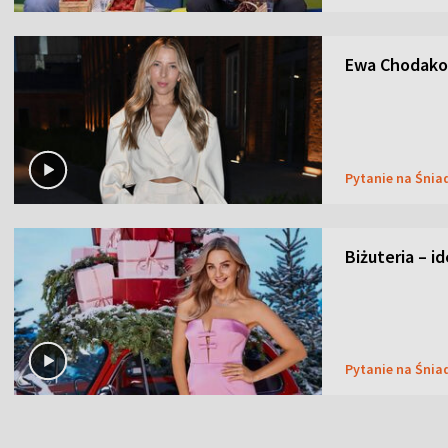
Ewa Chodakow
Pytanie na Śnia
Biżuteria – i
Pytanie na Śnia