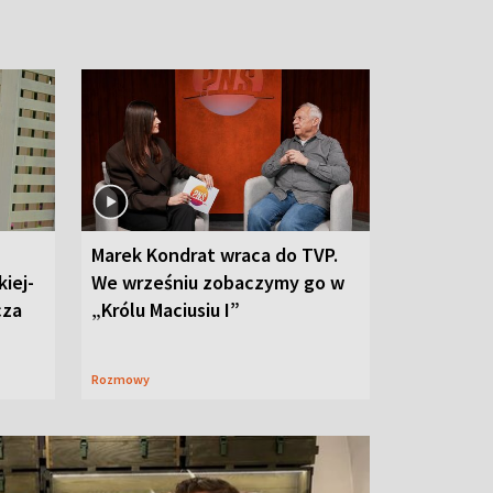
Marek Kondrat wraca do TVP.
iej-
We wrześniu zobaczymy go w
cza
„Królu Maciusiu I”
Rozmowy