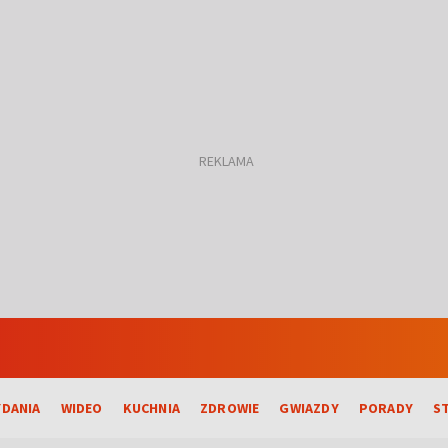
DANIA
WIDEO
KUCHNIA
ZDROWIE
GWIAZDY
PORADY
S