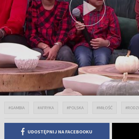
#GAMBIA
#AFRYKA
#POLSKA
#MIŁOŚĆ
#RODZ
UDOSTĘPNIJ NA FACEBOOKU