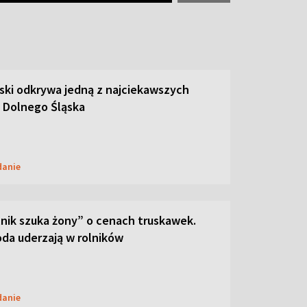
ski odkrywa jedną z najciekawszych
 Dolnego Śląska
danie
lnik szuka żony” o cenach truskawek.
oda uderzają w rolników
danie