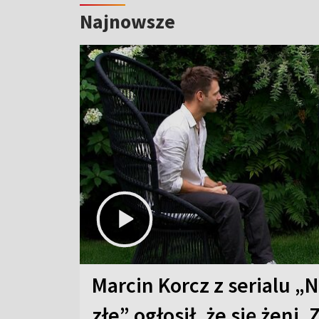
Najnowsze
Marcin Korcz z serialu „N
złe” ogłosił, że się żeni. 