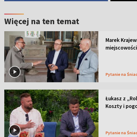
Więcej na ten temat
Marek Krajew
miejscowości
Pytanie na Śnia
Łukasz z „Ro
Koszty i pog
Pytanie na Śnia