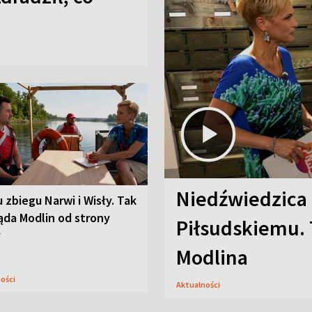
Niedźwiedzica
u zbiegu Narwi i Wisły. Tak
ąda Modlin od strony
Piłsudskiemu. 
y
Modlina
ności
Aktualności