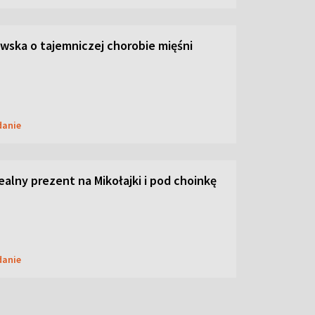
ska o tajemniczej chorobie mięśni
danie
dealny prezent na Mikołajki i pod choinkę
danie