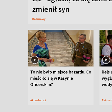
zmienił syn
Rozmowy
To nie było miejsce hazardu. Co
Rejs 
mieściło się w Kasynie
wygl
Oficerskim?
wod
Aktualności
Aktual