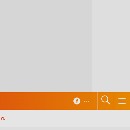
...
TYL