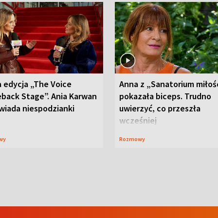
 edycja „The Voice
Anna z „Sanatorium miłoś
back Stage”. Ania Karwan
pokazała biceps. Trudno
wiada niespodzianki
uwierzyć, co przeszła
wcześniej
wy
Rozmowy