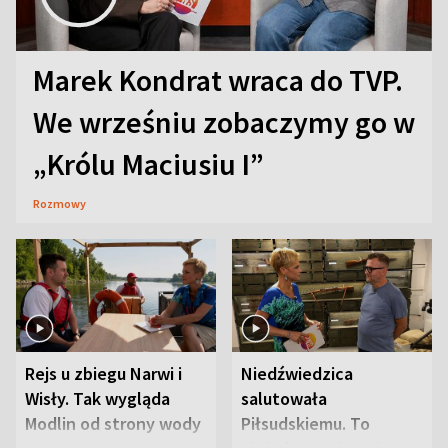
Marek Kondrat wraca do TVP.
We wrześniu zobaczymy go w
„Królu Maciusiu I”
Rozmowy
Rejs u zbiegu Narwi i
Niedźwiedzica
Wisły. Tak wygląda
salutowała
Modlin od strony wody
Piłsudskiemu. To