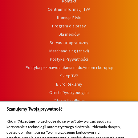
Kontakt
Centrum informacji TVP
Komisja Etyki
Program dla prasy
Dla mediów
Serwis fotograficzny
Merchandising (znaki)
Polityka Prywatności
Polityka przeciwdziałania nadużyciom i korupcji
Sklep TVP
Biuro Reklamy
Oferta Dystrybucyjna
Oferta Handlowa
Dostępność
Szanujemy Twoją prywatność
Moje zgody
Kliknij "Akceptuję i przechodzę do serwisu", aby wyrazić zgody na
Procedura zgłoszeń wewnętrznych
korzystanie z technologii automatycznego śledzenia i zbierania danych,
dostęp do informacji na Twoim urządzeniu końcowym i ich