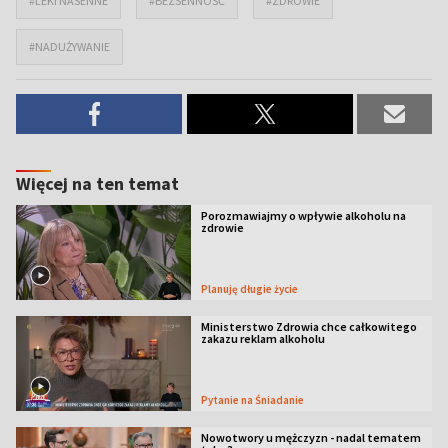
#LEKI NASENNE
#BEZSENNOŚĆ
#ZDROWIE
#NADUŻYWANIE
Więcej na ten temat
Porozmawiajmy o wpływie alkoholu na
zdrowie
Planuję długie życie
Ministerstwo Zdrowia chce całkowitego
zakazu reklam alkoholu
Pytanie na Śniadanie
Nowotwory u mężczyzn - nadal tematem