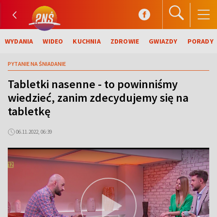
WYDANIA
WIDEO
KUCHNIA
ZDROWIE
GWIAZDY
PORADY
PYTANIE NA ŚNIADANIE
Tabletki nasenne - to powinniśmy
wiedzieć, zanim zdecydujemy się na
tabletkę
06.11.2022, 06:39