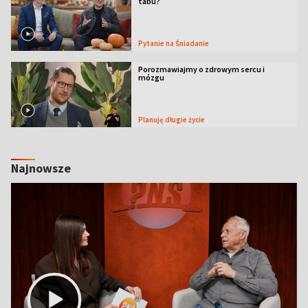
tabu?
Pytanie na Śniadanie
Porozmawiajmy o zdrowym sercu i
mózgu
Planuję długie życie
Najnowsze