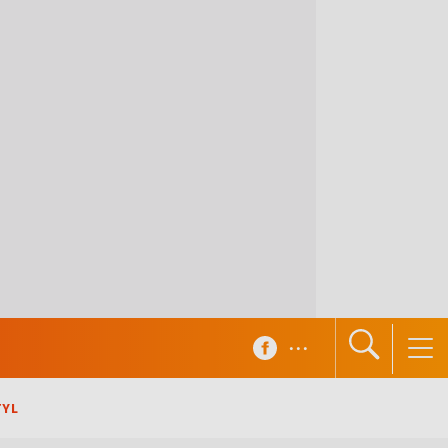
...
TYL