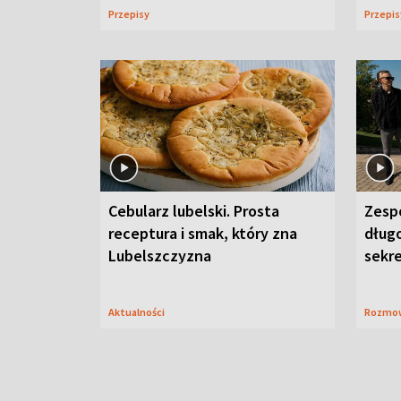
Przepisy
Przepi
Cebularz lubelski. Prosta
Zesp
receptura i smak, który zna
długo
Lubelszczyzna
sekr
Aktualności
Rozmo