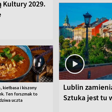
ą Kultury 2029.
e
Lublin zamienia
, kiełbasa i kiszony
ek. Ten forszmak to
Sztuka jest tu
dziwa uczta