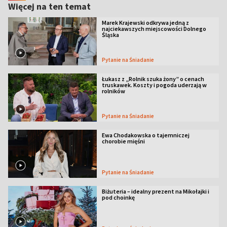
Więcej na ten temat
Marek Krajewski odkrywa jedną z
najciekawszych miejscowości Dolnego
Śląska
Pytanie na Śniadanie
Łukasz z „Rolnik szuka żony” o cenach
truskawek. Koszty i pogoda uderzają w
rolników
Pytanie na Śniadanie
Ewa Chodakowska o tajemniczej
chorobie mięśni
Pytanie na Śniadanie
Biżuteria – idealny prezent na Mikołajki i
pod choinkę