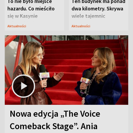
To nie było miejsce
Ten budynek ma ponad
hazardu. Co mieściło
dwa kilometry. Skrywa
się w Kasynie
wiele tajemnic
Oficerskim?
Aktualności
Aktualności
Nowa edycja „The Voice
Comeback Stage”. Ania