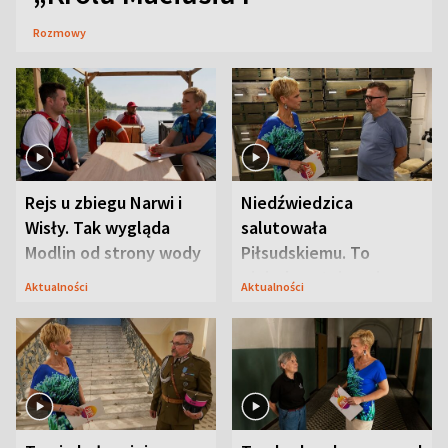
Rozmowy
Rejs u zbiegu Narwi i
Niedźwiedzica
Wisły. Tak wygląda
salutowała
Modlin od strony wody
Piłsudskiemu. To
niejedyna tajemnica
Aktualności
Aktualności
Modlina