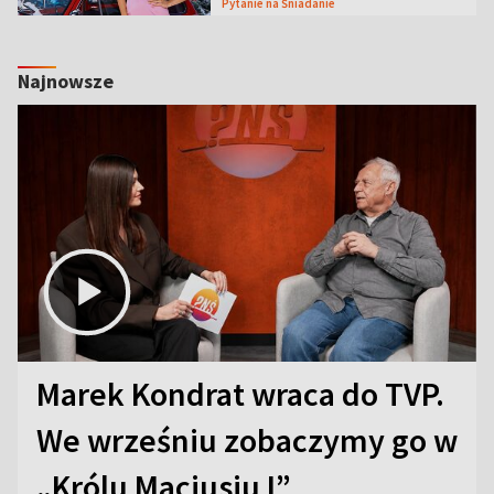
Pytanie na Śniadanie
Najnowsze
Marek Kondrat wraca do TVP.
We wrześniu zobaczymy go w
„Królu Maciusiu I”