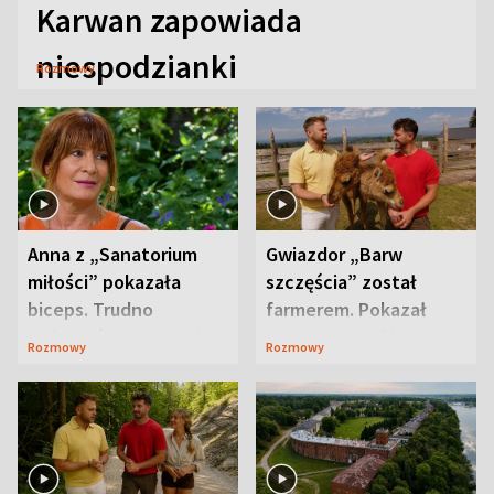
Karwan zapowiada
niespodzianki
Rozmowy
Anna z „Sanatorium
Gwiazdor „Barw
miłości” pokazała
szczęścia” został
biceps. Trudno
farmerem. Pokazał
uwierzyć, co przeszła
swoje niezwykłe
Rozmowy
Rozmowy
wcześniej
ranczo