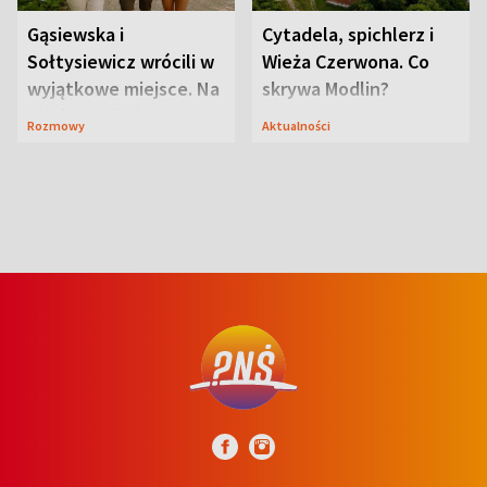
Gąsiewska i
Cytadela, spichlerz i
Sołtysiewicz wrócili w
Wieża Czerwona. Co
wyjątkowe miejsce. Na
skrywa Modlin?
szlaku czekał
Rozmowy
Aktualności
niedźwiedź