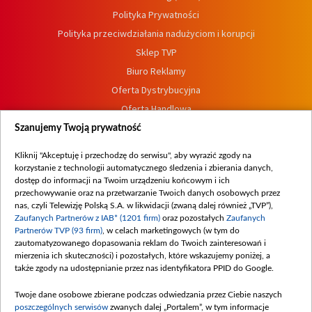
Polityka Prywatności
Polityka przeciwdziałania nadużyciom i korupcji
Sklep TVP
Biuro Reklamy
Oferta Dystrybucyjna
Oferta Handlowa
Dostępność
Szanujemy Twoją prywatność
Moje zgody
Kliknij "Akceptuję i przechodzę do serwisu", aby wyrazić zgody na
Procedura zgłoszeń wewnętrznych
korzystanie z technologii automatycznego śledzenia i zbierania danych,
dostęp do informacji na Twoim urządzeniu końcowym i ich
przechowywanie oraz na przetwarzanie Twoich danych osobowych przez
nas, czyli Telewizję Polską S.A. w likwidacji (zwaną dalej również „TVP”),
Zaufanych Partnerów z IAB* (1201 firm)
oraz pozostałych
Zaufanych
Partnerów TVP (93 firm)
, w celach marketingowych (w tym do
zautomatyzowanego dopasowania reklam do Twoich zainteresowań i
mierzenia ich skuteczności) i pozostałych, które wskazujemy poniżej, a
także zgody na udostępnianie przez nas identyfikatora PPID do Google.
Twoje dane osobowe zbierane podczas odwiedzania przez Ciebie naszych
poszczególnych serwisów
zwanych dalej „Portalem”, w tym informacje