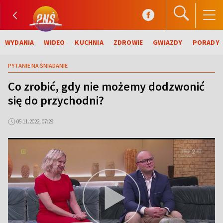
WYDANIA
WIDEO
KUCHNIA
ZDROWIE
GWIAZDY
PORADY
PYTANIE NA ŚNIADANIE
Co zrobić, gdy nie możemy dodzwonić
się do przychodni?
05.11.2022, 07:29