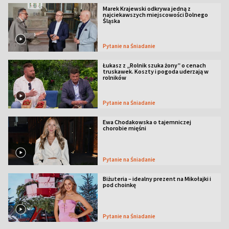
Marek Krajewski odkrywa jedną z
najciekawszych miejscowości Dolnego
Śląska
Pytanie na Śniadanie
Łukasz z „Rolnik szuka żony” o cenach
truskawek. Koszty i pogoda uderzają w
rolników
Pytanie na Śniadanie
Ewa Chodakowska o tajemniczej
chorobie mięśni
Pytanie na Śniadanie
Biżuteria – idealny prezent na Mikołajki i
pod choinkę
Pytanie na Śniadanie