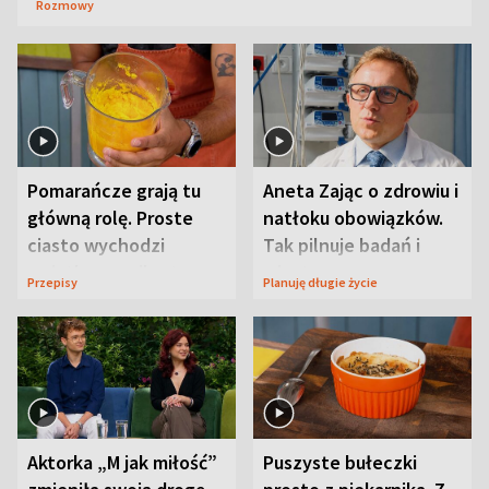
Rozmowy
Pomarańcze grają tu
Aneta Zając o zdrowiu i
główną rolę. Proste
natłoku obowiązków.
ciasto wychodzi
Tak pilnuje badań i
wyjątkowo wilgotne
wizyt
Przepisy
Planuję długie życie
Aktorka „M jak miłość”
Puszyste bułeczki