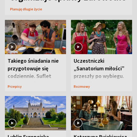
Planuję długie życie
Takiego śniadania nie
Uczestniczki
przygotowuje się
„Sanatorium miłości”
codziennie. Suflet
przeszły po wybiegu.
serowy zachwyca
Te stylizacje
Przepisy
Rozmowy
smakiem
przyciągały wzrok
Lublin Europejską
Katarzyna Bujakiewicz