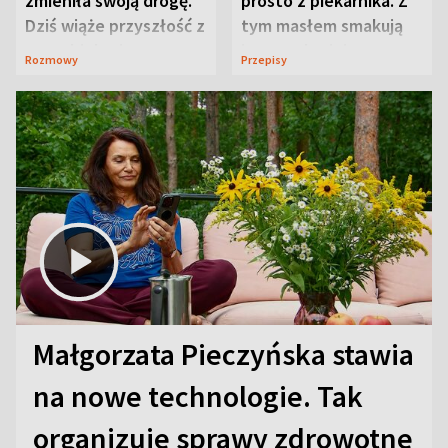
zmieniła swoją drogę.
prosto z piekarnika. Z
Dziś wiąże przyszłość z
tym masłem smakują
neurobiologią
jeszcze lepiej
Rozmowy
Przepisy
Małgorzata Pieczyńska stawia
na nowe technologie. Tak
organizuje sprawy zdrowotne