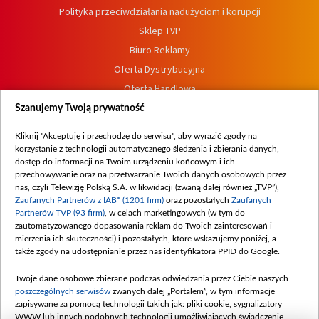
Polityka przeciwdziałania nadużyciom i korupcji
Sklep TVP
Biuro Reklamy
Oferta Dystrybucyjna
Oferta Handlowa
Dostępność
Szanujemy Twoją prywatność
Moje zgody
Kliknij "Akceptuję i przechodzę do serwisu", aby wyrazić zgody na
Procedura zgłoszeń wewnętrznych
korzystanie z technologii automatycznego śledzenia i zbierania danych,
dostęp do informacji na Twoim urządzeniu końcowym i ich
przechowywanie oraz na przetwarzanie Twoich danych osobowych przez
nas, czyli Telewizję Polską S.A. w likwidacji (zwaną dalej również „TVP”),
Zaufanych Partnerów z IAB* (1201 firm)
oraz pozostałych
Zaufanych
Partnerów TVP (93 firm)
, w celach marketingowych (w tym do
zautomatyzowanego dopasowania reklam do Twoich zainteresowań i
mierzenia ich skuteczności) i pozostałych, które wskazujemy poniżej, a
także zgody na udostępnianie przez nas identyfikatora PPID do Google.
Twoje dane osobowe zbierane podczas odwiedzania przez Ciebie naszych
poszczególnych serwisów
zwanych dalej „Portalem”, w tym informacje
zapisywane za pomocą technologii takich jak: pliki cookie, sygnalizatory
WWW lub innych podobnych technologii umożliwiających świadczenie