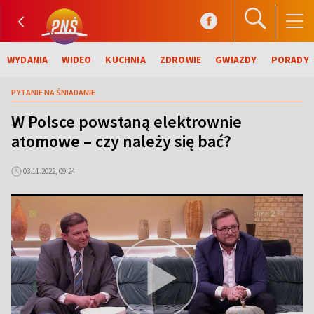
WYDANIA
WIDEO
KUCHNIA
ZDROWIE
GWIAZDY
PORADY
PYTANIE NA ŚNIADANIE
W Polsce powstaną elektrownie
atomowe – czy należy się bać?
03.11.2022, 09:24