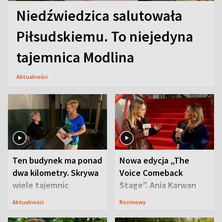
Niedźwiedzica salutowała
Piłsudskiemu. To niejedyna
tajemnica Modlina
Aktualności
Ten budynek ma ponad
Nowa edycja „The
dwa kilometry. Skrywa
Voice Comeback
wiele tajemnic
Stage”. Ania Karwan
zapowiada
Aktualności
Rozmowy
niespodzianki