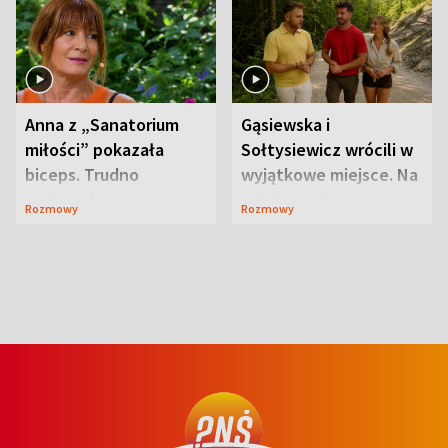
Anna z „Sanatorium
Gąsiewska i
miłości” pokazała
Sołtysiewicz wrócili w
biceps. Trudno
wyjątkowe miejsce. Na
uwierzyć, co przeszła
szlaku czekał
Rozmowy
Rozmowy
wcześniej
niedźwiedź