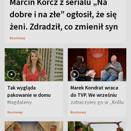
Marcin Korcz z serialu „Na
dobre i na złe” ogłosił, że się
żeni. Zdradził, co zmienił syn
Rozmowy
Tak wygląda
Marek Kondrat wraca
pakowanie w domu
do TVP. We wrześniu
Magdaleny
zobaczymy go w „Królu
Waligórskiej-Lisieckiej.
Maciusiu I”
Rozmowy
Rozmowy
Mąż nie odpuszcza