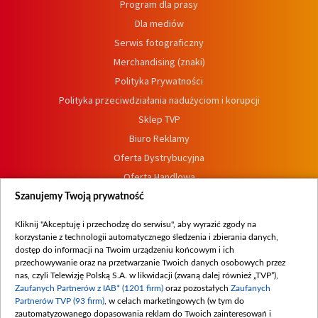
Program dla prasy
Dla mediów
Serwis fotograficzny
Merchandising (znaki)
Polityka Prywatności
Polityka przeciwdziałania nadużyciom i korupcji
Sklep TVP
Biuro Reklamy
Oferta Dystrybucyjna
Oferta Handlowa
Dostępność
Szanujemy Twoją prywatność
Moje zgody
Kliknij "Akceptuję i przechodzę do serwisu", aby wyrazić zgody na
Procedura zgłoszeń wewnętrznych
korzystanie z technologii automatycznego śledzenia i zbierania danych,
dostęp do informacji na Twoim urządzeniu końcowym i ich
przechowywanie oraz na przetwarzanie Twoich danych osobowych przez
nas, czyli Telewizję Polską S.A. w likwidacji (zwaną dalej również „TVP”),
Zaufanych Partnerów z IAB* (1201 firm)
oraz pozostałych
Zaufanych
Partnerów TVP (93 firm)
, w celach marketingowych (w tym do
zautomatyzowanego dopasowania reklam do Twoich zainteresowań i