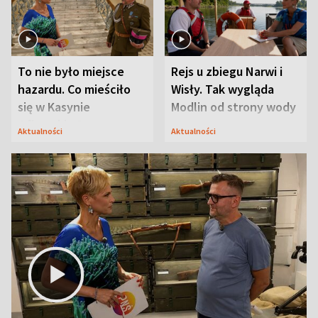
To nie było miejsce
Rejs u zbiegu Narwi i
hazardu. Co mieściło
Wisły. Tak wygląda
się w Kasynie
Modlin od strony wody
Oficerskim?
Aktualności
Aktualności