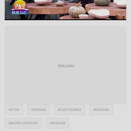
#ATOM
#ENERGIA
#ELEKTROWNIA
#BUDOWA
#BEZPIECZEŃSTWO
#ZDROWIE