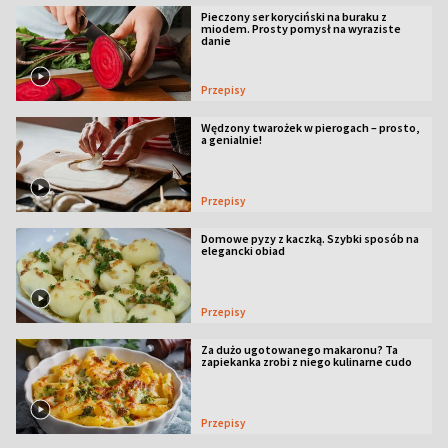
Pieczony ser koryciński na buraku z
miodem. Prosty pomysł na wyraziste
danie
Przepisy
Wędzony twarożek w pierogach – prosto,
a genialnie!
Przepisy
Domowe pyzy z kaczką. Szybki sposób na
elegancki obiad
Przepisy
Za dużo ugotowanego makaronu? Ta
zapiekanka zrobi z niego kulinarne cudo
Przepisy