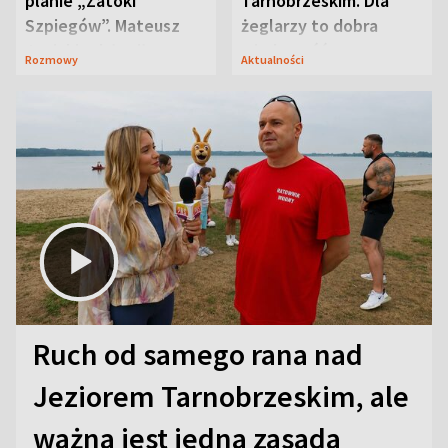
planie „Zatoki
Tarnobrzeskim. Dla
Szpiegów”. Mateusz
żeglarzy to dobra
Janicki odsłonił
wiadomość
Rozmowy
Aktualności
aktorski sekret
Ruch od samego rana nad
Jeziorem Tarnobrzeskim, ale
ważna jest jedna zasada