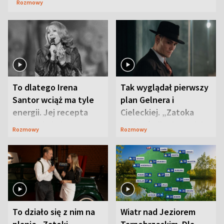
Rozmowy
To dlatego Irena
Tak wyglądał pierwszy
Santor wciąż ma tyle
plan Gelnera i
energii. Jej recepta
Cieleckiej. „Zatoka
jest zaskakująco
szpiegów” od razu ich
Rozmowy
Rozmowy
prosta
zaskoczyła
To działo się z nim na
Wiatr nad Jeziorem