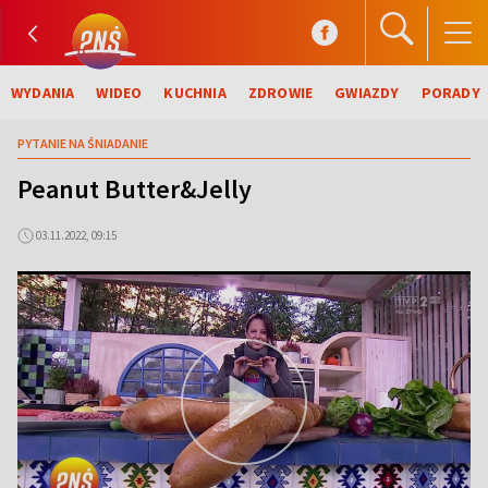
WYDANIA
WIDEO
KUCHNIA
ZDROWIE
GWIAZDY
PORADY
PYTANIE NA ŚNIADANIE
Peanut Butter&Jelly
03.11.2022, 09:15