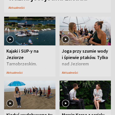
Aktualności
Kajaki i SUP-y na
Joga przy szumie wody
Jeziorze
i śpiewie ptaków. Tylko
Tarnobrzeskim.
nad Jeziorem
Przyrodnicy zwracają
Tarnobrzeskim
Aktualności
Aktualności
uwagę na coś jeszcze
Kiedyś wydobywano tu
Marcin Korcz z serialu