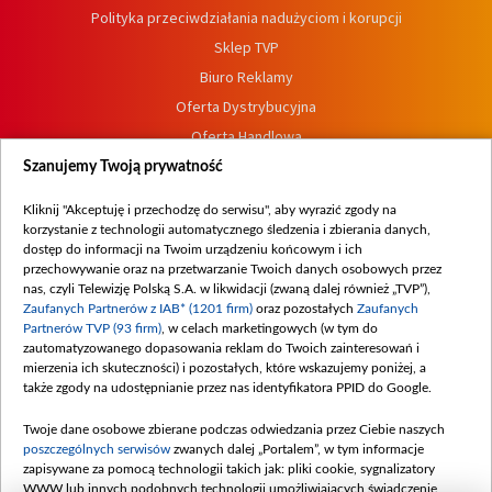
Polityka przeciwdziałania nadużyciom i korupcji
Sklep TVP
Biuro Reklamy
Oferta Dystrybucyjna
Oferta Handlowa
Dostępność
Szanujemy Twoją prywatność
Moje zgody
Kliknij "Akceptuję i przechodzę do serwisu", aby wyrazić zgody na
Procedura zgłoszeń wewnętrznych
korzystanie z technologii automatycznego śledzenia i zbierania danych,
dostęp do informacji na Twoim urządzeniu końcowym i ich
przechowywanie oraz na przetwarzanie Twoich danych osobowych przez
nas, czyli Telewizję Polską S.A. w likwidacji (zwaną dalej również „TVP”),
Zaufanych Partnerów z IAB* (1201 firm)
oraz pozostałych
Zaufanych
Partnerów TVP (93 firm)
, w celach marketingowych (w tym do
zautomatyzowanego dopasowania reklam do Twoich zainteresowań i
mierzenia ich skuteczności) i pozostałych, które wskazujemy poniżej, a
także zgody na udostępnianie przez nas identyfikatora PPID do Google.
Twoje dane osobowe zbierane podczas odwiedzania przez Ciebie naszych
poszczególnych serwisów
zwanych dalej „Portalem”, w tym informacje
zapisywane za pomocą technologii takich jak: pliki cookie, sygnalizatory
WWW lub innych podobnych technologii umożliwiających świadczenie