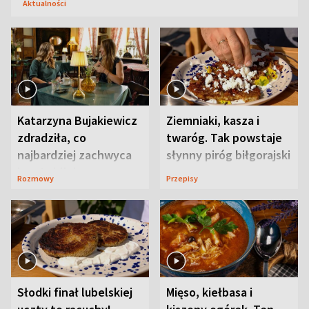
Aktualności
Katarzyna Bujakiewicz
Ziemniaki, kasza i
zdradziła, co
twaróg. Tak powstaje
najbardziej zachwyca
słynny piróg biłgorajski
ją w Lublinie
Rozmowy
Przepisy
Słodki finał lubelskiej
Mięso, kiełbasa i