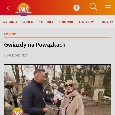
WYDANIA
WIDEO
KUCHNIA
ZDROWIE
GWIAZDY
PORADY
GWIAZDY
Gwiazdy na Powązkach
01.11.2022, 08:03