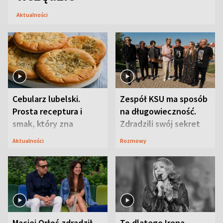
Aktualności
Cebularz lubelski.
Zespół KSU ma sposób
Prosta receptura i
na długowieczność.
smak, który zna
Zdradzili swój sekret
Lubelszczyzna
Aktualności
Rozmowy
Maciej Orłoś zdradził
To dlatego Irena