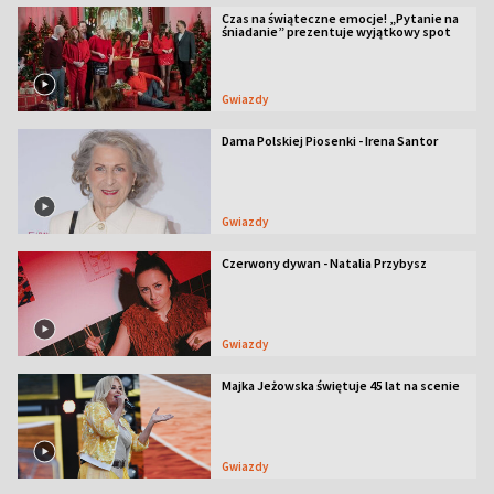
Czas na świąteczne emocje! „Pytanie na
śniadanie” prezentuje wyjątkowy spot
Gwiazdy
Dama Polskiej Piosenki - Irena Santor
Gwiazdy
Czerwony dywan - Natalia Przybysz
Gwiazdy
Majka Jeżowska świętuje 45 lat na scenie
Gwiazdy