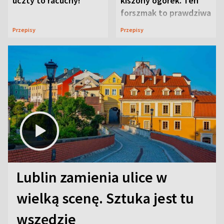
uczty to racuchy!
kiszony ogórek. Ten
forszmak to prawdziwa
uczta
Przepisy
Przepisy
Lublin zamienia ulice w
wielką scenę. Sztuka jest tu
wszędzie