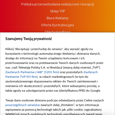
Polityka przeciwdziałania nadużyciom i korupcji
Sklep TVP
Biuro Reklamy
Oferta Dystrybucyjna
Oferta Handlowa
Dostępność
Szanujemy Twoją prywatność
Moje zgody
Kliknij "Akceptuję i przechodzę do serwisu", aby wyrazić zgody na
Procedura zgłoszeń wewnętrznych
korzystanie z technologii automatycznego śledzenia i zbierania danych,
dostęp do informacji na Twoim urządzeniu końcowym i ich
przechowywanie oraz na przetwarzanie Twoich danych osobowych przez
nas, czyli Telewizję Polską S.A. w likwidacji (zwaną dalej również „TVP”),
Zaufanych Partnerów z IAB* (1201 firm)
oraz pozostałych
Zaufanych
Partnerów TVP (93 firm)
, w celach marketingowych (w tym do
zautomatyzowanego dopasowania reklam do Twoich zainteresowań i
mierzenia ich skuteczności) i pozostałych, które wskazujemy poniżej, a
także zgody na udostępnianie przez nas identyfikatora PPID do Google.
Twoje dane osobowe zbierane podczas odwiedzania przez Ciebie naszych
poszczególnych serwisów
zwanych dalej „Portalem”, w tym informacje
zapisywane za pomocą technologii takich jak: pliki cookie, sygnalizatory
WWW lub innych podobnych technologii umożliwiających świadczenie